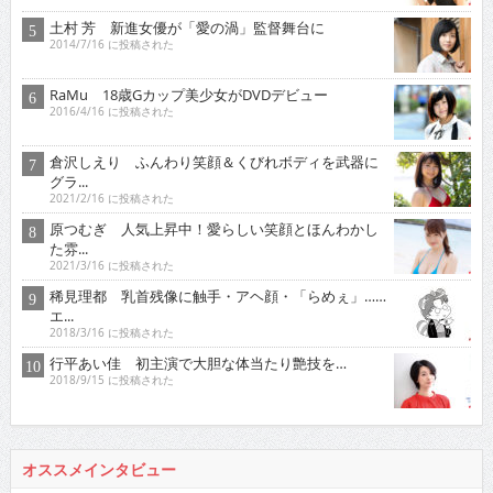
土村 芳 新進女優が「愛の渦」監督舞台に
2014/7/16 に投稿された
RaMu 18歳Gカップ美少女がDVDデビュー
2016/4/16 に投稿された
倉沢しえり ふんわり笑顔＆くびれボディを武器に
グラ...
2021/2/16 に投稿された
原つむぎ 人気上昇中！愛らしい笑顔とほんわかし
た雰...
2021/3/16 に投稿された
稀見理都 乳首残像に触手・アヘ顔・「らめぇ」……
エ...
2018/3/16 に投稿された
行平あい佳 初主演で大胆な体当たり艶技を…
2018/9/15 に投稿された
オススメインタビュー