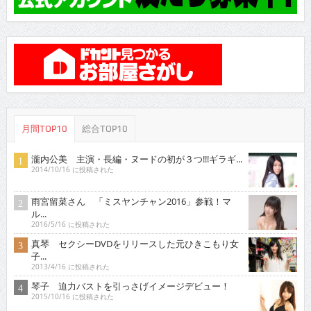
月間TOP10
総合TOP10
瀧内公美 主演・長編・ヌードの初が３つ!!!ギラギ...
2014/10/16 に投稿された
雨宮留菜さん 「ミスヤンチャン2016」参戦！マ
ル...
2016/5/16 に投稿された
真琴 セクシーDVDをリリースした元ひきこもり女
子...
2013/4/16 に投稿された
琴子 迫力バストを引っさげイメージデビュー！
2015/10/16 に投稿された