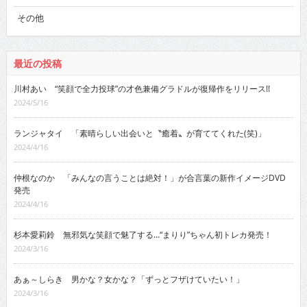
その他
最近の投稿
川村あい “笑顔で全力投球”の才色兼備グラドルが復帰作をリリース!!
2024/5/16
ランジャタイ 「素晴らしい出会いと〝癒着〟が育ててくれた(笑)」
2024/4/16
仲根なのか 「みんなの言うことは絶対！」が合言葉の新作イメージDVD
発売
2024/4/16
杉本愛莉鈴 無邪気な笑顔で魅了する…“まりり”ちゃん初トレカ発売！
2024/3/16
あぁ～しらき 男かな？女かな？「ずっとフザけていたい！」
2024/3/16