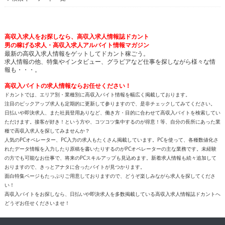
高収入求人をお探しなら、高収入求人情報誌ドカント
男の稼げる求人・高収入求人アルバイト情報マガジン
最新の高収入求人情報をゲットしてドカント稼ごう。
求人情報の他、特集やインタビュー、グラビアなど仕事を探しながら様々な情
報も・・・。
高収入バイトの求人情報ならお任せください！
ドカントでは、エリア別・業種別に高収入バイト情報を幅広く掲載しております。
注目のピックアップ求人も定期的に更新して参りますので、是非チェックしてみてください。
日払いや即決求人、また社員登用ありなど、働き方・目的に合わせて高収入バイトを検索してい
ただけます。接客が好き！という方や、コツコツ集中するのが得意！等、自分の長所にあった業
種で高収入求人を探してみませんか？
人気のPCオペレーター、PC入力の求人もたくさん掲載しています。PCを使って、各種数値化さ
れたデータ情報を入力したり原稿を書いたりするのがPCオペレーターの主な業務です。未経験
の方でも可能なお仕事で、将来のPCスキルアップも見込めます。新着求人情報も続々追加して
おりますので、きっとアナタに合ったバイトが見つかります。
面白特集ページもたっぷりご用意しておりますので、どうぞ楽しみながら求人を探してくださ
い！
高収入バイトをお探しなら、日払いや即決求人を多数掲載している高収入求人情報誌ドカントへ
どうぞお任せくださいませ！