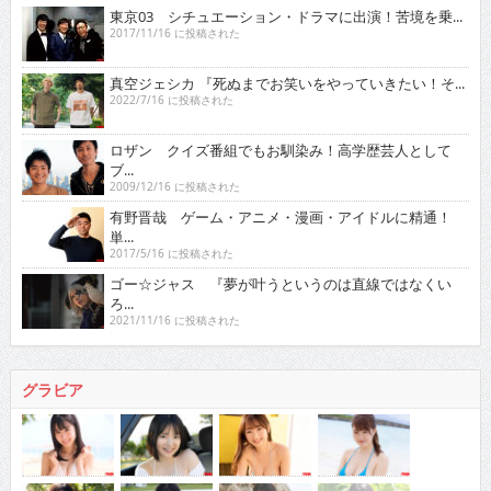
東京03 シチュエーション・ドラマに出演！苦境を乗...
2017/11/16 に投稿された
真空ジェシカ 『死ぬまでお笑いをやっていきたい！そ...
2022/7/16 に投稿された
ロザン クイズ番組でもお馴染み！高学歴芸人として
ブ...
2009/12/16 に投稿された
有野晋哉 ゲーム・アニメ・漫画・アイドルに精通！
単...
2017/5/16 に投稿された
ゴー☆ジャス 『夢が叶うというのは直線ではなくい
ろ...
2021/11/16 に投稿された
グラビア