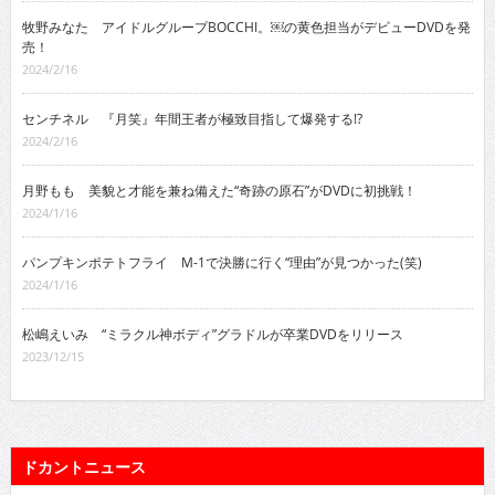
牧野みなた アイドルグループBOCCHI。￼の黄色担当がデビューDVDを発
売！
2024/2/16
センチネル 『月笑』年間王者が極致目指して爆発する!?
2024/2/16
月野もも 美貌と才能を兼ね備えた“奇跡の原石”がDVDに初挑戦！
2024/1/16
パンプキンポテトフライ M-1で決勝に行く“理由”が見つかった(笑)
2024/1/16
松嶋えいみ “ミラクル神ボディ”グラドルが卒業DVDをリリース
2023/12/15
ドカントニュース