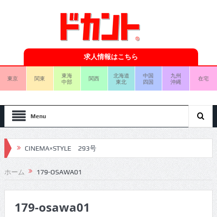
求人情報はこちら
東海
北海道
中国
九州
東京
関東
関西
在宅
中部
東北
四国
沖縄
Menu
CINEMA×STYLE 293号
CINEMA×STYLE 292号
ホーム
179-OSAWA01
CINEMA×STYLE 291号
179-osawa01
CINEMA×STYLE 290号