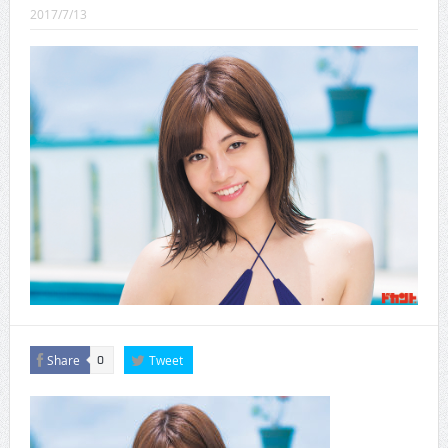
CINEMA×STYLE 289号
2017/7/13
CINEMA×STYLE 288号
CINEMA×STYLE 287号
CINEMA×STYLE 286号
CINEMA×STYLE 285号
CINEMA×STYLE 294号
Share
Tweet
0