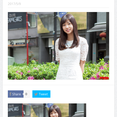
CINEMA×STYLE 289号
2017/5/9
CINEMA×STYLE 288号
CINEMA×STYLE 287号
CINEMA×STYLE 286号
CINEMA×STYLE 285号
CINEMA×STYLE 294号
Share
Tweet
0