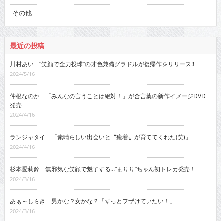
その他
最近の投稿
川村あい “笑顔で全力投球”の才色兼備グラドルが復帰作をリリース!!
2024/5/16
仲根なのか 「みんなの言うことは絶対！」が合言葉の新作イメージDVD
発売
2024/4/16
ランジャタイ 「素晴らしい出会いと〝癒着〟が育ててくれた(笑)」
2024/4/16
杉本愛莉鈴 無邪気な笑顔で魅了する…“まりり”ちゃん初トレカ発売！
2024/3/16
あぁ～しらき 男かな？女かな？「ずっとフザけていたい！」
2024/3/16