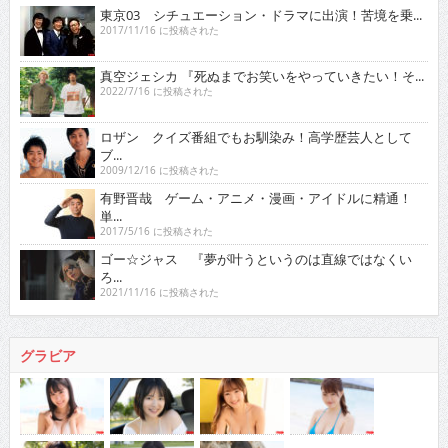
東京03 シチュエーション・ドラマに出演！苦境を乗...
2017/11/16 に投稿された
真空ジェシカ 『死ぬまでお笑いをやっていきたい！そ...
2022/7/16 に投稿された
ロザン クイズ番組でもお馴染み！高学歴芸人として
ブ...
2009/12/16 に投稿された
有野晋哉 ゲーム・アニメ・漫画・アイドルに精通！
単...
2017/5/16 に投稿された
ゴー☆ジャス 『夢が叶うというのは直線ではなくい
ろ...
2021/11/16 に投稿された
グラビア