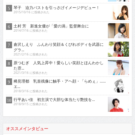
琴子 迫力バストを引っさげイメージデビュー！
2015/10/16 に投稿された
土村 芳 新進女優が「愛の渦」監督舞台に
2014/7/16 に投稿された
倉沢しえり ふんわり笑顔＆くびれボディを武器に
グラ...
2021/2/16 に投稿された
原つむぎ 人気上昇中！愛らしい笑顔とほんわかし
た雰...
2021/3/16 に投稿された
稀見理都 乳首残像に触手・アヘ顔・「らめぇ」……
エ...
2018/3/16 に投稿された
行平あい佳 初主演で大胆な体当たり艶技を…
2018/9/15 に投稿された
オススメインタビュー