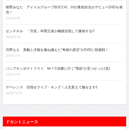
牧野みなた アイドルグループBOCCHI。￼の黄色担当がデビューDVDを発
売！
2024/2/16
センチネル 『月笑』年間王者が極致目指して爆発する!?
2024/2/16
月野もも 美貌と才能を兼ね備えた“奇跡の原石”がDVDに初挑戦！
2024/1/16
パンプキンポテトフライ M-1で決勝に行く“理由”が見つかった(笑)
2024/1/16
ヤーレンズ 目指せライブ・キング！人生変えて魅せます!!
2023/12/15
ドカントニュース