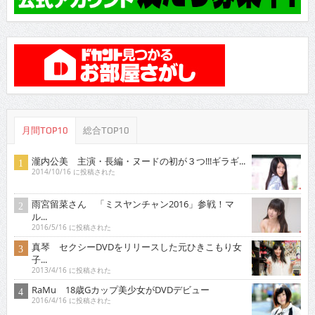
月間TOP10
総合TOP10
瀧内公美 主演・長編・ヌードの初が３つ!!!ギラギ...
2014/10/16 に投稿された
雨宮留菜さん 「ミスヤンチャン2016」参戦！マ
ル...
2016/5/16 に投稿された
真琴 セクシーDVDをリリースした元ひきこもり女
子...
2013/4/16 に投稿された
RaMu 18歳Gカップ美少女がDVDデビュー
2016/4/16 に投稿された