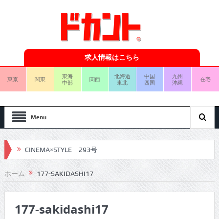
求人情報はこちら
東海
北海道
中国
九州
東京
関東
関西
在宅
中部
東北
四国
沖縄
Menu
CINEMA×STYLE 293号
CINEMA×STYLE 292号
ホーム
177-SAKIDASHI17
CINEMA×STYLE 291号
177-sakidashi17
CINEMA×STYLE 290号