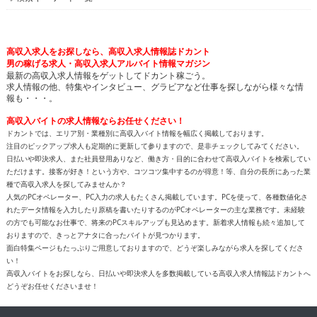
高収入求人をお探しなら、高収入求人情報誌ドカント
男の稼げる求人・高収入求人アルバイト情報マガジン
最新の高収入求人情報をゲットしてドカント稼ごう。
求人情報の他、特集やインタビュー、グラビアなど仕事を探しながら様々な情
報も・・・。
高収入バイトの求人情報ならお任せください！
ドカントでは、エリア別・業種別に高収入バイト情報を幅広く掲載しております。
注目のピックアップ求人も定期的に更新して参りますので、是非チェックしてみてください。
日払いや即決求人、また社員登用ありなど、働き方・目的に合わせて高収入バイトを検索してい
ただけます。接客が好き！という方や、コツコツ集中するのが得意！等、自分の長所にあった業
種で高収入求人を探してみませんか？
人気のPCオペレーター、PC入力の求人もたくさん掲載しています。PCを使って、各種数値化さ
れたデータ情報を入力したり原稿を書いたりするのがPCオペレーターの主な業務です。未経験
の方でも可能なお仕事で、将来のPCスキルアップも見込めます。新着求人情報も続々追加して
おりますので、きっとアナタに合ったバイトが見つかります。
面白特集ページもたっぷりご用意しておりますので、どうぞ楽しみながら求人を探してくださ
い！
高収入バイトをお探しなら、日払いや即決求人を多数掲載している高収入求人情報誌ドカントへ
どうぞお任せくださいませ！