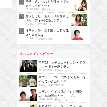
琴子 迫力バストを引っさげイ
メージデビュー！
2015/10/16 に投稿された
倉沢しえり ふんわり笑顔＆く
びれボディを武器にグラ...
2021/2/16 に投稿された
行平あい佳 初主演で大胆な体
当たり艶技を…
2018/9/15 に投稿された
オススメインタビュー
東京03 シチュエーション・ドラ
マに出演！苦境を乗...
2017/11/16 に投稿された
真空ジェシカ 『死ぬまでお笑いを
やっていきたい！そ...
2022/7/16 に投稿された
ロザン クイズ番組でもお馴染
み！高学歴芸人としてブ...
2009/12/16 に投稿された
有野晋哉 ゲーム・アニメ・漫