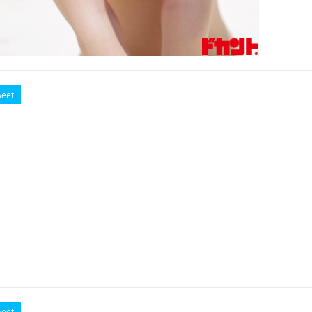
eet
eet