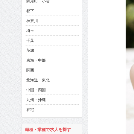
錦糸町・小岩
CINEMA×STYLE 286号
都下
CINEMA×STYLE 285号
神奈川
CINEMA×STYLE 294号
埼玉
千葉
茨城
東海・中部
関西
北海道・東北
中国・四国
九州・沖縄
在宅
職種・業種で求人を探す