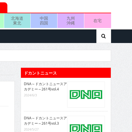
北海道
中国
九州
在宅
東北
四国
沖縄
ドカントニュース
DNA～ドカントニュースア
カデミー～261号vol.4
2024/6/3
DNA～ドカントニュースア
カデミー～261号vol.3
2024/5/27