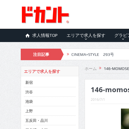
求人情報TOP
エリアで求人を探す
グラビ
注目記事
CINEMA×STYLE 293号
CINEMA×STYLE 292号
ホーム
146-MOMOSE
エリアで求人を探す
CINEMA×STYLE 291号
新宿
146-momo
CINEMA×STYLE 290号
渋谷
CINEMA×STYLE 289号
2016/7/1
池袋
CINEMA×STYLE 288号
上野
五反田・品川
CINEMA×STYLE 287号