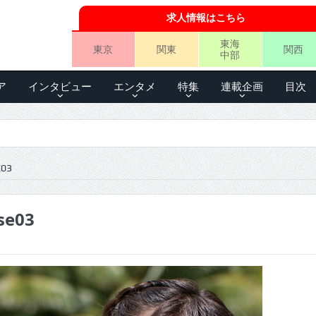
求人情報はこちら
東海
東京
関東
関西
中部
ア
インタビュー
エンタメ
特集
連載企画
目次
03
se03