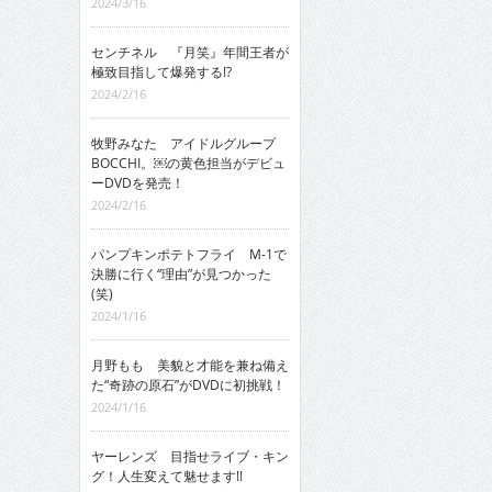
2024/3/16
センチネル 『月笑』年間王者が
極致目指して爆発する!?
2024/2/16
牧野みなた アイドルグループ
BOCCHI。￼の黄色担当がデビュ
ーDVDを発売！
2024/2/16
パンプキンポテトフライ M-1で
決勝に行く“理由”が見つかった
(笑)
2024/1/16
月野もも 美貌と才能を兼ね備え
た“奇跡の原石”がDVDに初挑戦！
2024/1/16
ヤーレンズ 目指せライブ・キン
グ！人生変えて魅せます!!