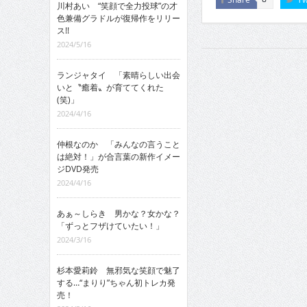
川村あい “笑顔で全力投球”の才
色兼備グラドルが復帰作をリリー
ス!!
2024/5/16
ランジャタイ 「素晴らしい出会
いと〝癒着〟が育ててくれた
(笑)」
2024/4/16
仲根なのか 「みんなの言うこと
は絶対！」が合言葉の新作イメー
ジDVD発売
2024/4/16
あぁ～しらき 男かな？女かな？
「ずっとフザけていたい！」
2024/3/16
杉本愛莉鈴 無邪気な笑顔で魅了
する…“まりり”ちゃん初トレカ発
売！