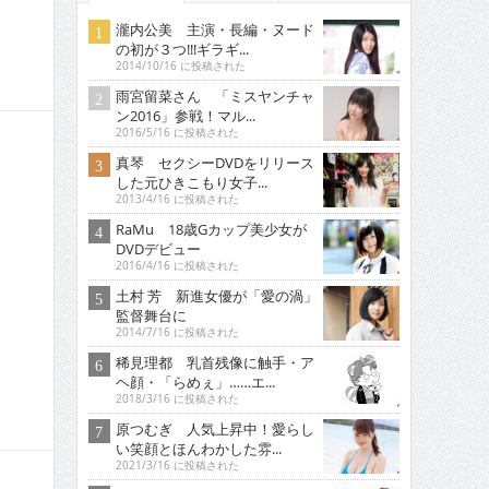
瀧内公美 主演・長編・ヌード
の初が３つ!!!ギラギ...
2014/10/16 に投稿された
雨宮留菜さん 「ミスヤンチャ
ン2016」参戦！マル...
2016/5/16 に投稿された
真琴 セクシーDVDをリリース
した元ひきこもり女子...
2013/4/16 に投稿された
RaMu 18歳Gカップ美少女が
DVDデビュー
2016/4/16 に投稿された
土村 芳 新進女優が「愛の渦」
監督舞台に
2014/7/16 に投稿された
稀見理都 乳首残像に触手・ア
ヘ顔・「らめぇ」……エ...
2018/3/16 に投稿された
原つむぎ 人気上昇中！愛らし
い笑顔とほんわかした雰...
2021/3/16 に投稿された