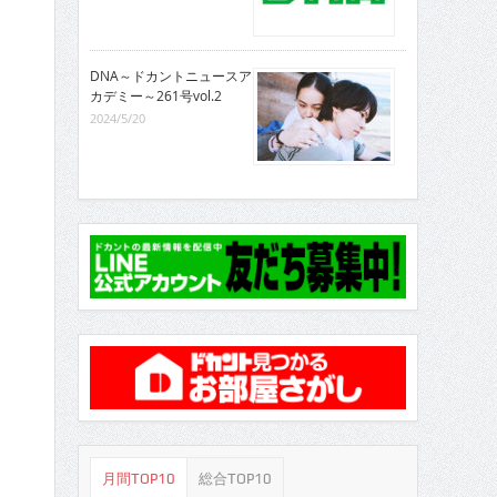
DNA～ドカントニュースア
カデミー～261号vol.2
2024/5/20
月間TOP10
総合TOP10