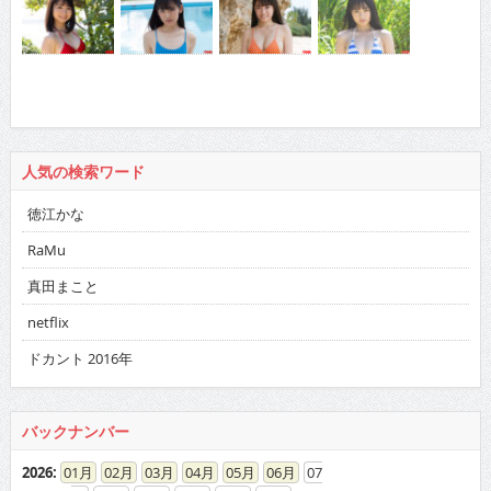
人気の検索ワード
徳江かな
RaMu
真田まこと
netflix
ドカント 2016年
バックナンバー
2026
:
01
02
03
04
05
06
07