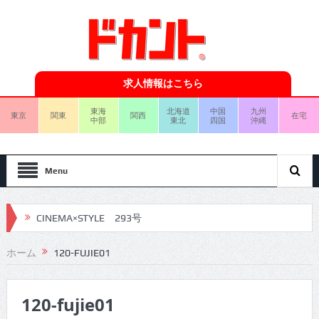
求人情報はこちら
東海
北海道
中国
九州
東京
関東
関西
在宅
中部
東北
四国
沖縄
Menu
CINEMA×STYLE 293号
CINEMA×STYLE 292号
ホーム
120-FUJIE01
CINEMA×STYLE 291号
120-fujie01
CINEMA×STYLE 290号