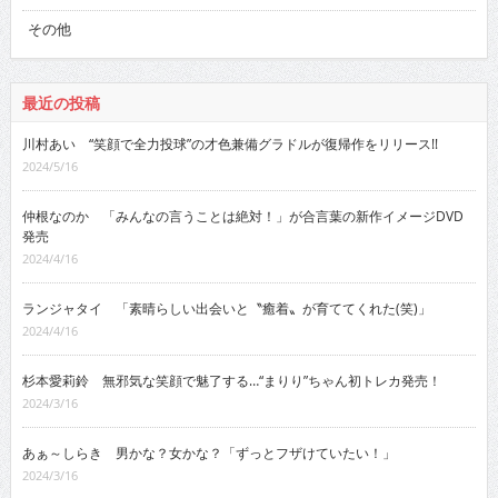
その他
最近の投稿
川村あい “笑顔で全力投球”の才色兼備グラドルが復帰作をリリース!!
2024/5/16
仲根なのか 「みんなの言うことは絶対！」が合言葉の新作イメージDVD
発売
2024/4/16
ランジャタイ 「素晴らしい出会いと〝癒着〟が育ててくれた(笑)」
2024/4/16
杉本愛莉鈴 無邪気な笑顔で魅了する…“まりり”ちゃん初トレカ発売！
2024/3/16
あぁ～しらき 男かな？女かな？「ずっとフザけていたい！」
2024/3/16