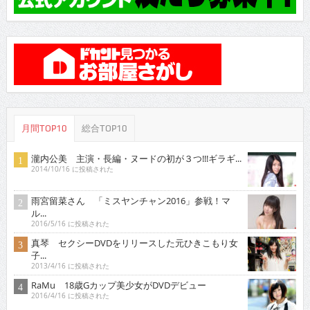
月間TOP10
総合TOP10
瀧内公美 主演・長編・ヌードの初が３つ!!!ギラギ...
2014/10/16 に投稿された
雨宮留菜さん 「ミスヤンチャン2016」参戦！マ
ル...
2016/5/16 に投稿された
真琴 セクシーDVDをリリースした元ひきこもり女
子...
2013/4/16 に投稿された
RaMu 18歳Gカップ美少女がDVDデビュー
2016/4/16 に投稿された