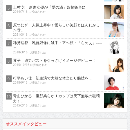
土村 芳 新進女優が「愛の渦」監督舞台に
2014/7/16 に投稿された
原つむぎ 人気上昇中！愛らしい笑顔とほんわかし
た雰...
2021/3/16 に投稿された
稀見理都 乳首残像に触手・アヘ顔・「らめぇ」……
エ...
2018/3/16 に投稿された
琴子 迫力バストを引っさげイメージデビュー！
2015/10/16 に投稿された
行平あい佳 初主演で大胆な体当たり艶技を…
2018/9/15 に投稿された
青山ひかる 童顔柔らかＩカップは天下無敵の破壊
力！...
2015/2/16 に投稿された
オススメインタビュー