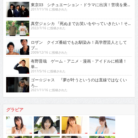
東京03 シチュエーション・ドラマに出演！苦境を乗...
2017/11/16 に投稿された
真空ジェシカ 『死ぬまでお笑いをやっていきたい！そ...
2022/7/16 に投稿された
ロザン クイズ番組でもお馴染み！高学歴芸人として
ブ...
2009/12/16 に投稿された
有野晋哉 ゲーム・アニメ・漫画・アイドルに精通！
単...
2017/5/16 に投稿された
ゴー☆ジャス 『夢が叶うというのは直線ではなくい
ろ...
2021/11/16 に投稿された
グラビア