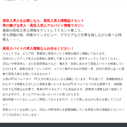
高収入求人をお探しなら、高収入求人情報誌ドカント
男の稼げる求人・高収入求人アルバイト情報マガジン
最新の高収入求人情報をゲットしてドカント稼ごう。
求人情報の他、特集やインタビュー、グラビアなど仕事を探しながら様々な情
報も・・・。
高収入バイトの求人情報ならお任せください！
ドカントでは、エリア別・業種別に高収入バイト情報を幅広く掲載しております。
注目のピックアップ求人も定期的に更新して参りますので、是非チェックしてみてください。
日払いや即決求人、また社員登用ありなど、働き方・目的に合わせて高収入バイトを検索してい
ただけます。接客が好き！という方や、コツコツ集中するのが得意！等、自分の長所にあった業
種で高収入求人を探してみませんか？
人気のPCオペレーター、PC入力の求人もたくさん掲載しています。PCを使って、各種数値化さ
れたデータ情報を入力したり原稿を書いたりするのがPCオペレーターの主な業務です。未経験
の方でも可能なお仕事で、将来のPCスキルアップも見込めます。新着求人情報も続々追加して
おりますので、きっとアナタに合ったバイトが見つかります。
面白特集ページもたっぷりご用意しておりますので、どうぞ楽しみながら求人を探してくださ
い！
高収入バイトをお探しなら、日払いや即決求人を多数掲載している高収入求人情報誌ドカントへ
どうぞお任せくださいませ！