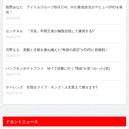
牧野みなた アイドルグループBOCCHI。￼の黄色担当がデビューDVDを発
売！
2024/2/16
センチネル 『月笑』年間王者が極致目指して爆発する!?
2024/2/16
月野もも 美貌と才能を兼ね備えた“奇跡の原石”がDVDに初挑戦！
2024/1/16
パンプキンポテトフライ M-1で決勝に行く“理由”が見つかった(笑)
2024/1/16
ヤーレンズ 目指せライブ・キング！人生変えて魅せます!!
2023/12/15
ドカントニュース