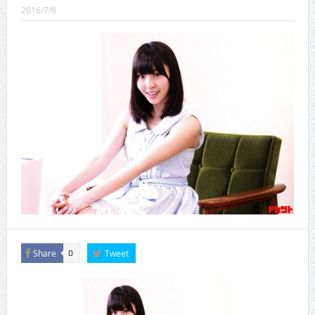
CINEMA×STYLE 289号
2016/7/8
CINEMA×STYLE 288号
CINEMA×STYLE 287号
CINEMA×STYLE 286号
CINEMA×STYLE 285号
CINEMA×STYLE 294号
Share
Tweet
0