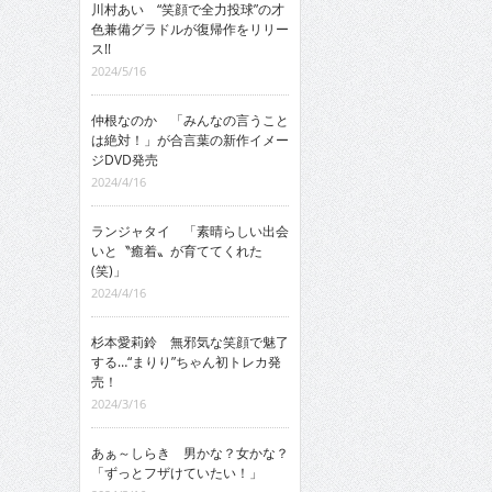
川村あい “笑顔で全力投球”の才
色兼備グラドルが復帰作をリリー
ス!!
2024/5/16
仲根なのか 「みんなの言うこと
は絶対！」が合言葉の新作イメー
ジDVD発売
2024/4/16
ランジャタイ 「素晴らしい出会
いと〝癒着〟が育ててくれた
(笑)」
2024/4/16
杉本愛莉鈴 無邪気な笑顔で魅了
する…“まりり”ちゃん初トレカ発
売！
2024/3/16
あぁ～しらき 男かな？女かな？
「ずっとフザけていたい！」