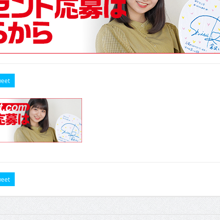
eet
eet