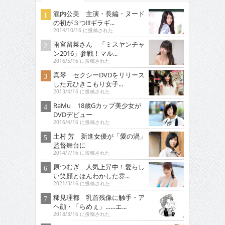
瀧内公美 主演・長編・ヌード
の初が３つ!!!ギラギ...
2014/10/16 に投稿された
雨宮留菜さん 「ミスヤンチャ
ン2016」参戦！マル...
2016/5/16 に投稿された
真琴 セクシーDVDをリリース
した元ひきこもり女子...
2013/4/16 に投稿された
RaMu 18歳Gカップ美少女が
DVDデビュー
2016/4/16 に投稿された
土村 芳 新進女優が「愛の渦」
監督舞台に
2014/7/16 に投稿された
原つむぎ 人気上昇中！愛らし
い笑顔とほんわかした雰...
2021/3/16 に投稿された
稀見理都 乳首残像に触手・ア
ヘ顔・「らめぇ」……エ...
2018/3/16 に投稿された