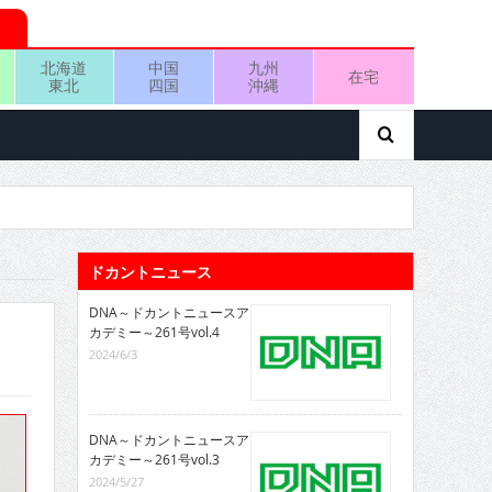
北海道
中国
九州
在宅
東北
四国
沖縄
ドカントニュース
DNA～ドカントニュースア
カデミー～261号vol.4
2024/6/3
DNA～ドカントニュースア
カデミー～261号vol.3
2024/5/27