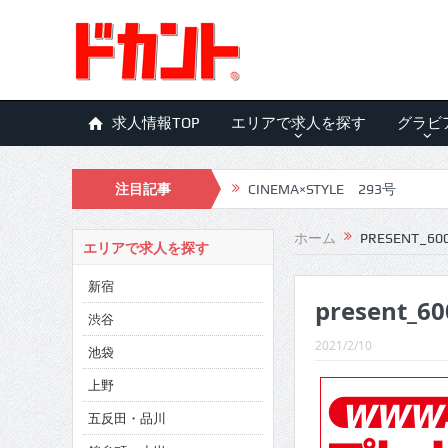
求人情報TOP
エリアで求人を探す
グラビ
注目記事
CINEMA×STYLE 293号
CINEMA×STYLE 292号
ホーム
PRESENT_60
エリアで求人を探す
CINEMA×STYLE 291号
新宿
present_60
CINEMA×STYLE 290号
渋谷
CINEMA×STYLE 289号
2021/2/10
池袋
CINEMA×STYLE 288号
上野
五反田・品川
CINEMA×STYLE 287号