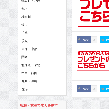
錦糸町・小岩
CINEMA×STYLE 286号
都下
CINEMA×STYLE 285号
神奈川
CINEMA×STYLE 294号
埼玉
千葉
Share
Tw
0
茨城
東海・中部
関西
北海道・東北
中国・四国
九州・沖縄
在宅
Share
Tw
0
職種・業種で求人を探す