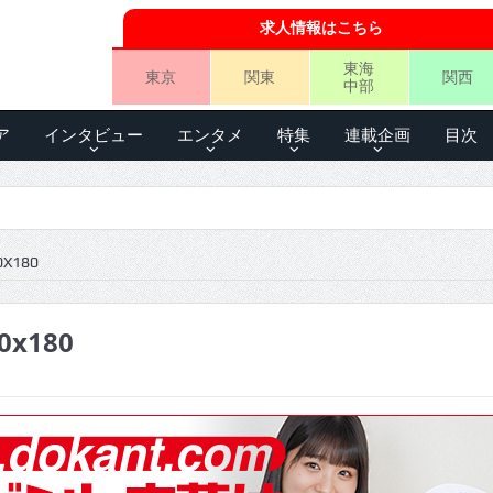
求人情報はこちら
東海
東京
関東
関西
中部
ア
インタビュー
エンタメ
特集
連載企画
目次
0X180
0x180