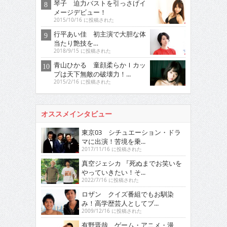
琴子 迫力バストを引っさげイ
メージデビュー！
2015/10/16 に投稿された
行平あい佳 初主演で大胆な体
当たり艶技を…
2018/9/15 に投稿された
青山ひかる 童顔柔らかＩカッ
プは天下無敵の破壊力！...
2015/2/16 に投稿された
オススメインタビュー
東京03 シチュエーション・ドラ
マに出演！苦境を乗...
2017/11/16 に投稿された
真空ジェシカ 『死ぬまでお笑いを
やっていきたい！そ...
2022/7/16 に投稿された
ロザン クイズ番組でもお馴染
み！高学歴芸人としてブ...
2009/12/16 に投稿された
有野晋哉 ゲーム・アニメ・漫