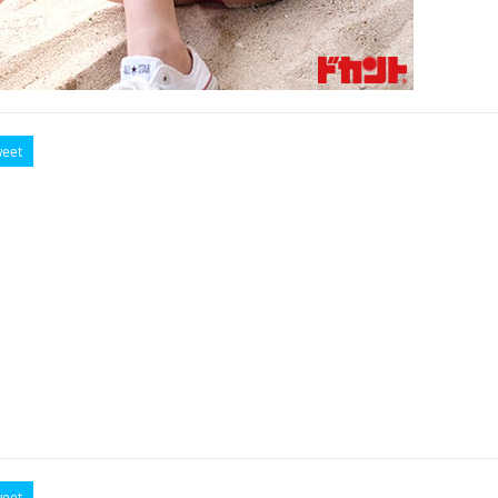
eet
eet