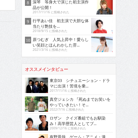
深琴 等身大で演じた初主演作
品が公開！
2017/11/16 に投稿された
行平あい佳 初主演で大胆な体
当たり艶技を…
2018/9/15 に投稿された
原つむぎ 人気上昇中！愛らし
い笑顔とほんわかした雰...
2021/3/16 に投稿された
オススメインタビュー
東京03 シチュエーション・ドラ
マに出演！苦境を乗...
2017/11/16 に投稿された
真空ジェシカ 『死ぬまでお笑いを
やっていきたい！そ...
2022/7/16 に投稿された
ロザン クイズ番組でもお馴染
み！高学歴芸人としてブ...
2009/12/16 に投稿された
有野晋哉 ゲーム・アニメ・漫