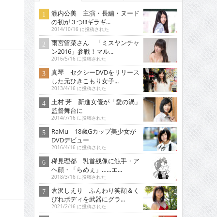
瀧内公美 主演・長編・ヌード
の初が３つ!!!ギラギ...
2014/10/16 に投稿された
雨宮留菜さん 「ミスヤンチャ
ン2016」参戦！マル...
2016/5/16 に投稿された
真琴 セクシーDVDをリリース
した元ひきこもり女子...
2013/4/16 に投稿された
土村 芳 新進女優が「愛の渦」
監督舞台に
2014/7/16 に投稿された
RaMu 18歳Gカップ美少女が
DVDデビュー
2016/4/16 に投稿された
稀見理都 乳首残像に触手・ア
ヘ顔・「らめぇ」……エ...
2018/3/16 に投稿された
倉沢しえり ふんわり笑顔＆く
びれボディを武器にグラ...
2021/2/16 に投稿された