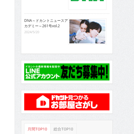
DNA～ドカントニュースア
カデミー～261号vol.2
2024/5/20
月間TOP10
総合TOP10