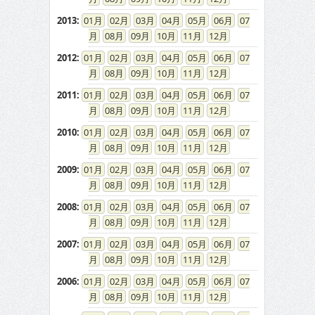
2013
:
01
02
03
04
05
06
07
08
09
10
11
12
2012
:
01
02
03
04
05
06
07
08
09
10
11
12
2011
:
01
02
03
04
05
06
07
08
09
10
11
12
2010
:
01
02
03
04
05
06
07
08
09
10
11
12
2009
:
01
02
03
04
05
06
07
08
09
10
11
12
2008
:
01
02
03
04
05
06
07
08
09
10
11
12
2007
:
01
02
03
04
05
06
07
08
09
10
11
12
2006
:
01
02
03
04
05
06
07
08
09
10
11
12