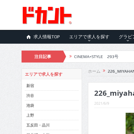
求人情報TOP
エリアで求人を探す
グラビ
注目記事
CINEMA×STYLE 293号
CINEMA×STYLE 292号
ホーム
226_MIYAHA
エリアで求人を探す
CINEMA×STYLE 291号
新宿
226_miyah
CINEMA×STYLE 290号
渋谷
CINEMA×STYLE 289号
2021/6/9
池袋
CINEMA×STYLE 288号
上野
五反田・品川
CINEMA×STYLE 287号