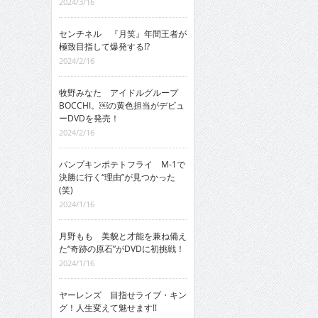
2024/3/16
センチネル 『月笑』年間王者が
極致目指して爆発する!?
2024/2/16
牧野みなた アイドルグループ
BOCCHI。￼の黄色担当がデビュ
ーDVDを発売！
2024/2/16
パンプキンポテトフライ M-1で
決勝に行く“理由”が見つかった
(笑)
2024/1/16
月野もも 美貌と才能を兼ね備え
た“奇跡の原石”がDVDに初挑戦！
2024/1/16
ヤーレンズ 目指せライブ・キン
グ！人生変えて魅せます!!