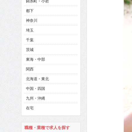
錦糸町・小岩
CINEMA×STYLE 286号
都下
CINEMA×STYLE 285号
神奈川
CINEMA×STYLE 294号
埼玉
千葉
茨城
東海・中部
関西
北海道・東北
中国・四国
九州・沖縄
在宅
職種・業種で求人を探す