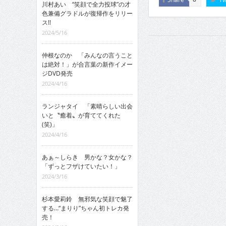
川村あい “笑顔で全力投球”の才
色兼備グラドルが復帰作をリリー
ス!!
2024/5/16
仲根なのか 「みんなの言うこと
は絶対！」が合言葉の新作イメー
ジDVD発売
2024/4/16
ランジャタイ 「素晴らしい出会
いと〝癒着〟が育ててくれた
(笑)」
2024/4/16
あぁ～しらき 男かな？女かな？
「ずっとフザけていたい！」
2024/3/16
杉本愛莉鈴 無邪気な笑顔で魅了
する…“まりり”ちゃん初トレカ発
売！