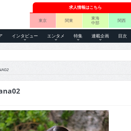
求人情報はこちら
東海
東京
関東
関西
中部
ア
インタビュー
エンタメ
特集
連載企画
目次
NA02
ana02