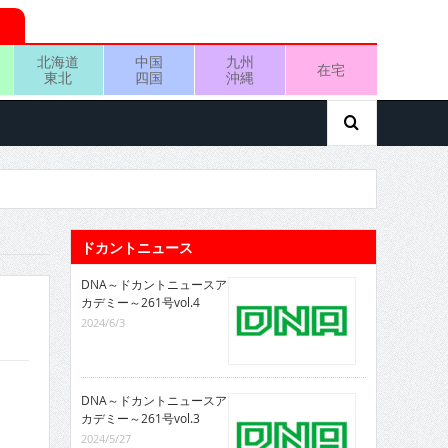
北海道
中国
九州
在宅
東北
四国
沖縄
ドカントニュース
DNA～ドカントニュースア
カデミー～261号vol.4
2024/6/3
DNA～ドカントニュースア
カデミー～261号vol.3
2024/5/27