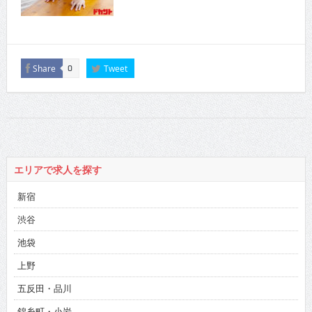
Share
Tweet
0
エリアで求人を探す
新宿
渋谷
池袋
上野
五反田・品川
錦糸町・小岩