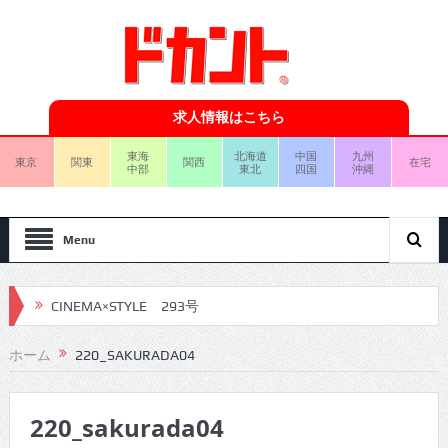
求人情報はこちら
東海
北海道
中国
九州
東京
関東
関西
在宅
中部
東北
四国
沖縄
Menu
CINEMA×STYLE 293号
CINEMA×STYLE 292号
ホーム
220_SAKURADA04
CINEMA×STYLE 291号
220_sakurada04
CINEMA×STYLE 290号