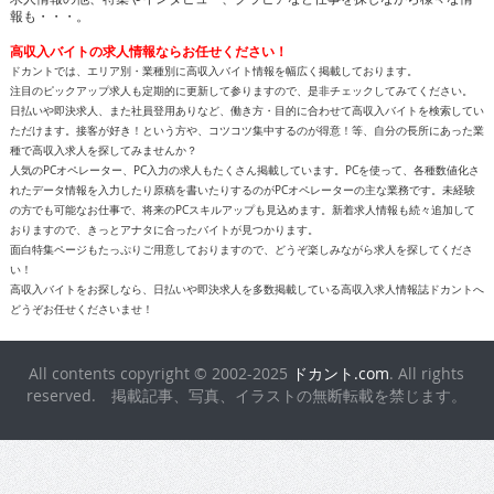
報も・・・。
高収入バイトの求人情報ならお任せください！
ドカントでは、エリア別・業種別に高収入バイト情報を幅広く掲載しております。
注目のピックアップ求人も定期的に更新して参りますので、是非チェックしてみてください。
日払いや即決求人、また社員登用ありなど、働き方・目的に合わせて高収入バイトを検索してい
ただけます。接客が好き！という方や、コツコツ集中するのが得意！等、自分の長所にあった業
種で高収入求人を探してみませんか？
人気のPCオペレーター、PC入力の求人もたくさん掲載しています。PCを使って、各種数値化さ
れたデータ情報を入力したり原稿を書いたりするのがPCオペレーターの主な業務です。未経験
の方でも可能なお仕事で、将来のPCスキルアップも見込めます。新着求人情報も続々追加して
おりますので、きっとアナタに合ったバイトが見つかります。
面白特集ページもたっぷりご用意しておりますので、どうぞ楽しみながら求人を探してくださ
い！
高収入バイトをお探しなら、日払いや即決求人を多数掲載している高収入求人情報誌ドカントへ
どうぞお任せくださいませ！
All contents copyright © 2002-2025
ドカント.com
. All rights
reserved. 掲載記事、写真、イラストの無断転載を禁じます。