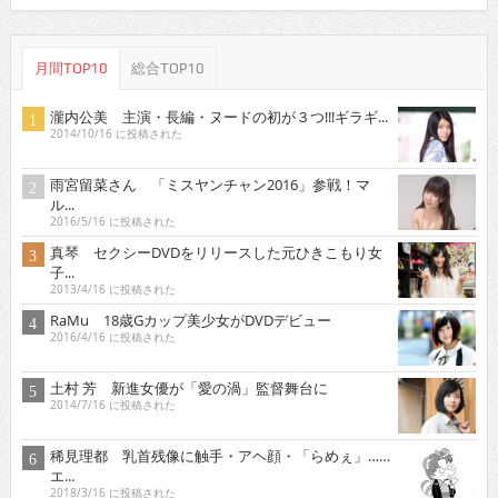
月間TOP10
総合TOP10
瀧内公美 主演・長編・ヌードの初が３つ!!!ギラギ...
2014/10/16 に投稿された
雨宮留菜さん 「ミスヤンチャン2016」参戦！マ
ル...
2016/5/16 に投稿された
真琴 セクシーDVDをリリースした元ひきこもり女
子...
2013/4/16 に投稿された
RaMu 18歳Gカップ美少女がDVDデビュー
2016/4/16 に投稿された
土村 芳 新進女優が「愛の渦」監督舞台に
2014/7/16 に投稿された
稀見理都 乳首残像に触手・アヘ顔・「らめぇ」……
エ...
2018/3/16 に投稿された