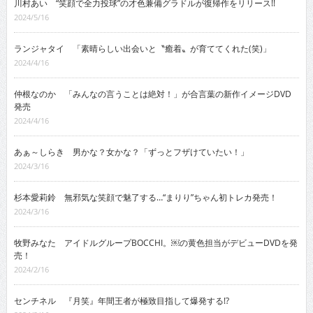
川村あい “笑顔で全力投球”の才色兼備グラドルが復帰作をリリース!!
2024/5/16
ランジャタイ 「素晴らしい出会いと〝癒着〟が育ててくれた(笑)」
2024/4/16
仲根なのか 「みんなの言うことは絶対！」が合言葉の新作イメージDVD
発売
2024/4/16
あぁ～しらき 男かな？女かな？「ずっとフザけていたい！」
2024/3/16
杉本愛莉鈴 無邪気な笑顔で魅了する…“まりり”ちゃん初トレカ発売！
2024/3/16
牧野みなた アイドルグループBOCCHI。￼の黄色担当がデビューDVDを発
売！
2024/2/16
センチネル 『月笑』年間王者が極致目指して爆発する!?