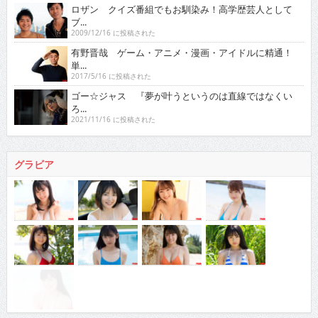
ロザン クイズ番組でもお馴染み！高学歴芸人として
ブ...
2009/12/16 に投稿された
有野晋哉 ゲーム・アニメ・漫画・アイドルに精通！
単...
2017/5/16 に投稿された
ゴー☆ジャス 『夢が叶うというのは直線ではなくい
ろ...
2021/11/16 に投稿された
グラビア