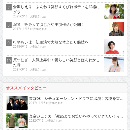
倉沢しえり ふんわり笑顔＆くびれボディを武器に
グラ...
2021/2/16 に投稿された
深琴 等身大で演じた初主演作品が公開！
2017/11/16 に投稿された
行平あい佳 初主演で大胆な体当たり艶技を…
2018/9/15 に投稿された
原つむぎ 人気上昇中！愛らしい笑顔とほんわかし
た雰...
2021/3/16 に投稿された
オススメインタビュー
東京03 シチュエーション・ドラマに出演！苦境を乗...
2017/11/16 に投稿された
真空ジェシカ 『死ぬまでお笑いをやっていきたい！そ...
2022/7/16 に投稿された