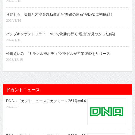
2024/2/16
月野もも 美貌と才能を兼ね備えた“奇跡の原石”がDVDに初挑戦！
2024/1/16
パンプキンポテトフライ M-1で決勝に行く“理由”が見つかった(笑)
2024/1/16
松嶋えいみ “ミラクル神ボディ”グラドルが卒業DVDをリリース
2023/12/15
ドカントニュース
DNA～ドカントニュースアカデミー～261号vol.4
2024/6/3