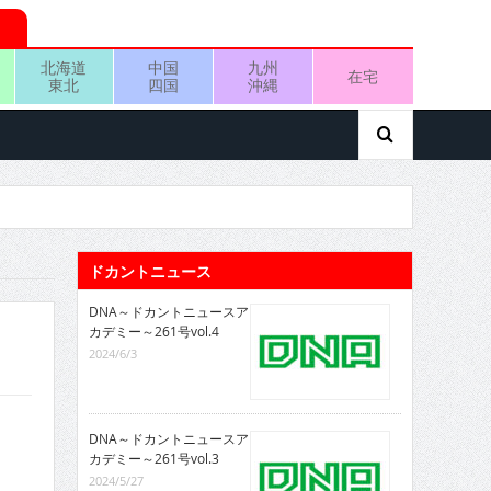
北海道
中国
九州
在宅
東北
四国
沖縄
ドカントニュース
DNA～ドカントニュースア
カデミー～261号vol.4
2024/6/3
DNA～ドカントニュースア
カデミー～261号vol.3
2024/5/27