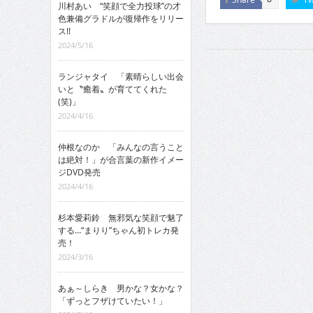
川村あい “笑顔で全力投球”の才
色兼備グラドルが復帰作をリリー
ス!!
2024/5/16
ランジャタイ 「素晴らしい出会
いと〝癒着〟が育ててくれた
(笑)」
2024/4/16
仲根なのか 「みんなの言うこと
は絶対！」が合言葉の新作イメー
ジDVD発売
2024/4/16
杉本愛莉鈴 無邪気な笑顔で魅了
する…“まりり”ちゃん初トレカ発
売！
2024/3/16
あぁ～しらき 男かな？女かな？
「ずっとフザけていたい！」