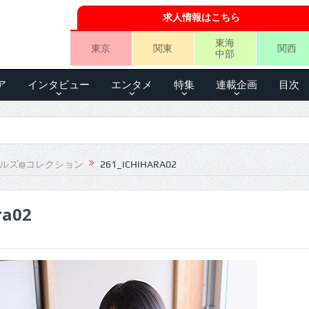
求人情報はこちら
東海
東京
関東
関西
中部
ア
インタビュー
エンタメ
特集
連載企画
目次
ールズ@コレクション
261_ICHIHARA02
ra02