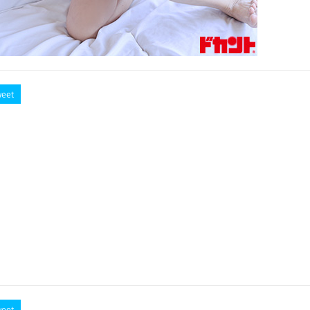
eet
eet