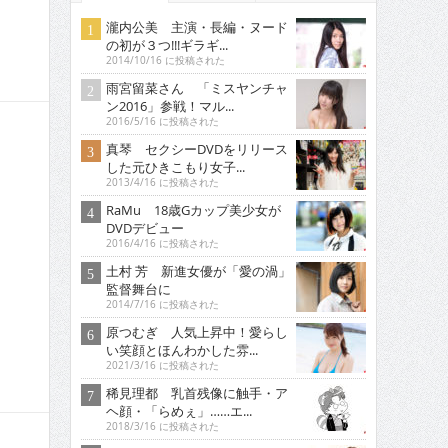
瀧内公美 主演・長編・ヌード
の初が３つ!!!ギラギ...
2014/10/16 に投稿された
雨宮留菜さん 「ミスヤンチャ
ン2016」参戦！マル...
2016/5/16 に投稿された
真琴 セクシーDVDをリリース
した元ひきこもり女子...
2013/4/16 に投稿された
RaMu 18歳Gカップ美少女が
DVDデビュー
2016/4/16 に投稿された
土村 芳 新進女優が「愛の渦」
監督舞台に
2014/7/16 に投稿された
原つむぎ 人気上昇中！愛らし
い笑顔とほんわかした雰...
2021/3/16 に投稿された
稀見理都 乳首残像に触手・ア
ヘ顔・「らめぇ」……エ...
2018/3/16 に投稿された