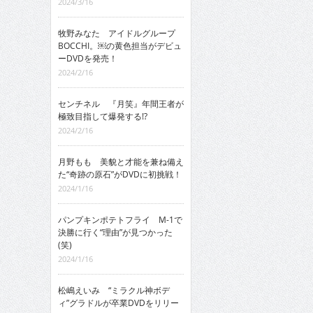
2024/3/16
牧野みなた アイドルグループ
BOCCHI。￼の黄色担当がデビュ
ーDVDを発売！
2024/2/16
センチネル 『月笑』年間王者が
極致目指して爆発する!?
2024/2/16
月野もも 美貌と才能を兼ね備え
た“奇跡の原石”がDVDに初挑戦！
2024/1/16
パンプキンポテトフライ M-1で
決勝に行く“理由”が見つかった
(笑)
2024/1/16
松嶋えいみ “ミラクル神ボデ
ィ”グラドルが卒業DVDをリリー