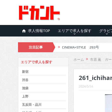
求人情報TOP
エリアで求人を探す
グラビ
注目記事
CINEMA×STYLE 293号
CINEMA×STYLE 292号
ホーム
市原 薫 ガ
エリアで求人を探す
CINEMA×STYLE 291号
新宿
261_ichiha
CINEMA×STYLE 290号
渋谷
CINEMA×STYLE 289号
2024/5/14
池袋
CINEMA×STYLE 288号
上野
五反田・品川
CINEMA×STYLE 287号