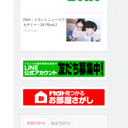
DNA～ドカントニュースア
カデミー～261号vol.2
2024/5/20
月間TOP10
総合TOP10