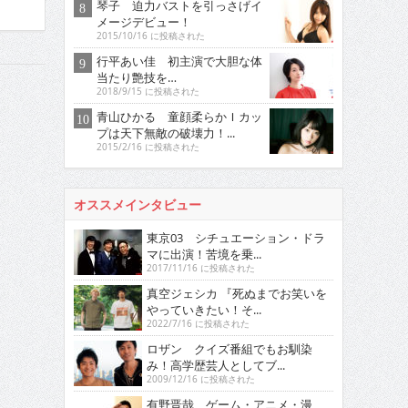
琴子 迫力バストを引っさげイ
メージデビュー！
2015/10/16 に投稿された
行平あい佳 初主演で大胆な体
当たり艶技を…
2018/9/15 に投稿された
青山ひかる 童顔柔らかＩカッ
プは天下無敵の破壊力！...
2015/2/16 に投稿された
オススメインタビュー
東京03 シチュエーション・ドラ
マに出演！苦境を乗...
2017/11/16 に投稿された
真空ジェシカ 『死ぬまでお笑いを
やっていきたい！そ...
2022/7/16 に投稿された
ロザン クイズ番組でもお馴染
み！高学歴芸人としてブ...
2009/12/16 に投稿された
有野晋哉 ゲーム・アニメ・漫