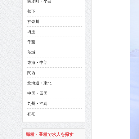
錦糸町・小岩
CINEMA×STYLE 286号
都下
CINEMA×STYLE 285号
神奈川
CINEMA×STYLE 294号
埼玉
千葉
茨城
東海・中部
関西
北海道・東北
中国・四国
九州・沖縄
在宅
職種・業種で求人を探す