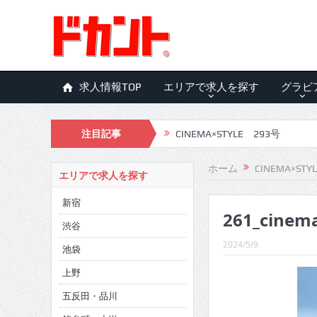
求人情報TOP
エリアで求人を探す
グラビ
注目記事
CINEMA×STYLE 293号
CINEMA×STYLE 292号
ホーム
CINEMA×STY
エリアで求人を探す
CINEMA×STYLE 291号
新宿
261_cinem
CINEMA×STYLE 290号
渋谷
CINEMA×STYLE 289号
2024/5/9
池袋
CINEMA×STYLE 288号
上野
五反田・品川
CINEMA×STYLE 287号