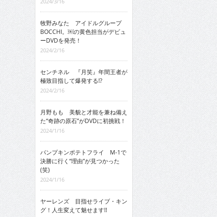
2024/3/16
牧野みなた アイドルグループ
BOCCHI。￼の黄色担当がデビュ
ーDVDを発売！
2024/2/16
センチネル 『月笑』年間王者が
極致目指して爆発する!?
2024/2/16
月野もも 美貌と才能を兼ね備え
た“奇跡の原石”がDVDに初挑戦！
2024/1/16
パンプキンポテトフライ M-1で
決勝に行く“理由”が見つかった
(笑)
2024/1/16
ヤーレンズ 目指せライブ・キン
グ！人生変えて魅せます!!