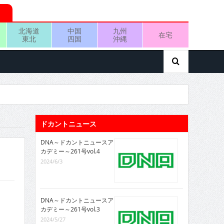
北海道
中国
九州
在宅
東北
四国
沖縄
ドカントニュース
DNA～ドカントニュースア
カデミー～261号vol.4
2024/6/3
DNA～ドカントニュースア
カデミー～261号vol.3
2024/5/27