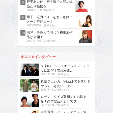
行平あい佳 初主演で大胆な体
当たり艶技を…
2018/9/15 に投稿された
琴子 迫力バストを引っさげイ
メージデビュー！
2015/10/16 に投稿された
深琴 等身大で演じた初主演作
品が公開！
2017/11/16 に投稿された
オススメインタビュー
東京03 シチュエーション・ドラ
マに出演！苦境を乗...
2017/11/16 に投稿された
真空ジェシカ 『死ぬまでお笑いを
やっていきたい！そ...
2022/7/16 に投稿された
ロザン クイズ番組でもお馴染
み！高学歴芸人としてブ...
2009/12/16 に投稿された
有野晋哉 ゲーム・アニメ・漫