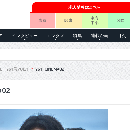
求人情報はこちら
東海
東京
関東
関西
中部
ア
インタビュー
エンタメ
特集
連載企画
目次
LE 261号VOL.1
261_CINEMA02
a02