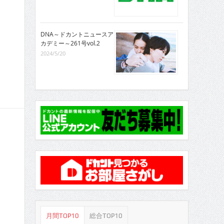
DNA～ドカントニュースア
カデミー～261号vol.2
2024/5/20
月間TOP10
総合TOP10