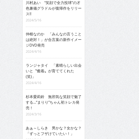
川村あい “笑顔で全力投球”の才
色兼備グラドルが復帰作をリリー
ス!!
2024/5/16
仲根なのか 「みんなの言うこと
は絶対！」が合言葉の新作イメー
ジDVD発売
2024/4/16
ランジャタイ 「素晴らしい出会
いと〝癒着〟が育ててくれた
(笑)」
2024/4/16
杉本愛莉鈴 無邪気な笑顔で魅了
する…“まりり”ちゃん初トレカ発
売！
2024/3/16
あぁ～しらき 男かな？女かな？
「ずっとフザけていたい！」