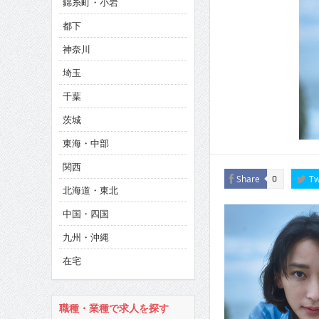
錦糸町・小岩
CINEMA×STYLE 286号
都下
CINEMA×STYLE 285号
神奈川
CINEMA×STYLE 294号
埼玉
千葉
茨城
東海・中部
関西
Share
Tw
0
北海道・東北
中国・四国
九州・沖縄
在宅
職種・業種で求人を探す