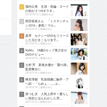
瀧内公美 主演・長編・ヌード
の初が３つ!!!ギラギ...
2014/10/16 に投稿された
雨宮留菜さん 「ミスヤンチャ
ン2016」参戦！マル...
2016/5/16 に投稿された
真琴 セクシーDVDをリリース
した元ひきこもり女子...
2013/4/16 に投稿された
RaMu 18歳Gカップ美少女が
DVDデビュー
2016/4/16 に投稿された
土村 芳 新進女優が「愛の渦」
監督舞台に
2014/7/16 に投稿された
稀見理都 乳首残像に触手・ア
ヘ顔・「らめぇ」……エ...
2018/3/16 に投稿された
原つむぎ 人気上昇中！愛らし
い笑顔とほんわかした雰...
2021/3/16 に投稿された