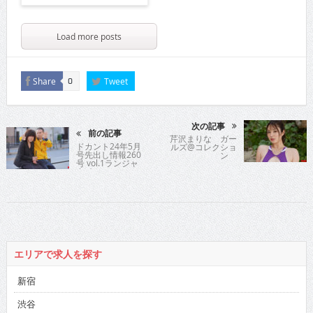
Load more posts
Share
Tweet
0
次の記事
前の記事
芹沢まりな ガー
ドカント24年5月
ルズ@コレクショ
号先出し情報260
ン
号 vol.1ランジャ
タイ
エリアで求人を探す
新宿
渋谷