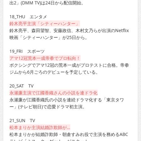
出2」(DMM TV)は24日から配信開始。
18_THU エンタメ
鈴木亮平主演「シティーハンター」
鈴木亮平、森田望智、安藤政信、木村文乃らが出演のNetflix
映画「シティーハンター」が25日から。
19_FRI スポーツ
アマ12冠荒本一成帝拳でプロ転向！
ボクシングでアマ12冠の荒本一成がプロテストに合格。帝拳
ジムから6月ごろのデビューを予定している。
20_SAT TV
永瀬廉主演で江國香織さんの小説を連ドラ化
永瀬廉が江國香織氏の小説を連続ドラマ化する「東京タワ
ー」(テレビ朝日)で恋愛ドラマ初主演。
21_SUN TV
松本まりか主演結婚詐欺師が…
松本まりかが結婚詐欺師・朝倉すみれ役で主演を務めるABC