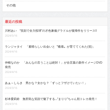
その他
最近の投稿
川村あい “笑顔で全力投球”の才色兼備グラドルが復帰作をリリース!!
2024/5/16
ランジャタイ 「素晴らしい出会いと〝癒着〟が育ててくれた(笑)」
2024/4/16
仲根なのか 「みんなの言うことは絶対！」が合言葉の新作イメージDVD
発売
2024/4/16
あぁ～しらき 男かな？女かな？「ずっとフザけていたい！」
2024/3/16
杉本愛莉鈴 無邪気な笑顔で魅了する…“まりり”ちゃん初トレカ発売！
2024/3/16