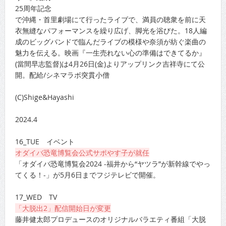
25周年記念
で沖縄・首里劇場にて行ったライブで、満員の聴衆を前に天
衣無縫なパフォーマンスを繰り広げ、脚光を浴びた。18人編
成のビッグバンドで臨んだライブの模様や奈須が紡ぐ楽曲の
魅力を伝える。映画『一生売れない心の準備はできてるか』
(當間早志監督)は4月26日(金)よりアップリンク吉祥寺にて公
開。配給/シネマラボ突貫小僧
(C)Shige&Hayashi
2024.4
16_TUE イベント
オダイバ恐竜博覧会公式サポやす子が就任
「オダイバ恐竜博覧会2024 -福井から“ヤツラ”が新幹線でやっ
てくる！-」が5月6日までフジテレビで開催。
17_WED TV
「大脱出2」配信開始日が変更
藤井健太郎プロデュースのオリジナルバラエティ番組「大脱