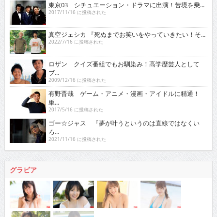
東京03 シチュエーション・ドラマに出演！苦境を乗...
2017/11/16 に投稿された
真空ジェシカ 『死ぬまでお笑いをやっていきたい！そ...
2022/7/16 に投稿された
ロザン クイズ番組でもお馴染み！高学歴芸人として
ブ...
2009/12/16 に投稿された
有野晋哉 ゲーム・アニメ・漫画・アイドルに精通！
単...
2017/5/16 に投稿された
ゴー☆ジャス 『夢が叶うというのは直線ではなくい
ろ...
2021/11/16 に投稿された
グラビア