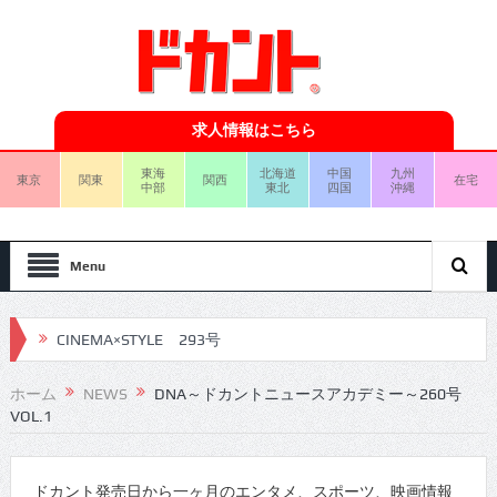
求人情報はこちら
東海
北海道
中国
九州
東京
関東
関西
在宅
中部
東北
四国
沖縄
Menu
CINEMA×STYLE 293号
CINEMA×STYLE 292号
ホーム
NEWS
DNA～ドカントニュースアカデミー～260号
VOL.1
CINEMA×STYLE 291号
CINEMA×STYLE 290号
ドカント発売日から一ヶ月のエンタメ、スポーツ、映画情報