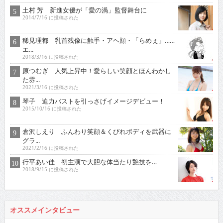
土村 芳 新進女優が「愛の渦」監督舞台に
2014/7/16 に投稿された
稀見理都 乳首残像に触手・アヘ顔・「らめぇ」……
エ...
2018/3/16 に投稿された
原つむぎ 人気上昇中！愛らしい笑顔とほんわかし
た雰...
2021/3/16 に投稿された
琴子 迫力バストを引っさげイメージデビュー！
2015/10/16 に投稿された
倉沢しえり ふんわり笑顔＆くびれボディを武器に
グラ...
2021/2/16 に投稿された
行平あい佳 初主演で大胆な体当たり艶技を…
2018/9/15 に投稿された
オススメインタビュー