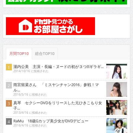
月間TOP10
総合TOP10
瀧内公美 主演・長編・ヌードの初が３つ!!!ギラギ...
2014/10/16 に投稿された
雨宮留菜さん 「ミスヤンチャン2016」参戦！マ
ル...
2016/5/16 に投稿された
真琴 セクシーDVDをリリースした元ひきこもり女
子...
2013/4/16 に投稿された
RaMu 18歳Gカップ美少女がDVDデビュー
2016/4/16 に投稿された