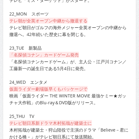
テレビ「ミス・ターゲット」がスタート。
22_MON スポーツ
テレ朝が全英オープン中継から撤退する
テレビ朝日がゴルフの海外メジャー全英オープンの中継から
撤退へ。42年続いた歴史に幕を閉じる。
23_TUE 新製品
「名探偵コナン」カードゲーム発売
「名探偵コナンカードゲーム」が、主人公・江戸川コナン／
工藤新一の誕生日である5月4日に発売。
24_WED エンタメ
仮面ライダー劇場版早くもパッケージで
映画「仮面ライダー THE WINTER MOVIE 最強ケミー★ガッ
チャ大作戦」のBlu-ray＆DVD版がリリース。
25_THU TV
テレビ朝日系新ドラマ木村拓哉が建築士に
木村拓哉が建築士・狩山陸役で主演のドラマ「Believe－君に
かける橋－」がテレビ朝日系にて放送開始。