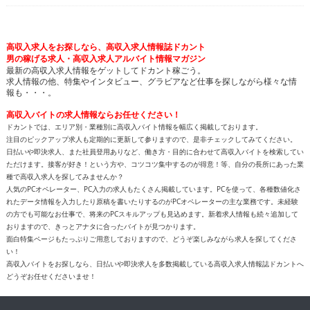
高収入求人をお探しなら、高収入求人情報誌ドカント
男の稼げる求人・高収入求人アルバイト情報マガジン
最新の高収入求人情報をゲットしてドカント稼ごう。
求人情報の他、特集やインタビュー、グラビアなど仕事を探しながら様々な情
報も・・・。
高収入バイトの求人情報ならお任せください！
ドカントでは、エリア別・業種別に高収入バイト情報を幅広く掲載しております。
注目のピックアップ求人も定期的に更新して参りますので、是非チェックしてみてください。
日払いや即決求人、また社員登用ありなど、働き方・目的に合わせて高収入バイトを検索してい
ただけます。接客が好き！という方や、コツコツ集中するのが得意！等、自分の長所にあった業
種で高収入求人を探してみませんか？
人気のPCオペレーター、PC入力の求人もたくさん掲載しています。PCを使って、各種数値化さ
れたデータ情報を入力したり原稿を書いたりするのがPCオペレーターの主な業務です。未経験
の方でも可能なお仕事で、将来のPCスキルアップも見込めます。新着求人情報も続々追加して
おりますので、きっとアナタに合ったバイトが見つかります。
面白特集ページもたっぷりご用意しておりますので、どうぞ楽しみながら求人を探してくださ
い！
高収入バイトをお探しなら、日払いや即決求人を多数掲載している高収入求人情報誌ドカントへ
どうぞお任せくださいませ！