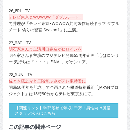
26_FRI TV
テレビ東京＆WOWOW「ダブルチート」
向井理が「テレビ東京×WOWOW共同製作連続ドラマ ダブル
チート 偽りの警官 Season1」に主演。
27_SAT TV
明石家さんま主演川口春奈がヒロインを
明石家さんま主演のフジテレビ開局65周年企画「心はロンリ
ー 気持ちは『・・・』FINAL」がオンエア。
28_SUN TV
佐々木蔵之介と二階堂ふみがテレ東特番に
開局60周年を記念して企画された報道特別番組「JAPANプロ
ジェクト」は18時30分からテレビ東京系にて。
【関連リンク】幹部候補で年収1千万！男性向け風俗
スタッフ求人はこちら
この記事の関連ページ