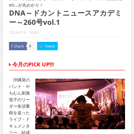
CINEMA×STYLE 289号
etc…が丸わかり！
DNA～ドカントニュースアカデミ
CINEMA×STYLE 288号
ー～260号vol.1
CINEMA×STYLE 287号
2024/4/16
NEWS
CINEMA×STYLE 286号
Share
Tweet
0
CINEMA×STYLE 285号
CINEMA×STYLE 294号
今月のPICK UP!!!
沖縄発の
バンド・や
ちむん刺激
茄子のリー
ダー奈須重
樹を追った
ライブ・ド
キュメンタ
リー。結成