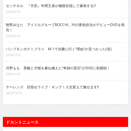
センチネル 『月笑』年間王者が極致目指して爆発する!?
2024/2/16
牧野みなた アイドルグループBOCCHI。￼の黄色担当がデビューDVDを発
売！
2024/2/16
パンプキンポテトフライ M-1で決勝に行く“理由”が見つかった(笑)
2024/1/16
月野もも 美貌と才能を兼ね備えた“奇跡の原石”がDVDに初挑戦！
2024/1/16
ヤーレンズ 目指せライブ・キング！人生変えて魅せます!!
2023/12/15
ドカントニュース