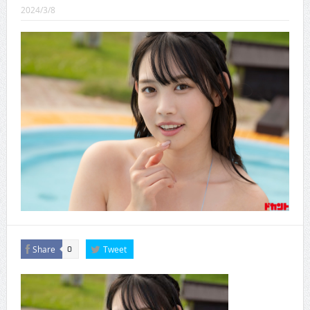
CINEMA×STYLE 289号
2024/3/8
CINEMA×STYLE 288号
CINEMA×STYLE 287号
CINEMA×STYLE 286号
CINEMA×STYLE 285号
CINEMA×STYLE 294号
Share
Tweet
0