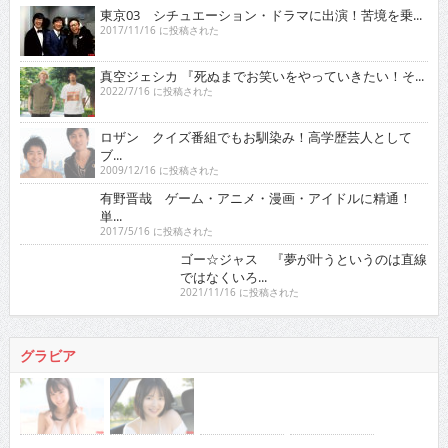
東京03 シチュエーション・ドラマに出演！苦境を乗...
2017/11/16 に投稿された
真空ジェシカ 『死ぬまでお笑いをやっていきたい！そ...
2022/7/16 に投稿された
ロザン クイズ番組でもお馴染み！高学歴芸人として
ブ...
2009/12/16 に投稿された
有野晋哉 ゲーム・アニメ・漫画・アイドルに精通！
単...
2017/5/16 に投稿された
ゴー☆ジャス 『夢が叶うというのは直線ではなくい
ろ...
2021/11/16 に投稿された
グラビア