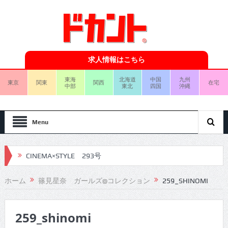
求人情報はこちら
東海
北海道
中国
九州
東京
関東
関西
在宅
中部
東北
四国
沖縄
Menu
CINEMA×STYLE 293号
CINEMA×STYLE 292号
ホーム
篠見星奈 ガールズ@コレクション
259_SHINOMI
CINEMA×STYLE 291号
259_shinomi
CINEMA×STYLE 290号