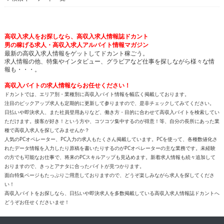
高収入求人をお探しなら、高収入求人情報誌ドカント
男の稼げる求人・高収入求人アルバイト情報マガジン
最新の高収入求人情報をゲットしてドカント稼ごう。
求人情報の他、特集やインタビュー、グラビアなど仕事を探しながら様々な情
報も・・・。
高収入バイトの求人情報ならお任せください！
ドカントでは、エリア別・業種別に高収入バイト情報を幅広く掲載しております。
注目のピックアップ求人も定期的に更新して参りますので、是非チェックしてみてください。
日払いや即決求人、また社員登用ありなど、働き方・目的に合わせて高収入バイトを検索してい
ただけます。接客が好き！という方や、コツコツ集中するのが得意！等、自分の長所にあった業
種で高収入求人を探してみませんか？
人気のPCオペレーター、PC入力の求人もたくさん掲載しています。PCを使って、各種数値化さ
れたデータ情報を入力したり原稿を書いたりするのがPCオペレーターの主な業務です。未経験
の方でも可能なお仕事で、将来のPCスキルアップも見込めます。新着求人情報も続々追加して
おりますので、きっとアナタに合ったバイトが見つかります。
面白特集ページもたっぷりご用意しておりますので、どうぞ楽しみながら求人を探してくださ
い！
高収入バイトをお探しなら、日払いや即決求人を多数掲載している高収入求人情報誌ドカントへ
どうぞお任せくださいませ！