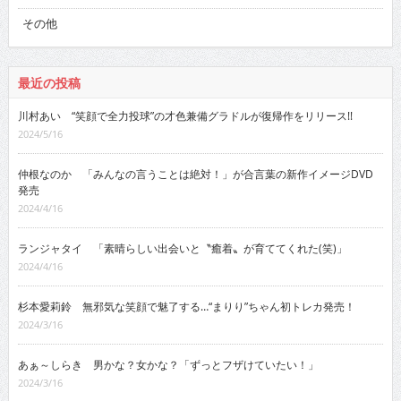
その他
最近の投稿
川村あい “笑顔で全力投球”の才色兼備グラドルが復帰作をリリース!!
2024/5/16
仲根なのか 「みんなの言うことは絶対！」が合言葉の新作イメージDVD
発売
2024/4/16
ランジャタイ 「素晴らしい出会いと〝癒着〟が育ててくれた(笑)」
2024/4/16
杉本愛莉鈴 無邪気な笑顔で魅了する…“まりり”ちゃん初トレカ発売！
2024/3/16
あぁ～しらき 男かな？女かな？「ずっとフザけていたい！」
2024/3/16