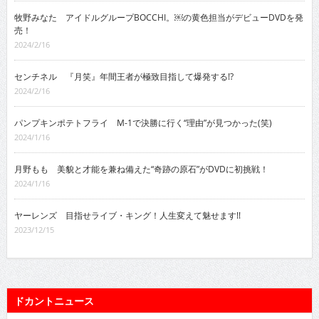
牧野みなた アイドルグループBOCCHI。￼の黄色担当がデビューDVDを発
売！
2024/2/16
センチネル 『月笑』年間王者が極致目指して爆発する!?
2024/2/16
パンプキンポテトフライ M-1で決勝に行く“理由”が見つかった(笑)
2024/1/16
月野もも 美貌と才能を兼ね備えた“奇跡の原石”がDVDに初挑戦！
2024/1/16
ヤーレンズ 目指せライブ・キング！人生変えて魅せます!!
2023/12/15
ドカントニュース