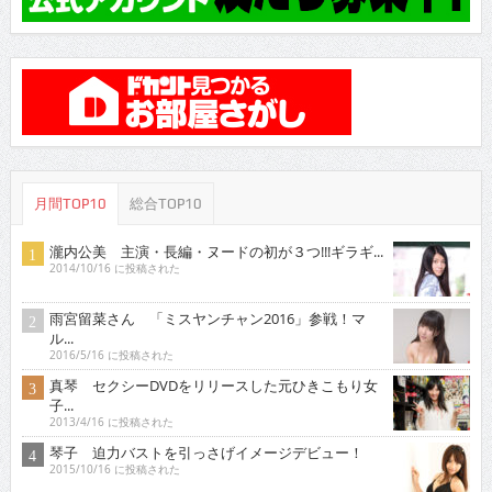
月間TOP10
総合TOP10
瀧内公美 主演・長編・ヌードの初が３つ!!!ギラギ...
2014/10/16 に投稿された
雨宮留菜さん 「ミスヤンチャン2016」参戦！マ
ル...
2016/5/16 に投稿された
真琴 セクシーDVDをリリースした元ひきこもり女
子...
2013/4/16 に投稿された
琴子 迫力バストを引っさげイメージデビュー！
2015/10/16 に投稿された