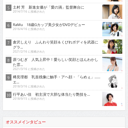
土村 芳 新進女優が「愛の渦」監督舞台に
2014/7/16 に投稿された
RaMu 18歳Gカップ美少女がDVDデビュー
2016/4/16 に投稿された
倉沢しえり ふんわり笑顔＆くびれボディを武器に
グラ...
2021/2/16 に投稿された
原つむぎ 人気上昇中！愛らしい笑顔とほんわかし
た雰...
2021/3/16 に投稿された
稀見理都 乳首残像に触手・アヘ顔・「らめぇ」……
エ...
2018/3/16 に投稿された
行平あい佳 初主演で大胆な体当たり艶技を…
2018/9/15 に投稿された
オススメインタビュー