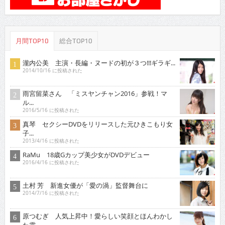
月間TOP10
総合TOP10
瀧内公美 主演・長編・ヌードの初が３つ!!!ギラギ...
2014/10/16 に投稿された
雨宮留菜さん 「ミスヤンチャン2016」参戦！マ
ル...
2016/5/16 に投稿された
真琴 セクシーDVDをリリースした元ひきこもり女
子...
2013/4/16 に投稿された
RaMu 18歳Gカップ美少女がDVDデビュー
2016/4/16 に投稿された
土村 芳 新進女優が「愛の渦」監督舞台に
2014/7/16 に投稿された
原つむぎ 人気上昇中！愛らしい笑顔とほんわかし
た雰...