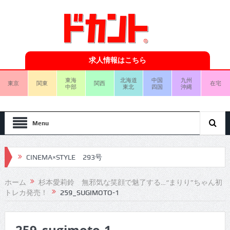
求人情報はこちら
東海
北海道
中国
九州
東京
関東
関西
在宅
中部
東北
四国
沖縄
Menu
CINEMA×STYLE 293号
CINEMA×STYLE 292号
ホーム
杉本愛莉鈴 無邪気な笑顔で魅了する…“まりり”ちゃん初
トレカ発売！
259_SUGIMOTO-1
CINEMA×STYLE 291号
CINEMA×STYLE 290号