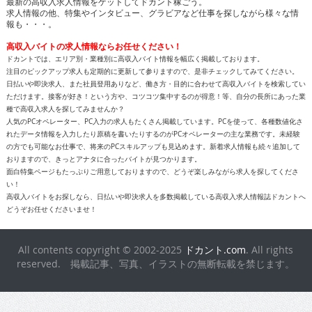
最新の高収入求人情報をゲットしてドカント稼ごう。
求人情報の他、特集やインタビュー、グラビアなど仕事を探しながら様々な情
報も・・・。
高収入バイトの求人情報ならお任せください！
ドカントでは、エリア別・業種別に高収入バイト情報を幅広く掲載しております。
注目のピックアップ求人も定期的に更新して参りますので、是非チェックしてみてください。
日払いや即決求人、また社員登用ありなど、働き方・目的に合わせて高収入バイトを検索してい
ただけます。接客が好き！という方や、コツコツ集中するのが得意！等、自分の長所にあった業
種で高収入求人を探してみませんか？
人気のPCオペレーター、PC入力の求人もたくさん掲載しています。PCを使って、各種数値化さ
れたデータ情報を入力したり原稿を書いたりするのがPCオペレーターの主な業務です。未経験
の方でも可能なお仕事で、将来のPCスキルアップも見込めます。新着求人情報も続々追加して
おりますので、きっとアナタに合ったバイトが見つかります。
面白特集ページもたっぷりご用意しておりますので、どうぞ楽しみながら求人を探してくださ
い！
高収入バイトをお探しなら、日払いや即決求人を多数掲載している高収入求人情報誌ドカントへ
どうぞお任せくださいませ！
All contents copyright © 2002-2025
ドカント.com
. All rights
reserved. 掲載記事、写真、イラストの無断転載を禁じます。