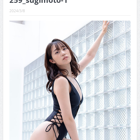
259_sugimoto-1
CINEMA×STYLE 289号
2024/3/8
CINEMA×STYLE 288号
CINEMA×STYLE 287号
CINEMA×STYLE 286号
CINEMA×STYLE 285号
CINEMA×STYLE 294号