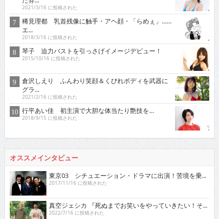
2021/3/16 に投稿された
稀見理都 乳首残像に触手・アヘ顔・「らめぇ」……
エ...
2018/3/16 に投稿された
琴子 迫力バストを引っさげイメージデビュー！
2015/10/16 に投稿された
倉沢しえり ふんわり笑顔＆くびれボディを武器に
グラ...
2021/2/16 に投稿された
行平あい佳 初主演で大胆な体当たり艶技を…
2018/9/15 に投稿された
オススメインタビュー
東京03 シチュエーション・ドラマに出演！苦境を乗...
2017/11/16 に投稿された
真空ジェシカ 『死ぬまでお笑いをやっていきたい！そ...
2022/7/16 に投稿された