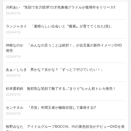
川村あい “笑顔で全力投球”の才色兼備グラドルが復帰作をリリース!!
2024/5/16
ランジャタイ 「素晴らしい出会いと〝癒着〟が育ててくれた(笑)」
2024/4/16
仲根なのか 「みんなの言うことは絶対！」が合言葉の新作イメージDVD
発売
2024/4/16
あぁ～しらき 男かな？女かな？「ずっとフザけていたい！」
2024/3/16
杉本愛莉鈴 無邪気な笑顔で魅了する…“まりり”ちゃん初トレカ発売！
2024/3/16
センチネル 『月笑』年間王者が極致目指して爆発する!?
2024/2/16
牧野みなた アイドルグループBOCCHI。￼の黄色担当がデビューDVDを発