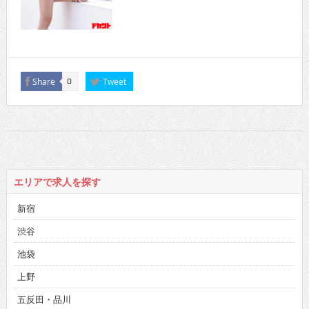
Share
Tweet
0
エリアで求人を探す
新宿
渋谷
池袋
上野
五反田・品川