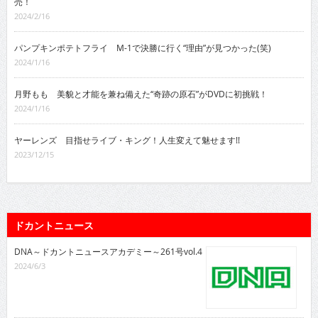
売！
2024/2/16
パンプキンポテトフライ M-1で決勝に行く“理由”が見つかった(笑)
2024/1/16
月野もも 美貌と才能を兼ね備えた“奇跡の原石”がDVDに初挑戦！
2024/1/16
ヤーレンズ 目指せライブ・キング！人生変えて魅せます!!
2023/12/15
ドカントニュース
DNA～ドカントニュースアカデミー～261号vol.4
2024/6/3