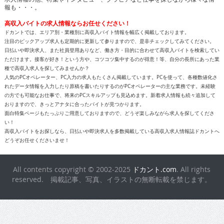
報も・・・。
高収入バイトの求人情報ならお任せください！
ドカントでは、エリア別・業種別に高収入バイト情報を幅広く掲載しております。
注目のピックアップ求人も定期的に更新して参りますので、是非チェックしてみてください。
日払いや即決求人、また社員登用ありなど、働き方・目的に合わせて高収入バイトを検索してい
ただけます。接客が好き！という方や、コツコツ集中するのが得意！等、自分の長所にあった業
種で高収入求人を探してみませんか？
人気のPCオペレーター、PC入力の求人もたくさん掲載しています。PCを使って、各種数値化さ
れたデータ情報を入力したり原稿を書いたりするのがPCオペレーターの主な業務です。未経験
の方でも可能なお仕事で、将来のPCスキルアップも見込めます。新着求人情報も続々追加して
おりますので、きっとアナタに合ったバイトが見つかります。
面白特集ページもたっぷりご用意しておりますので、どうぞ楽しみながら求人を探してくださ
い！
高収入バイトをお探しなら、日払いや即決求人を多数掲載している高収入求人情報誌ドカントへ
どうぞお任せくださいませ！
All contents copyright © 2002-2025
ドカント.com
. All rights
reserved. 掲載記事、写真、イラストの無断転載を禁じます。