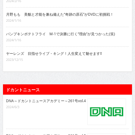
2024/2/16
月野もも 美貌と才能を兼ね備えた“奇跡の原石”がDVDに初挑戦！
2024/1/16
パンプキンポテトフライ M-1で決勝に行く“理由”が見つかった(笑)
2024/1/16
ヤーレンズ 目指せライブ・キング！人生変えて魅せます!!
2023/12/15
ドカントニュース
DNA～ドカントニュースアカデミー～261号vol.4
2024/6/3