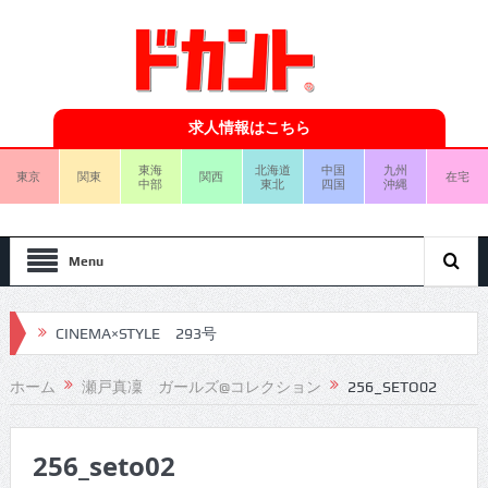
求人情報はこちら
東海
北海道
中国
九州
東京
関東
関西
在宅
中部
東北
四国
沖縄
Menu
CINEMA×STYLE 293号
CINEMA×STYLE 292号
ホーム
瀬戸真凜 ガールズ@コレクション
256_SETO02
CINEMA×STYLE 291号
256_seto02
CINEMA×STYLE 290号