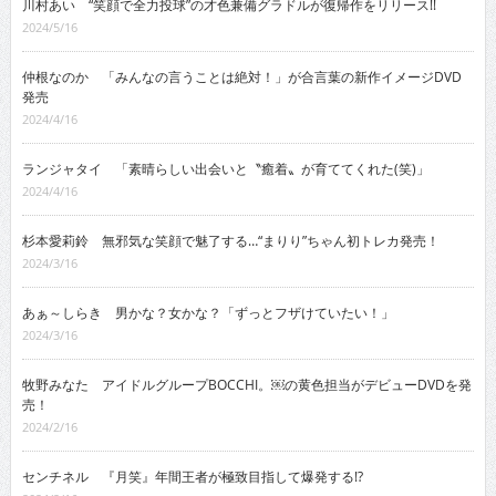
川村あい “笑顔で全力投球”の才色兼備グラドルが復帰作をリリース!!
2024/5/16
仲根なのか 「みんなの言うことは絶対！」が合言葉の新作イメージDVD
発売
2024/4/16
ランジャタイ 「素晴らしい出会いと〝癒着〟が育ててくれた(笑)」
2024/4/16
杉本愛莉鈴 無邪気な笑顔で魅了する…“まりり”ちゃん初トレカ発売！
2024/3/16
あぁ～しらき 男かな？女かな？「ずっとフザけていたい！」
2024/3/16
牧野みなた アイドルグループBOCCHI。￼の黄色担当がデビューDVDを発
売！
2024/2/16
センチネル 『月笑』年間王者が極致目指して爆発する!?