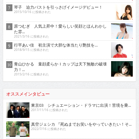
琴子 迫力バストを引っさげイメージデビュー！
2015/10/16 に投稿された
原つむぎ 人気上昇中！愛らしい笑顔とほんわかし
た雰...
2021/3/16 に投稿された
行平あい佳 初主演で大胆な体当たり艶技を…
2018/9/15 に投稿された
青山ひかる 童顔柔らかＩカップは天下無敵の破壊
力！...
2015/2/16 に投稿された
オススメインタビュー
東京03 シチュエーション・ドラマに出演！苦境を乗...
2017/11/16 に投稿された
真空ジェシカ 『死ぬまでお笑いをやっていきたい！そ...
2022/7/16 に投稿された