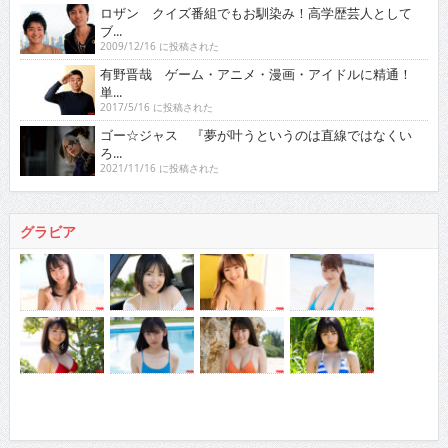
ロザン クイズ番組でもお馴染み！高学歴芸人として
ブ...
2009/12/16 に投稿された
有野晋哉 ゲーム・アニメ・漫画・アイドルに精通！
単...
2017/5/16 に投稿された
ゴー☆ジャス 『夢が叶うというのは直線ではなくい
ろ...
2021/11/16 に投稿された
グラビア