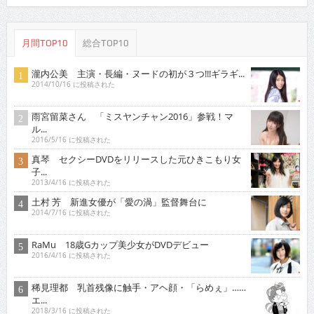
月間TOP10
総合TOP10
瀧内公美 主演・長編・ヌードの初が３つ!!!ギラギ...
2014/10/16 に投稿された
雨宮留菜さん 「ミスヤンチャン2016」参戦！マ
ル...
2016/5/16 に投稿された
真琴 セクシーDVDをリリースした元ひきこもり女
子...
2013/4/16 に投稿された
土村 芳 新進女優が「愛の渦」監督舞台に
2014/7/16 に投稿された
RaMu 18歳Gカップ美少女がDVDデビュー
2016/4/16 に投稿された
稀見理都 乳首残像に触手・アヘ顔・「らめぇ」……
エ...
2018/3/16 に投稿された