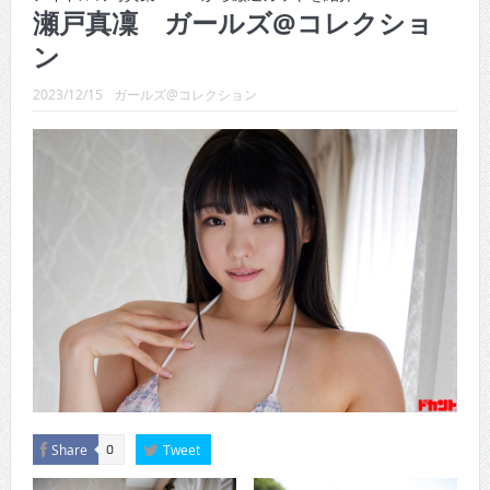
CINEMA×STYLE 289号
瀬戸真凜 ガールズ@コレクショ
ン
CINEMA×STYLE 288号
CINEMA×STYLE 287号
2023/12/15
ガールズ@コレクション
CINEMA×STYLE 286号
CINEMA×STYLE 285号
CINEMA×STYLE 294号
Share
Tweet
0