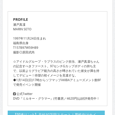
PROFILE
瀬戸真凜
MARIN SETO
1997年11月24日生まれ
福島県出身
T157B97W59H89
撮影◎原田武尚
☆アイドルグループ・ラプラスのピンク担当、瀬戸真凜ちゃん
の記念すべきファースト。97センチGカップボディの持ち主
で、以前よりグラビア能力の高さが噂されていた彼女が満を持
してデビュー！待望の初イメージを見逃すな。
◆1月14日(日)17時からソフマップAKIBAアミューズメント館8F
で発売イベント開催
公式Twitter
DVD『ミルキー・グラマー』(竹書房／4620円)は好評発売中！
【関連リンク】月給30万円スタート！男性向けナイ