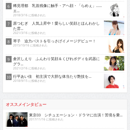
稀見理都 乳首残像に触手・アヘ顔・「らめぇ」……
エ...
2018/3/16 に投稿された
原つむぎ 人気上昇中！愛らしい笑顔とほんわかし
た雰...
2021/3/16 に投稿された
琴子 迫力バストを引っさげイメージデビュー！
2015/10/16 に投稿された
倉沢しえり ふんわり笑顔＆くびれボディを武器に
グラ...
2021/2/16 に投稿された
行平あい佳 初主演で大胆な体当たり艶技を…
2018/9/15 に投稿された
オススメインタビュー
東京03 シチュエーション・ドラマに出演！苦境を乗...
2017/11/16 に投稿された