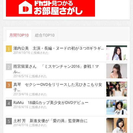
月間TOP10
総合TOP10
瀧内公美 主演・長編・ヌードの初が３つ!!!ギラギ...
2014/10/16 に投稿された
雨宮留菜さん 「ミスヤンチャン2016」参戦！マ
ル...
2016/5/16 に投稿された
真琴 セクシーDVDをリリースした元ひきこもり女
子...
2013/4/16 に投稿された
RaMu 18歳Gカップ美少女がDVDデビュー
2016/4/16 に投稿された
土村 芳 新進女優が「愛の渦」監督舞台に
2014/7/16 に投稿された