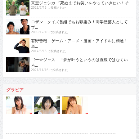
真空ジェシカ 『死ぬまでお笑いをやっていきたい！そ...
2022/7/16 に投稿された
ロザン クイズ番組でもお馴染み！高学歴芸人として
ブ...
2009/12/16 に投稿された
有野晋哉 ゲーム・アニメ・漫画・アイドルに精通！
単...
2017/5/16 に投稿された
ゴー☆ジャス 『夢が叶うというのは直線ではなくい
ろ...
2021/11/16 に投稿された
グラビア