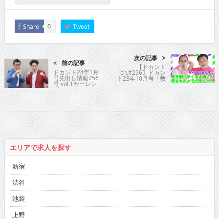
Share
Tweet
0
次の記事
前の記事
【ドカント
ドカント24年1月
ch.#296】ドカン
号先出し情報256
ト23年10月号「教
号 vol.1ヤーレン
えてパイセン！直
ズ
撃インタビュー!!」
ちゃんぴおんずさ
んの動画第4弾！
【ちゃんぴおんず
さん4/4
エリアで求人を探す
新宿
渋谷
池袋
上野