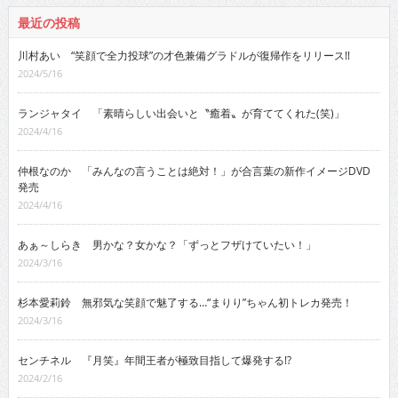
最近の投稿
川村あい “笑顔で全力投球”の才色兼備グラドルが復帰作をリリース!!
2024/5/16
ランジャタイ 「素晴らしい出会いと〝癒着〟が育ててくれた(笑)」
2024/4/16
仲根なのか 「みんなの言うことは絶対！」が合言葉の新作イメージDVD
発売
2024/4/16
あぁ～しらき 男かな？女かな？「ずっとフザけていたい！」
2024/3/16
杉本愛莉鈴 無邪気な笑顔で魅了する…“まりり”ちゃん初トレカ発売！
2024/3/16
センチネル 『月笑』年間王者が極致目指して爆発する!?
2024/2/16