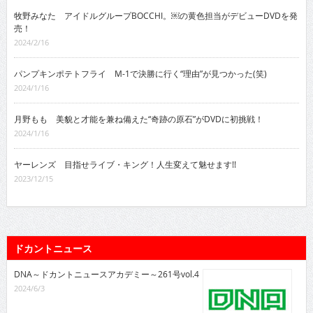
牧野みなた アイドルグループBOCCHI。￼の黄色担当がデビューDVDを発
売！
2024/2/16
パンプキンポテトフライ M-1で決勝に行く“理由”が見つかった(笑)
2024/1/16
月野もも 美貌と才能を兼ね備えた“奇跡の原石”がDVDに初挑戦！
2024/1/16
ヤーレンズ 目指せライブ・キング！人生変えて魅せます!!
2023/12/15
ドカントニュース
DNA～ドカントニュースアカデミー～261号vol.4
2024/6/3