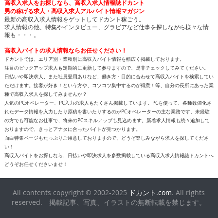
高収入求人をお探しなら、高収入求人情報誌ドカント
男の稼げる求人・高収入求人アルバイト情報マガジン
最新の高収入求人情報をゲットしてドカント稼ごう。
求人情報の他、特集やインタビュー、グラビアなど仕事を探しながら様々な情
報も・・・。
高収入バイトの求人情報ならお任せください！
ドカントでは、エリア別・業種別に高収入バイト情報を幅広く掲載しております。
注目のピックアップ求人も定期的に更新して参りますので、是非チェックしてみてください。
日払いや即決求人、また社員登用ありなど、働き方・目的に合わせて高収入バイトを検索してい
ただけます。接客が好き！という方や、コツコツ集中するのが得意！等、自分の長所にあった業
種で高収入求人を探してみませんか？
人気のPCオペレーター、PC入力の求人もたくさん掲載しています。PCを使って、各種数値化さ
れたデータ情報を入力したり原稿を書いたりするのがPCオペレーターの主な業務です。未経験
の方でも可能なお仕事で、将来のPCスキルアップも見込めます。新着求人情報も続々追加して
おりますので、きっとアナタに合ったバイトが見つかります。
面白特集ページもたっぷりご用意しておりますので、どうぞ楽しみながら求人を探してくださ
い！
高収入バイトをお探しなら、日払いや即決求人を多数掲載している高収入求人情報誌ドカントへ
どうぞお任せくださいませ！
All contents copyright © 2002-2025
ドカント.com
. All rights
reserved. 掲載記事、写真、イラストの無断転載を禁じます。