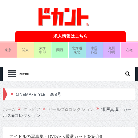
求人情報はこちら
東海
北海道
中国
九州
東京
関東
関西
在宅
中部
東北
四国
沖縄
Menu
CINEMA×STYLE 293号
CINEMA×STYLE 292号
ホーム
グラビア
ガールズ@コレクション
瀬戸真凜 ガー
ルズ@コレクション
CINEMA×STYLE 291号
CINEMA×STYLE 290号
アイドルの写真集・DVDから厳選カットを紹介!!