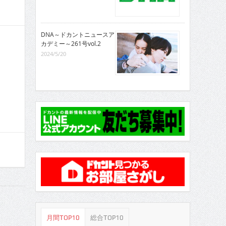
DNA～ドカントニュースア
カデミー～261号vol.2
2024/5/20
月間TOP10
総合TOP10