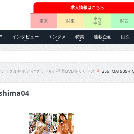
求人情報はこちら
東海
東京
関東
関西
中部
ア
インタビュー
エンタメ
特集
連載企画
目次
“ミラクル神ボディ”グラドルが卒業DVDをリリース
256_MATSUSHI
shima04