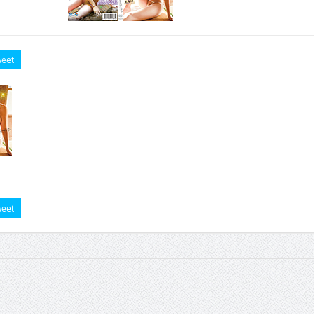
eet
eet