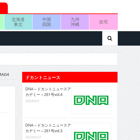
北海道
中国
九州
在宅
東北
四国
沖縄
MA04
ドカントニュース
DNA～ドカントニュースア
カデミー～261号vol.4
2024/6/3
DNA～ドカントニュースア
カデミー～261号vol.3
2024/5/27