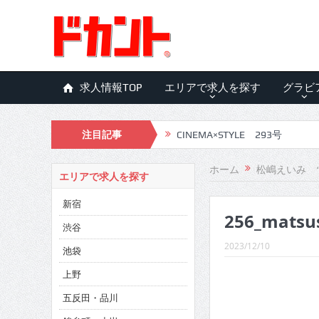
求人情報TOP
エリアで求人を探す
グラビ
注目記事
CINEMA×STYLE 293号
CINEMA×STYLE 292号
ホーム
松嶋えいみ 
エリアで求人を探す
CINEMA×STYLE 291号
新宿
256_matsu
CINEMA×STYLE 290号
渋谷
CINEMA×STYLE 289号
2023/12/10
池袋
CINEMA×STYLE 288号
上野
五反田・品川
CINEMA×STYLE 287号