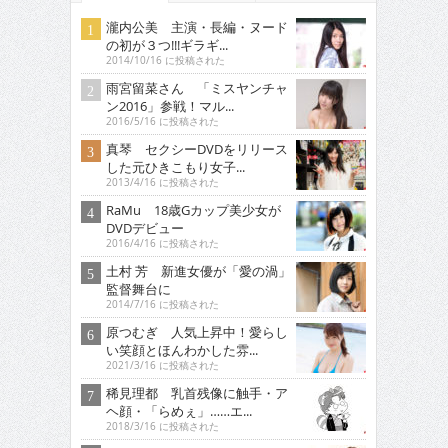
瀧内公美 主演・長編・ヌード
の初が３つ!!!ギラギ...
2014/10/16 に投稿された
雨宮留菜さん 「ミスヤンチャ
ン2016」参戦！マル...
2016/5/16 に投稿された
真琴 セクシーDVDをリリース
した元ひきこもり女子...
2013/4/16 に投稿された
RaMu 18歳Gカップ美少女が
DVDデビュー
2016/4/16 に投稿された
土村 芳 新進女優が「愛の渦」
監督舞台に
2014/7/16 に投稿された
原つむぎ 人気上昇中！愛らし
い笑顔とほんわかした雰...
2021/3/16 に投稿された
稀見理都 乳首残像に触手・ア
ヘ顔・「らめぇ」……エ...
2018/3/16 に投稿された