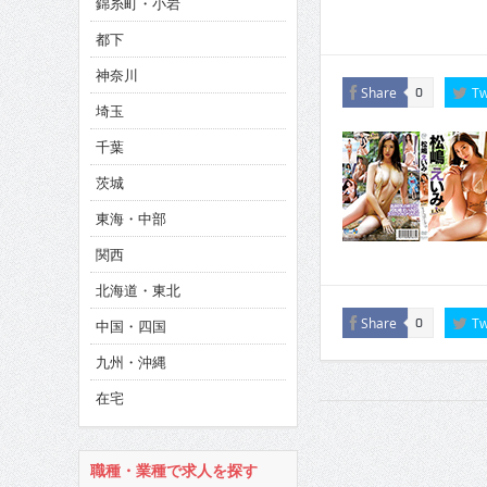
錦糸町・小岩
CINEMA×STYLE 286号
都下
CINEMA×STYLE 285号
神奈川
CINEMA×STYLE 294号
Share
Tw
0
埼玉
千葉
茨城
東海・中部
関西
北海道・東北
Share
Tw
0
中国・四国
九州・沖縄
在宅
職種・業種で求人を探す