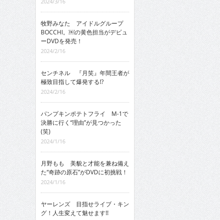
2024/3/16
牧野みなた アイドルグループ
BOCCHI。￼の黄色担当がデビュ
ーDVDを発売！
2024/2/16
センチネル 『月笑』年間王者が
極致目指して爆発する!?
2024/2/16
パンプキンポテトフライ M-1で
決勝に行く“理由”が見つかった
(笑)
2024/1/16
月野もも 美貌と才能を兼ね備え
た“奇跡の原石”がDVDに初挑戦！
2024/1/16
ヤーレンズ 目指せライブ・キン
グ！人生変えて魅せます!!