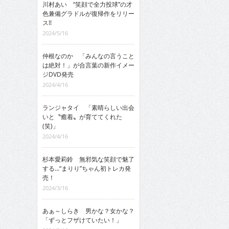
川村あい “笑顔で全力投球”の才
色兼備グラドルが復帰作をリリー
ス!!
2024/5/16
仲根なのか 「みんなの言うこと
は絶対！」が合言葉の新作イメー
ジDVD発売
2024/4/16
ランジャタイ 「素晴らしい出会
いと〝癒着〟が育ててくれた
(笑)」
2024/4/16
杉本愛莉鈴 無邪気な笑顔で魅了
する…“まりり”ちゃん初トレカ発
売！
2024/3/16
あぁ～しらき 男かな？女かな？
「ずっとフザけていたい！」