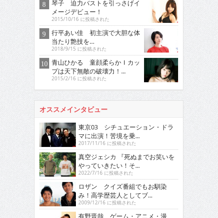
琴子 迫力バストを引っさげイ
メージデビュー！
2015/10/16 に投稿された
行平あい佳 初主演で大胆な体
当たり艶技を…
2018/9/15 に投稿された
青山ひかる 童顔柔らかＩカッ
プは天下無敵の破壊力！...
2015/2/16 に投稿された
オススメインタビュー
東京03 シチュエーション・ドラ
マに出演！苦境を乗...
2017/11/16 に投稿された
真空ジェシカ 『死ぬまでお笑いを
やっていきたい！そ...
2022/7/16 に投稿された
ロザン クイズ番組でもお馴染
み！高学歴芸人としてブ...
2009/12/16 に投稿された
有野晋哉 ゲーム・アニメ・漫