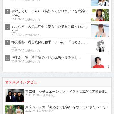
倉沢しえり ふんわり笑顔＆くびれボディを武器に
グラ...
2021/2/16 に投稿された
原つむぎ 人気上昇中！愛らしい笑顔とほんわかし
た雰...
2021/3/16 に投稿された
稀見理都 乳首残像に触手・アヘ顔・「らめぇ」……
エ...
2018/3/16 に投稿された
行平あい佳 初主演で大胆な体当たり艶技を…
2018/9/15 に投稿された
オススメインタビュー
東京03 シチュエーション・ドラマに出演！苦境を乗...
2017/11/16 に投稿された
真空ジェシカ 『死ぬまでお笑いをやっていきたい！そ...
2022/7/16 に投稿された