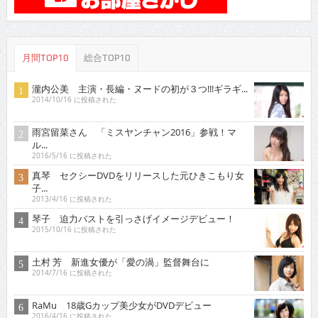
月間TOP10
総合TOP10
瀧内公美 主演・長編・ヌードの初が３つ!!!ギラギ...
2014/10/16 に投稿された
雨宮留菜さん 「ミスヤンチャン2016」参戦！マ
ル...
2016/5/16 に投稿された
真琴 セクシーDVDをリリースした元ひきこもり女
子...
2013/4/16 に投稿された
琴子 迫力バストを引っさげイメージデビュー！
2015/10/16 に投稿された
土村 芳 新進女優が「愛の渦」監督舞台に
2014/7/16 に投稿された
RaMu 18歳Gカップ美少女がDVDデビュー
2016/4/16 に投稿された