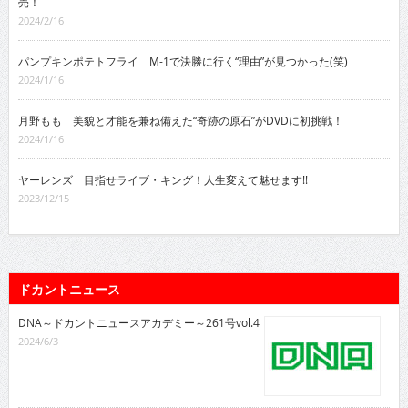
売！
2024/2/16
パンプキンポテトフライ M-1で決勝に行く“理由”が見つかった(笑)
2024/1/16
月野もも 美貌と才能を兼ね備えた“奇跡の原石”がDVDに初挑戦！
2024/1/16
ヤーレンズ 目指せライブ・キング！人生変えて魅せます!!
2023/12/15
ドカントニュース
DNA～ドカントニュースアカデミー～261号vol.4
2024/6/3