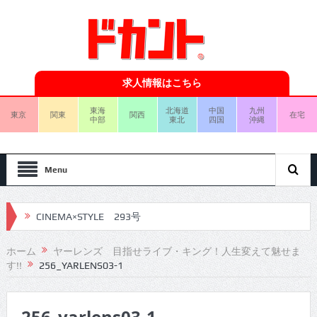
求人情報はこちら
東海
北海道
中国
九州
東京
関東
関西
在宅
中部
東北
四国
沖縄
Menu
CINEMA×STYLE 293号
CINEMA×STYLE 292号
ホーム
ヤーレンズ 目指せライブ・キング！人生変えて魅せま
す!!
256_YARLENS03-1
CINEMA×STYLE 291号
CINEMA×STYLE 290号