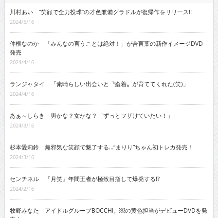
川村あい “笑顔で全力投球”の才色兼備グラドルが復帰作をリリース!!
2024/5/16
仲根なのか 「みんなの言うことは絶対！」が合言葉の新作イメージDVD
発売
2024/4/16
ランジャタイ 「素晴らしい出会いと〝癒着〟が育ててくれた(笑)」
2024/4/16
あぁ～しらき 男かな？女かな？「ずっとフザけていたい！」
2024/3/16
杉本愛莉鈴 無邪気な笑顔で魅了する…“まりり”ちゃん初トレカ発売！
2024/3/16
センチネル 『月笑』年間王者が極致目指して爆発する!?
2024/2/16
牧野みなた アイドルグループBOCCHI。￼の黄色担当がデビューDVDを発