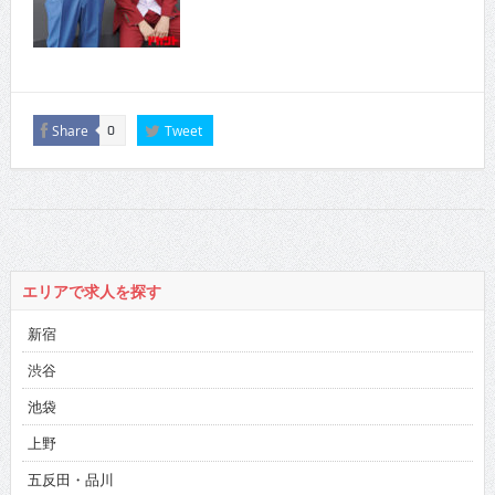
Share
Tweet
0
エリアで求人を探す
新宿
渋谷
池袋
上野
五反田・品川