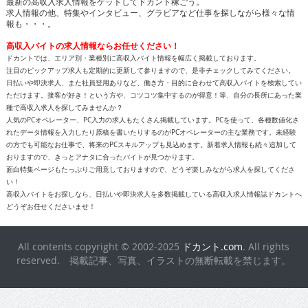
最新の高収入求人情報をゲットしてドカント稼ごう。
求人情報の他、特集やインタビュー、グラビアなど仕事を探しながら様々な情
報も・・・。
高収入バイトの求人情報ならお任せください！
ドカントでは、エリア別・業種別に高収入バイト情報を幅広く掲載しております。
注目のピックアップ求人も定期的に更新して参りますので、是非チェックしてみてください。
日払いや即決求人、また社員登用ありなど、働き方・目的に合わせて高収入バイトを検索してい
ただけます。接客が好き！という方や、コツコツ集中するのが得意！等、自分の長所にあった業
種で高収入求人を探してみませんか？
人気のPCオペレーター、PC入力の求人もたくさん掲載しています。PCを使って、各種数値化さ
れたデータ情報を入力したり原稿を書いたりするのがPCオペレーターの主な業務です。未経験
の方でも可能なお仕事で、将来のPCスキルアップも見込めます。新着求人情報も続々追加して
おりますので、きっとアナタに合ったバイトが見つかります。
面白特集ページもたっぷりご用意しておりますので、どうぞ楽しみながら求人を探してくださ
い！
高収入バイトをお探しなら、日払いや即決求人を多数掲載している高収入求人情報誌ドカントへ
どうぞお任せくださいませ！
All contents copyright © 2002-2025
ドカント.com
. All rights
reserved. 掲載記事、写真、イラストの無断転載を禁じます。