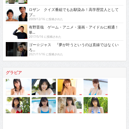
ロザン クイズ番組でもお馴染み！高学歴芸人として
ブ...
2009/12/16 に投稿された
有野晋哉 ゲーム・アニメ・漫画・アイドルに精通！
単...
2017/5/16 に投稿された
ゴー☆ジャス 『夢が叶うというのは直線ではなくい
ろ...
2021/11/16 に投稿された
グラビア