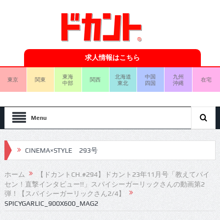
求人情報はこちら
東海
北海道
中国
九州
東京
関東
関西
在宅
中部
東北
四国
沖縄
Menu
CINEMA×STYLE 293号
CINEMA×STYLE 292号
ホーム
【ドカントCH.#294】ドカント23年11月号「教えてパイ
セン！直撃インタビュー!!」スパイシーガーリックさんの動画第2
CINEMA×STYLE 291号
弾！【スパイシーガーリックさん2/4】
SPICYGARLIC_900X600_MAG2
CINEMA×STYLE 290号