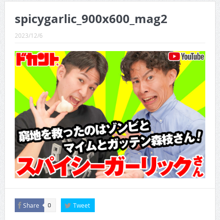
CINEMA×STYLE 289号
spicygarlic_900x600_mag2
CINEMA×STYLE 288号
2023/12/6
CINEMA×STYLE 287号
CINEMA×STYLE 286号
CINEMA×STYLE 285号
CINEMA×STYLE 294号
Share
Tweet
0