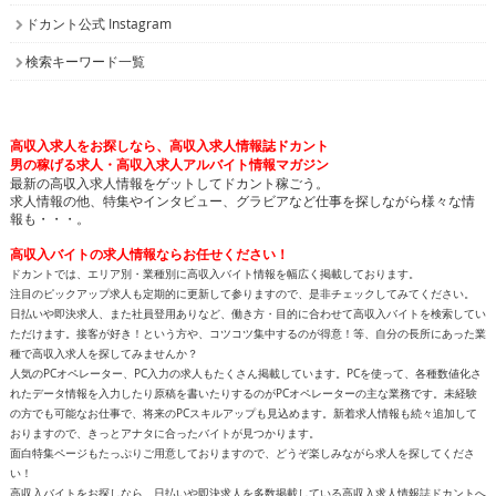
ドカント公式 Instagram
検索キーワード一覧
高収入求人をお探しなら、高収入求人情報誌ドカント
男の稼げる求人・高収入求人アルバイト情報マガジン
最新の高収入求人情報をゲットしてドカント稼ごう。
求人情報の他、特集やインタビュー、グラビアなど仕事を探しながら様々な情
報も・・・。
高収入バイトの求人情報ならお任せください！
ドカントでは、エリア別・業種別に高収入バイト情報を幅広く掲載しております。
注目のピックアップ求人も定期的に更新して参りますので、是非チェックしてみてください。
日払いや即決求人、また社員登用ありなど、働き方・目的に合わせて高収入バイトを検索してい
ただけます。接客が好き！という方や、コツコツ集中するのが得意！等、自分の長所にあった業
種で高収入求人を探してみませんか？
人気のPCオペレーター、PC入力の求人もたくさん掲載しています。PCを使って、各種数値化さ
れたデータ情報を入力したり原稿を書いたりするのがPCオペレーターの主な業務です。未経験
の方でも可能なお仕事で、将来のPCスキルアップも見込めます。新着求人情報も続々追加して
おりますので、きっとアナタに合ったバイトが見つかります。
面白特集ページもたっぷりご用意しておりますので、どうぞ楽しみながら求人を探してくださ
い！
高収入バイトをお探しなら、日払いや即決求人を多数掲載している高収入求人情報誌ドカントへ