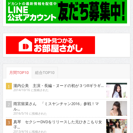
月間TOP10
総合TOP10
瀧内公美 主演・長編・ヌードの初が３つ!!!ギラギ...
2014/10/16 に投稿された
雨宮留菜さん 「ミスヤンチャン2016」参戦！マ
ル...
2016/5/16 に投稿された
真琴 セクシーDVDをリリースした元ひきこもり女
子...
2013/4/16 に投稿された