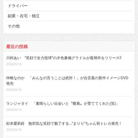
ドライバー
副業・在宅・独立
その他
最近の投稿
川村あい “笑顔で全力投球”の才色兼備グラドルが復帰作をリリース!!
2024/5/16
仲根なのか 「みんなの言うことは絶対！」が合言葉の新作イメージDVD
発売
2024/4/16
ランジャタイ 「素晴らしい出会いと〝癒着〟が育ててくれた(笑)」
2024/4/16
杉本愛莉鈴 無邪気な笑顔で魅了する…“まりり”ちゃん初トレカ発売！
2024/3/16