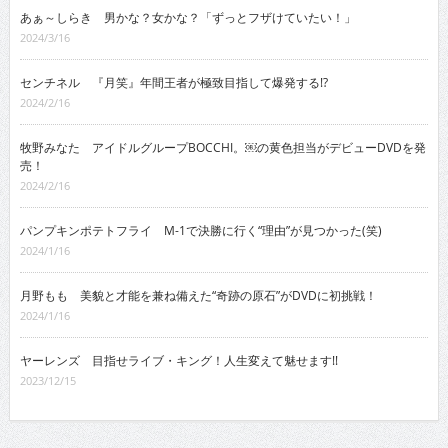
あぁ～しらき 男かな？女かな？「ずっとフザけていたい！」
2024/3/16
センチネル 『月笑』年間王者が極致目指して爆発する!?
2024/2/16
牧野みなた アイドルグループBOCCHI。￼の黄色担当がデビューDVDを発
売！
2024/2/16
パンプキンポテトフライ M-1で決勝に行く“理由”が見つかった(笑)
2024/1/16
月野もも 美貌と才能を兼ね備えた“奇跡の原石”がDVDに初挑戦！
2024/1/16
ヤーレンズ 目指せライブ・キング！人生変えて魅せます!!
2023/12/15