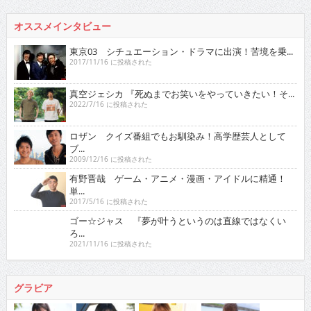
オススメインタビュー
東京03 シチュエーション・ドラマに出演！苦境を乗...
2017/11/16 に投稿された
真空ジェシカ 『死ぬまでお笑いをやっていきたい！そ...
2022/7/16 に投稿された
ロザン クイズ番組でもお馴染み！高学歴芸人として
ブ...
2009/12/16 に投稿された
有野晋哉 ゲーム・アニメ・漫画・アイドルに精通！
単...
2017/5/16 に投稿された
ゴー☆ジャス 『夢が叶うというのは直線ではなくい
ろ...
2021/11/16 に投稿された
グラビア