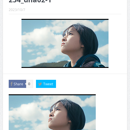
CINEMA×STYLE 289号
2023/10/7
CINEMA×STYLE 288号
CINEMA×STYLE 287号
CINEMA×STYLE 286号
CINEMA×STYLE 285号
CINEMA×STYLE 294号
Share
Tweet
0