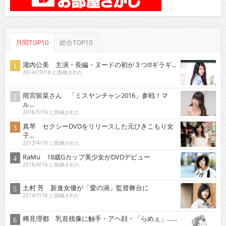
月間TOP10
総合TOP10
瀧内公美 主演・長編・ヌードの初が３つ!!!ギラギ...
2014/10/16 に投稿された
雨宮留菜さん 「ミスヤンチャン2016」参戦！マ
ル...
2016/5/16 に投稿された
真琴 セクシーDVDをリリースした元ひきこもり女
子...
2013/4/16 に投稿された
RaMu 18歳Gカップ美少女がDVDデビュー
2016/4/16 に投稿された
土村 芳 新進女優が「愛の渦」監督舞台に
2014/7/16 に投稿された
稀見理都 乳首残像に触手・アヘ顔・「らめぇ」……