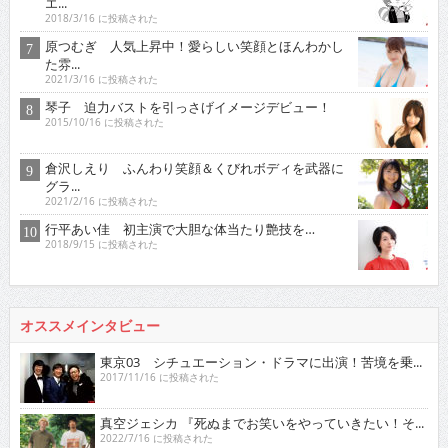
エ...
2018/3/16 に投稿された
原つむぎ 人気上昇中！愛らしい笑顔とほんわかし
た雰...
2021/3/16 に投稿された
琴子 迫力バストを引っさげイメージデビュー！
2015/10/16 に投稿された
倉沢しえり ふんわり笑顔＆くびれボディを武器に
グラ...
2021/2/16 に投稿された
行平あい佳 初主演で大胆な体当たり艶技を…
2018/9/15 に投稿された
オススメインタビュー
東京03 シチュエーション・ドラマに出演！苦境を乗...
2017/11/16 に投稿された
真空ジェシカ 『死ぬまでお笑いをやっていきたい！そ...
2022/7/16 に投稿された