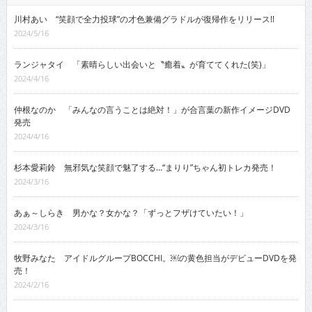
川村あい “笑顔で全力投球”の才色兼備グラドルが復帰作をリリース!!
2024/5/16
ランジャタイ 「素晴らしい出会いと〝癒着〟が育ててくれた(笑)」
2024/4/16
仲根なのか 「みんなの言うことは絶対！」が合言葉の新作イメージDVD
発売
2024/4/16
杉本愛莉鈴 無邪気な笑顔で魅了する…“まりり”ちゃん初トレカ発売！
2024/3/16
あぁ～しらき 男かな？女かな？「ずっとフザけていたい！」
2024/3/16
牧野みなた アイドルグループBOCCHI。￼の黄色担当がデビューDVDを発
売！
2024/2/16