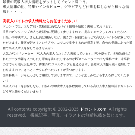
最新の高収入求人情報をゲットしてドカント稼ごう。
求人情報の他、特集やインタビュー、グラビアなど仕事を探しながら様々な情
報も・・・。
高収入バイトの求人情報ならお任せください！
ドカントでは、エリア別・業種別に高収入バイト情報を幅広く掲載しております。
注目のピックアップ求人も定期的に更新して参りますので、是非チェックしてみてください。
日払いや即決求人、また社員登用ありなど、働き方・目的に合わせて高収入バイトを検索してい
ただけます。接客が好き！という方や、コツコツ集中するのが得意！等、自分の長所にあった業
種で高収入求人を探してみませんか？
人気のPCオペレーター、PC入力の求人もたくさん掲載しています。PCを使って、各種数値化さ
れたデータ情報を入力したり原稿を書いたりするのがPCオペレーターの主な業務です。未経験
の方でも可能なお仕事で、将来のPCスキルアップも見込めます。新着求人情報も続々追加して
おりますので、きっとアナタに合ったバイトが見つかります。
面白特集ページもたっぷりご用意しておりますので、どうぞ楽しみながら求人を探してくださ
い！
高収入バイトをお探しなら、日払いや即決求人を多数掲載している高収入求人情報誌ドカントへ
どうぞお任せくださいませ！
All contents copyright © 2002-2025
ドカント.com
. All rights
reserved. 掲載記事、写真、イラストの無断転載を禁じます。