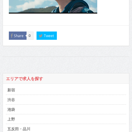
Share
Tweet
0
エリアで求人を探す
新宿
渋谷
池袋
上野
五反田・品川