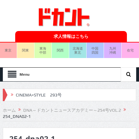
求人情報はこちら
東海
北海道
中国
九州
東京
関東
関西
在宅
中部
東北
四国
沖縄
Menu
CINEMA×STYLE 293号
CINEMA×STYLE 292号
ホーム
DNA～ドカントニュースアカデミー～254号VOL.2
254_DNA02-1
CINEMA×STYLE 291号
CINEMA×STYLE 290号
254_dna02-1