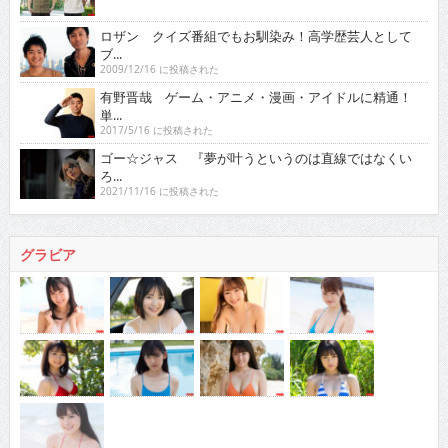
ロザン クイズ番組でもお馴染み！高学歴芸人として
ブ...
2009/12/16 に投稿された
有野晋哉 ゲーム・アニメ・漫画・アイドルに精通！
単...
2017/5/16 に投稿された
ゴー☆ジャス 『夢が叶うというのは直線ではなくい
ろ...
2021/11/16 に投稿された
グラビア