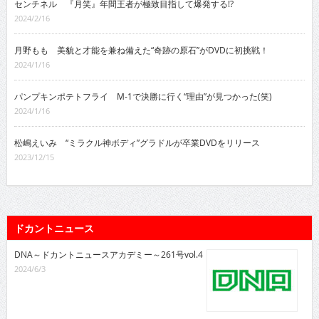
センチネル 『月笑』年間王者が極致目指して爆発する!?
2024/2/16
月野もも 美貌と才能を兼ね備えた“奇跡の原石”がDVDに初挑戦！
2024/1/16
パンプキンポテトフライ M-1で決勝に行く“理由”が見つかった(笑)
2024/1/16
松嶋えいみ “ミラクル神ボディ”グラドルが卒業DVDをリリース
2023/12/15
ドカントニュース
DNA～ドカントニュースアカデミー～261号vol.4
2024/6/3