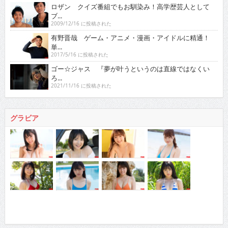
ロザン クイズ番組でもお馴染み！高学歴芸人として
ブ...
2009/12/16 に投稿された
有野晋哉 ゲーム・アニメ・漫画・アイドルに精通！
単...
2017/5/16 に投稿された
ゴー☆ジャス 『夢が叶うというのは直線ではなくい
ろ...
2021/11/16 に投稿された
グラビア