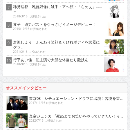
稀見理都 乳首残像に触手・アヘ顔・「らめぇ」……
エ...
2018/3/16 に投稿された
琴子 迫力バストを引っさげイメージデビュー！
2015/10/16 に投稿された
倉沢しえり ふんわり笑顔＆くびれボディを武器に
グラ...
2021/2/16 に投稿された
行平あい佳 初主演で大胆な体当たり艶技を…
2018/9/15 に投稿された
オススメインタビュー
東京03 シチュエーション・ドラマに出演！苦境を乗...
2017/11/16 に投稿された
真空ジェシカ 『死ぬまでお笑いをやっていきたい！そ...
2022/7/16 に投稿された