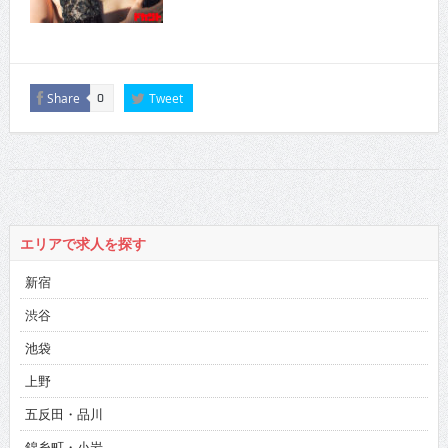
Share
Tweet
0
エリアで求人を探す
新宿
渋谷
池袋
上野
五反田・品川
錦糸町・小岩