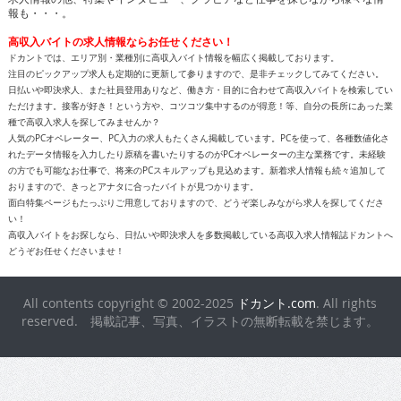
報も・・・。
高収入バイトの求人情報ならお任せください！
ドカントでは、エリア別・業種別に高収入バイト情報を幅広く掲載しております。
注目のピックアップ求人も定期的に更新して参りますので、是非チェックしてみてください。
日払いや即決求人、また社員登用ありなど、働き方・目的に合わせて高収入バイトを検索してい
ただけます。接客が好き！という方や、コツコツ集中するのが得意！等、自分の長所にあった業
種で高収入求人を探してみませんか？
人気のPCオペレーター、PC入力の求人もたくさん掲載しています。PCを使って、各種数値化さ
れたデータ情報を入力したり原稿を書いたりするのがPCオペレーターの主な業務です。未経験
の方でも可能なお仕事で、将来のPCスキルアップも見込めます。新着求人情報も続々追加して
おりますので、きっとアナタに合ったバイトが見つかります。
面白特集ページもたっぷりご用意しておりますので、どうぞ楽しみながら求人を探してくださ
い！
高収入バイトをお探しなら、日払いや即決求人を多数掲載している高収入求人情報誌ドカントへ
どうぞお任せくださいませ！
All contents copyright © 2002-2025
ドカント.com
. All rights
reserved. 掲載記事、写真、イラストの無断転載を禁じます。