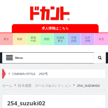
求人情報はこちら
東海
北海道
中国
九州
東京
関東
関西
在宅
中部
東北
四国
沖縄
Menu
CINEMA×STYLE 293号
CINEMA×STYLE 292号
ホーム
鈴木優愛 ガールズ@コレクション
254_SUZUKI02
CINEMA×STYLE 291号
254_suzuki02
CINEMA×STYLE 290号