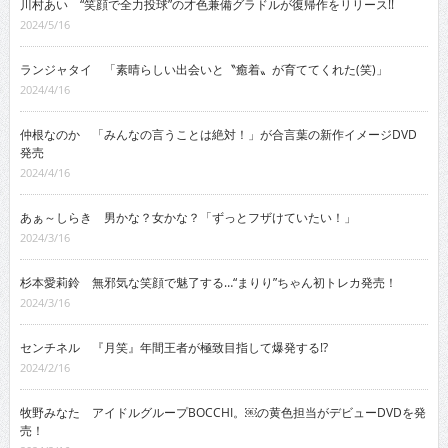
川村あい “笑顔で全力投球”の才色兼備グラドルが復帰作をリリース!!
2024/5/16
ランジャタイ 「素晴らしい出会いと〝癒着〟が育ててくれた(笑)」
2024/4/16
仲根なのか 「みんなの言うことは絶対！」が合言葉の新作イメージDVD
発売
2024/4/16
あぁ～しらき 男かな？女かな？「ずっとフザけていたい！」
2024/3/16
杉本愛莉鈴 無邪気な笑顔で魅了する…“まりり”ちゃん初トレカ発売！
2024/3/16
センチネル 『月笑』年間王者が極致目指して爆発する!?
2024/2/16
牧野みなた アイドルグループBOCCHI。￼の黄色担当がデビューDVDを発
売！