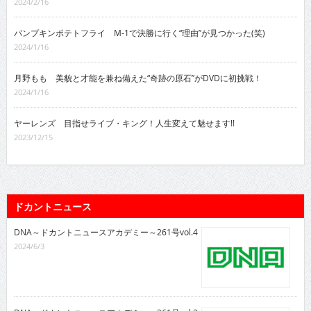
2024/2/16
パンプキンポテトフライ M-1で決勝に行く“理由”が見つかった(笑)
2024/1/16
月野もも 美貌と才能を兼ね備えた“奇跡の原石”がDVDに初挑戦！
2024/1/16
ヤーレンズ 目指せライブ・キング！人生変えて魅せます!!
2023/12/15
ドカントニュース
DNA～ドカントニュースアカデミー～261号vol.4
2024/6/3