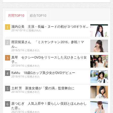
月間TOP10
総合TOP10
瀧内公美 主演・長編・ヌードの初が３つ!!!ギラギ...
2014/10/16 に投稿された
雨宮留菜さん 「ミスヤンチャン2016」参戦！マ
ル...
2016/5/16 に投稿された
真琴 セクシーDVDをリリースした元ひきこもり女
子...
2013/4/16 に投稿された
RaMu 18歳Gカップ美少女がDVDデビュー
2016/4/16 に投稿された
土村 芳 新進女優が「愛の渦」監督舞台に
2014/7/16 に投稿された
原つむぎ 人気上昇中！愛らしい笑顔とほんわかし
た雰...
2021/3/16 に投稿された