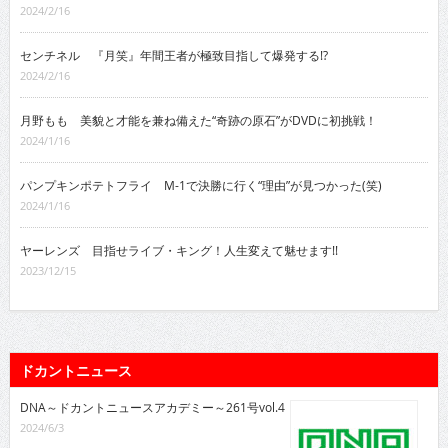
2024/2/16
センチネル 『月笑』年間王者が極致目指して爆発する!?
2024/2/16
月野もも 美貌と才能を兼ね備えた“奇跡の原石”がDVDに初挑戦！
2024/1/16
パンプキンポテトフライ M-1で決勝に行く“理由”が見つかった(笑)
2024/1/16
ヤーレンズ 目指せライブ・キング！人生変えて魅せます!!
2023/12/15
ドカントニュース
DNA～ドカントニュースアカデミー～261号vol.4
2024/6/3