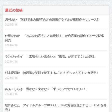
最近の投稿
川村あい “笑顔で全力投球”の才色兼備グラドルが復帰作をリリース!!
2024/5/16
仲根なのか 「みんなの言うことは絶対！」が合言葉の新作イメージDVD
発売
2024/4/16
ランジャタイ 「素晴らしい出会いと〝癒着〟が育ててくれた(笑)」
2024/4/16
杉本愛莉鈴 無邪気な笑顔で魅了する…“まりり”ちゃん初トレカ発売！
2024/3/16
あぁ～しらき 男かな？女かな？「ずっとフザけていたい！」
2024/3/16
牧野みなた アイドルグループBOCCHI。￼の黄色担当がデビューDVDを発
売！