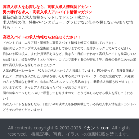
高収入求人をお探しなら、高収入求人情報誌ドカント
男の稼げる求人・高収入求人アルバイト情報マガジン
最新の高収入求人情報をゲットしてドカント稼ごう。
求人情報の他、特集やインタビュー、グラビアなど仕事を探しながら様々な情
報も・・・。
高収入バイトの求人情報ならお任せください！
ドカントでは、エリア別・業種別に高収入バイト情報を幅広く掲載しております。
注目のピックアップ求人も定期的に更新して参りますので、是非チェックしてみてください。
日払いや即決求人、また社員登用ありなど、働き方・目的に合わせて高収入バイトを検索してい
ただけます。接客が好き！という方や、コツコツ集中するのが得意！等、自分の長所にあった業
種で高収入求人を探してみませんか？
人気のPCオペレーター、PC入力の求人もたくさん掲載しています。PCを使って、各種数値化さ
れたデータ情報を入力したり原稿を書いたりするのがPCオペレーターの主な業務です。未経験
の方でも可能なお仕事で、将来のPCスキルアップも見込めます。新着求人情報も続々追加して
おりますので、きっとアナタに合ったバイトが見つかります。
面白特集ページもたっぷりご用意しておりますので、どうぞ楽しみながら求人を探してくださ
い！
高収入バイトをお探しなら、日払いや即決求人を多数掲載している高収入求人情報誌ドカントへ
どうぞお任せくださいませ！
All contents copyright © 2002-2025
ドカント.com
. All rights
reserved. 掲載記事、写真、イラストの無断転載を禁じます。