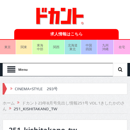
求人情報はこちら
東海
北海道
中国
九州
東京
関東
関西
在宅
中部
東北
四国
沖縄
Menu
CINEMA×STYLE 293号
CINEMA×STYLE 292号
ホーム
ドカント23年8月号先出し情報251号 VOL.1きしたかのさ
ん
251_KISHITAKANO_TW
CINEMA×STYLE 291号
CINEMA×STYLE 290号