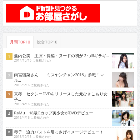
月間TOP10
総合TOP10
瀧内公美 主演・長編・ヌードの初が３つ!!!ギラギ...
2014/10/16 に投稿された
雨宮留菜さん 「ミスヤンチャン2016」参戦！マ
ル...
2016/5/16 に投稿された
真琴 セクシーDVDをリリースした元ひきこもり女
子...
2013/4/16 に投稿された
RaMu 18歳Gカップ美少女がDVDデビュー
2016/4/16 に投稿された
琴子 迫力バストを引っさげイメージデビュー！
2015/10/16 に投稿された