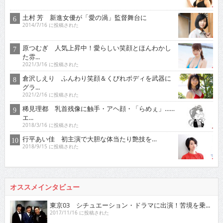
土村 芳 新進女優が「愛の渦」監督舞台に
2014/7/16 に投稿された
原つむぎ 人気上昇中！愛らしい笑顔とほんわかし
た雰...
2021/3/16 に投稿された
倉沢しえり ふんわり笑顔＆くびれボディを武器に
グラ...
2021/2/16 に投稿された
稀見理都 乳首残像に触手・アヘ顔・「らめぇ」……
エ...
2018/3/16 に投稿された
行平あい佳 初主演で大胆な体当たり艶技を…
2018/9/15 に投稿された
オススメインタビュー
東京03 シチュエーション・ドラマに出演！苦境を乗...
2017/11/16 に投稿された