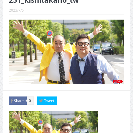
251_kishitakano_tw
CINEMA×STYLE 289号
2023/7/6
CINEMA×STYLE 288号
CINEMA×STYLE 287号
CINEMA×STYLE 286号
CINEMA×STYLE 285号
CINEMA×STYLE 294号
Share
Tweet
0