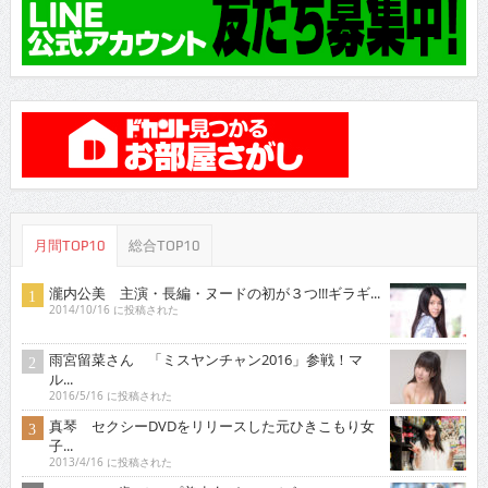
月間TOP10
総合TOP10
瀧内公美 主演・長編・ヌードの初が３つ!!!ギラギ...
2014/10/16 に投稿された
雨宮留菜さん 「ミスヤンチャン2016」参戦！マ
ル...
2016/5/16 に投稿された
真琴 セクシーDVDをリリースした元ひきこもり女
子...
2013/4/16 に投稿された