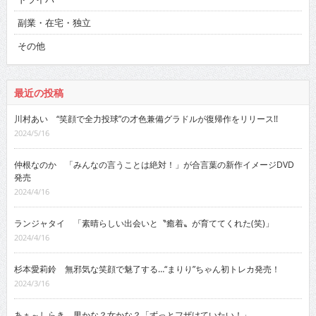
副業・在宅・独立
その他
最近の投稿
川村あい “笑顔で全力投球”の才色兼備グラドルが復帰作をリリース!!
2024/5/16
仲根なのか 「みんなの言うことは絶対！」が合言葉の新作イメージDVD
発売
2024/4/16
ランジャタイ 「素晴らしい出会いと〝癒着〟が育ててくれた(笑)」
2024/4/16
杉本愛莉鈴 無邪気な笑顔で魅了する…“まりり”ちゃん初トレカ発売！
2024/3/16
あぁ～しらき 男かな？女かな？「ずっとフザけていたい！」