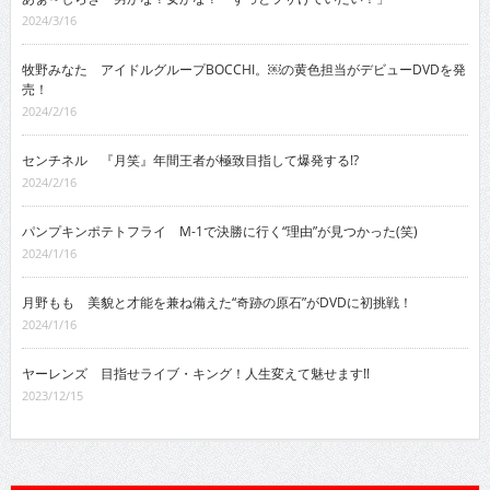
2024/3/16
牧野みなた アイドルグループBOCCHI。￼の黄色担当がデビューDVDを発
売！
2024/2/16
センチネル 『月笑』年間王者が極致目指して爆発する!?
2024/2/16
パンプキンポテトフライ M-1で決勝に行く“理由”が見つかった(笑)
2024/1/16
月野もも 美貌と才能を兼ね備えた“奇跡の原石”がDVDに初挑戦！
2024/1/16
ヤーレンズ 目指せライブ・キング！人生変えて魅せます!!
2023/12/15