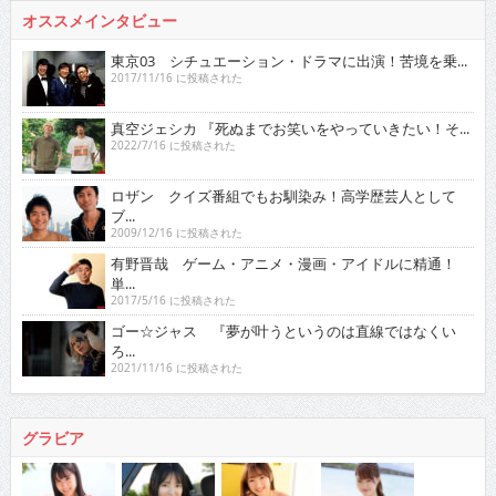
オススメインタビュー
東京03 シチュエーション・ドラマに出演！苦境を乗...
2017/11/16 に投稿された
真空ジェシカ 『死ぬまでお笑いをやっていきたい！そ...
2022/7/16 に投稿された
ロザン クイズ番組でもお馴染み！高学歴芸人として
ブ...
2009/12/16 に投稿された
有野晋哉 ゲーム・アニメ・漫画・アイドルに精通！
単...
2017/5/16 に投稿された
ゴー☆ジャス 『夢が叶うというのは直線ではなくい
ろ...
2021/11/16 に投稿された
グラビア