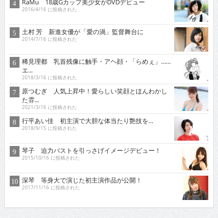
RaMu 18歳Gカップ美少女がDVDデビュー
2016/4/16 に投稿された
土村 芳 新進女優が「愛の渦」監督舞台に
2014/7/16 に投稿された
稀見理都 乳首残像に触手・アヘ顔・「らめぇ」……
エ...
2018/3/16 に投稿された
原つむぎ 人気上昇中！愛らしい笑顔とほんわかし
た雰...
2021/3/16 に投稿された
行平あい佳 初主演で大胆な体当たり艶技を…
2018/9/15 に投稿された
琴子 迫力バストを引っさげイメージデビュー！
2015/10/16 に投稿された
深琴 等身大で演じた初主演作品が公開！
2017/11/16 に投稿された