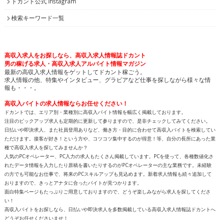
ドカント公式 Instagram
検索キーワード一覧
高収入求人をお探しなら、高収入求人情報誌ドカント
男の稼げる求人・高収入求人アルバイト情報マガジン
最新の高収入求人情報をゲットしてドカント稼ごう。
求人情報の他、特集やインタビュー、グラビアなど仕事を探しながら様々な情
報も・・・。
高収入バイトの求人情報ならお任せください！
ドカントでは、エリア別・業種別に高収入バイト情報を幅広く掲載しております。
注目のピックアップ求人も定期的に更新して参りますので、是非チェックしてみてください。
日払いや即決求人、また社員登用ありなど、働き方・目的に合わせて高収入バイトを検索してい
ただけます。接客が好き！という方や、コツコツ集中するのが得意！等、自分の長所にあった業
種で高収入求人を探してみませんか？
人気のPCオペレーター、PC入力の求人もたくさん掲載しています。PCを使って、各種数値化さ
れたデータ情報を入力したり原稿を書いたりするのがPCオペレーターの主な業務です。未経験
の方でも可能なお仕事で、将来のPCスキルアップも見込めます。新着求人情報も続々追加して
おりますので、きっとアナタに合ったバイトが見つかります。
面白特集ページもたっぷりご用意しておりますので、どうぞ楽しみながら求人を探してくださ
い！
高収入バイトをお探しなら、日払いや即決求人を多数掲載している高収入求人情報誌ドカントへ
どうぞお任せくださいませ！