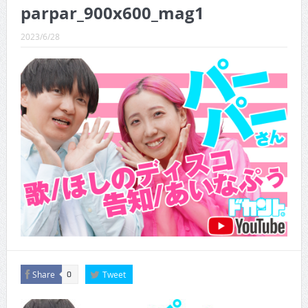
CINEMA×STYLE 289号
parpar_900x600_mag1
CINEMA×STYLE 288号
2023/6/28
CINEMA×STYLE 287号
CINEMA×STYLE 286号
CINEMA×STYLE 285号
CINEMA×STYLE 294号
Share
Tweet
0