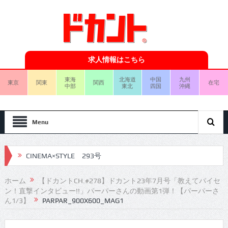
求人情報はこちら
東海
北海道
中国
九州
東京
関東
関西
在宅
中部
東北
四国
沖縄
Menu
CINEMA×STYLE 293号
CINEMA×STYLE 292号
ホーム
【ドカントCH.#278】ドカント23年7月号「教えてパイセ
ン！直撃インタビュー!!」パーパーさんの動画第1弾！【パーパーさ
CINEMA×STYLE 291号
ん1/3】
PARPAR_900X600_MAG1
CINEMA×STYLE 290号