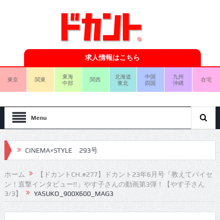
求人情報はこちら
東海
北海道
中国
九州
東京
関東
関西
在宅
中部
東北
四国
沖縄
Menu
CINEMA×STYLE 293号
CINEMA×STYLE 292号
ホーム
【ドカントCH.#277】ドカント23年6月号「教えてパイセ
ン！直撃インタビュー!!」やす子さんの動画第3弾！【やす子さん
CINEMA×STYLE 291号
3/3】
YASUKO_900X600_MAG3
CINEMA×STYLE 290号