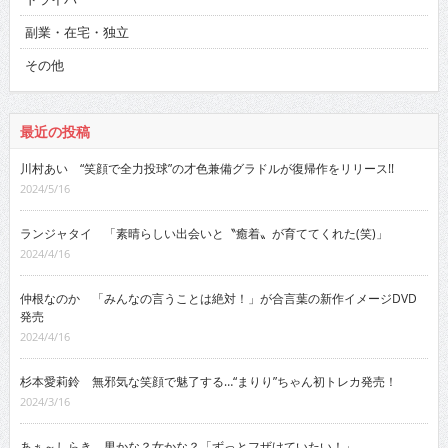
副業・在宅・独立
その他
最近の投稿
川村あい “笑顔で全力投球”の才色兼備グラドルが復帰作をリリース!!
2024/5/16
ランジャタイ 「素晴らしい出会いと〝癒着〟が育ててくれた(笑)」
2024/4/16
仲根なのか 「みんなの言うことは絶対！」が合言葉の新作イメージDVD
発売
2024/4/16
杉本愛莉鈴 無邪気な笑顔で魅了する…“まりり”ちゃん初トレカ発売！
2024/3/16
あぁ～しらき 男かな？女かな？「ずっとフザけていたい！」