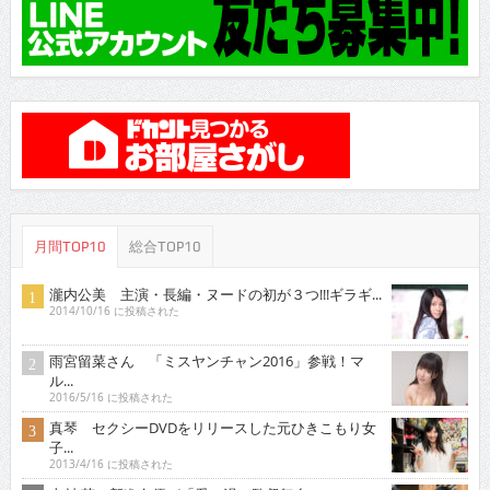
月間TOP10
総合TOP10
瀧内公美 主演・長編・ヌードの初が３つ!!!ギラギ...
2014/10/16 に投稿された
雨宮留菜さん 「ミスヤンチャン2016」参戦！マ
ル...
2016/5/16 に投稿された
真琴 セクシーDVDをリリースした元ひきこもり女
子...
2013/4/16 に投稿された