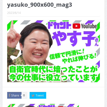
CINEMA×STYLE 289号
yasuko_900x600_mag3
CINEMA×STYLE 288号
2023/6/14
CINEMA×STYLE 287号
CINEMA×STYLE 286号
CINEMA×STYLE 285号
CINEMA×STYLE 294号
Share
Tweet
0