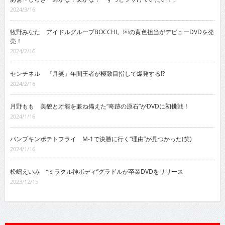
2024/3/16
牧野みなた アイドルグループBOCCHI。￼の黄色担当がデビューDVDを発
売！
2024/2/16
センチネル 『月笑』年間王者が極致目指して爆発する!?
2024/2/16
月野もも 美貌と才能を兼ね備えた“奇跡の原石”がDVDに初挑戦！
2024/1/16
パンプキンポテトフライ M-1で決勝に行く“理由”が見つかった(笑)
2024/1/16
松嶋えいみ “ミラクル神ボディ”グラドルが卒業DVDをリリース
2023/12/15