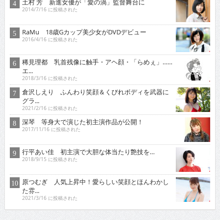
土村 芳 新進女優が「愛の渦」監督舞台に
2014/7/16 に投稿された
RaMu 18歳Gカップ美少女がDVDデビュー
2016/4/16 に投稿された
稀見理都 乳首残像に触手・アヘ顔・「らめぇ」……
エ...
2018/3/16 に投稿された
倉沢しえり ふんわり笑顔＆くびれボディを武器に
グラ...
2021/2/16 に投稿された
深琴 等身大で演じた初主演作品が公開！
2017/11/16 に投稿された
行平あい佳 初主演で大胆な体当たり艶技を…
2018/9/15 に投稿された
原つむぎ 人気上昇中！愛らしい笑顔とほんわかし
た雰...
2021/3/16 に投稿された