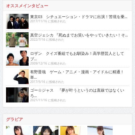
オススメインタビュー
東京03 シチュエーション・ドラマに出演！苦境を乗...
2017/11/16 に投稿された
真空ジェシカ 『死ぬまでお笑いをやっていきたい！そ...
2022/7/16 に投稿された
ロザン クイズ番組でもお馴染み！高学歴芸人として
ブ...
2009/12/16 に投稿された
有野晋哉 ゲーム・アニメ・漫画・アイドルに精通！
単...
2017/5/16 に投稿された
ゴー☆ジャス 『夢が叶うというのは直線ではなくい
ろ...
2021/11/16 に投稿された
グラビア