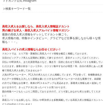
ドカント公式 Instagram
検索キーワード一覧
高収入求人をお探しなら、高収入求人情報誌ドカント
男の稼げる求人・高収入求人アルバイト情報マガジン
最新の高収入求人情報をゲットしてドカント稼ごう。
求人情報の他、特集やインタビュー、グラビアなど仕事を探しながら様々な情
報も・・・。
高収入バイトの求人情報ならお任せください！
ドカントでは、エリア別・業種別に高収入バイト情報を幅広く掲載しております。
注目のピックアップ求人も定期的に更新して参りますので、是非チェックしてみてください。
日払いや即決求人、また社員登用ありなど、働き方・目的に合わせて高収入バイトを検索してい
ただけます。接客が好き！という方や、コツコツ集中するのが得意！等、自分の長所にあった業
種で高収入求人を探してみませんか？
人気のPCオペレーター、PC入力の求人もたくさん掲載しています。PCを使って、各種数値化さ
れたデータ情報を入力したり原稿を書いたりするのがPCオペレーターの主な業務です。未経験
の方でも可能なお仕事で、将来のPCスキルアップも見込めます。新着求人情報も続々追加して
おりますので、きっとアナタに合ったバイトが見つかります。
面白特集ページもたっぷりご用意しておりますので、どうぞ楽しみながら求人を探してくださ
い！
高収入バイトをお探しなら、日払いや即決求人を多数掲載している高収入求人情報誌ドカントへ
どうぞお任せくださいませ！