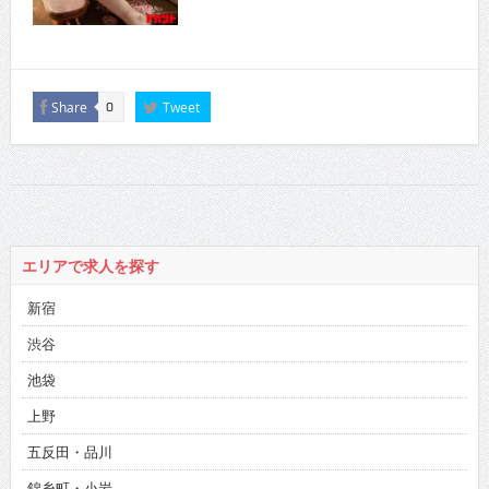
Share
Tweet
0
エリアで求人を探す
新宿
渋谷
池袋
上野
五反田・品川
錦糸町・小岩