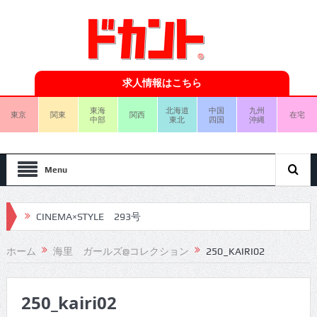
求人情報はこちら
東海
北海道
中国
九州
東京
関東
関西
在宅
中部
東北
四国
沖縄
Menu
CINEMA×STYLE 293号
CINEMA×STYLE 292号
ホーム
海里 ガールズ@コレクション
250_KAIRI02
CINEMA×STYLE 291号
250_kairi02
CINEMA×STYLE 290号