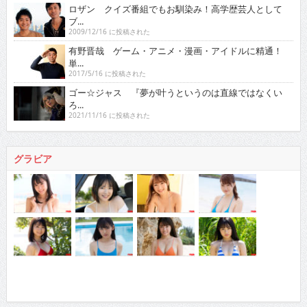
ロザン クイズ番組でもお馴染み！高学歴芸人として
ブ...
2009/12/16 に投稿された
有野晋哉 ゲーム・アニメ・漫画・アイドルに精通！
単...
2017/5/16 に投稿された
ゴー☆ジャス 『夢が叶うというのは直線ではなくい
ろ...
2021/11/16 に投稿された
グラビア