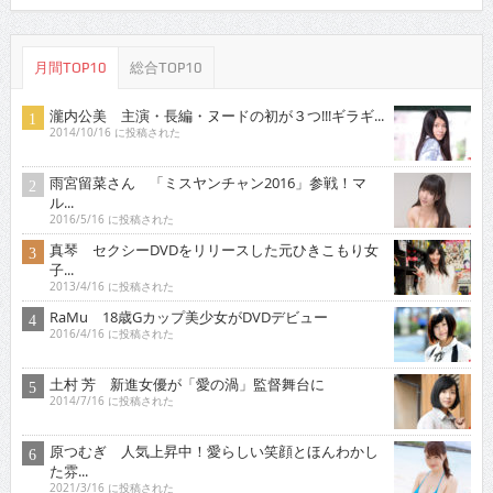
月間TOP10
総合TOP10
瀧内公美 主演・長編・ヌードの初が３つ!!!ギラギ...
2014/10/16 に投稿された
雨宮留菜さん 「ミスヤンチャン2016」参戦！マ
ル...
2016/5/16 に投稿された
真琴 セクシーDVDをリリースした元ひきこもり女
子...
2013/4/16 に投稿された
RaMu 18歳Gカップ美少女がDVDデビュー
2016/4/16 に投稿された
土村 芳 新進女優が「愛の渦」監督舞台に
2014/7/16 に投稿された
原つむぎ 人気上昇中！愛らしい笑顔とほんわかし
た雰...
2021/3/16 に投稿された