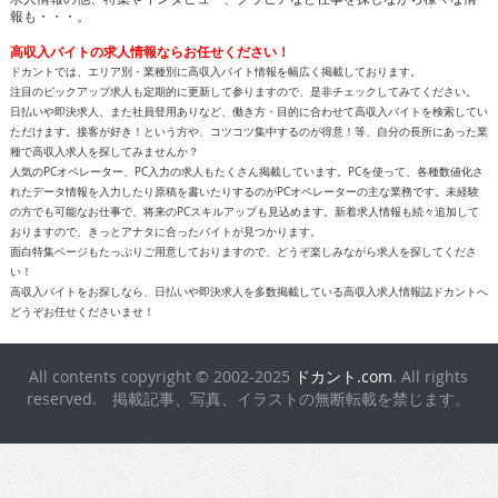
報も・・・。
高収入バイトの求人情報ならお任せください！
ドカントでは、エリア別・業種別に高収入バイト情報を幅広く掲載しております。
注目のピックアップ求人も定期的に更新して参りますので、是非チェックしてみてください。
日払いや即決求人、また社員登用ありなど、働き方・目的に合わせて高収入バイトを検索してい
ただけます。接客が好き！という方や、コツコツ集中するのが得意！等、自分の長所にあった業
種で高収入求人を探してみませんか？
人気のPCオペレーター、PC入力の求人もたくさん掲載しています。PCを使って、各種数値化さ
れたデータ情報を入力したり原稿を書いたりするのがPCオペレーターの主な業務です。未経験
の方でも可能なお仕事で、将来のPCスキルアップも見込めます。新着求人情報も続々追加して
おりますので、きっとアナタに合ったバイトが見つかります。
面白特集ページもたっぷりご用意しておりますので、どうぞ楽しみながら求人を探してくださ
い！
高収入バイトをお探しなら、日払いや即決求人を多数掲載している高収入求人情報誌ドカントへ
どうぞお任せくださいませ！
All contents copyright © 2002-2025
ドカント.com
. All rights
reserved. 掲載記事、写真、イラストの無断転載を禁じます。