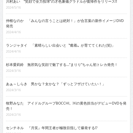
川村あい “笑顔で全力投球”の才色兼備グラドルが復帰作をリリース!!
2024/5/16
仲根なのか 「みんなの言うことは絶対！」が合言葉の新作イメージDVD
発売
2024/4/16
ランジャタイ 「素晴らしい出会いと〝癒着〟が育ててくれた(笑)」
2024/4/16
杉本愛莉鈴 無邪気な笑顔で魅了する…“まりり”ちゃん初トレカ発売！
2024/3/16
あぁ～しらき 男かな？女かな？「ずっとフザけていたい！」
2024/3/16
牧野みなた アイドルグループBOCCHI。￼の黄色担当がデビューDVDを発
売！
2024/2/16
センチネル 『月笑』年間王者が極致目指して爆発する!?