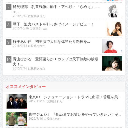
稀見理都 乳首残像に触手・アヘ顔・「らめぇ」……
エ...
2018/3/16 に投稿された
琴子 迫力バストを引っさげイメージデビュー！
2015/10/16 に投稿された
行平あい佳 初主演で大胆な体当たり艶技を…
2018/9/15 に投稿された
青山ひかる 童顔柔らかＩカップは天下無敵の破壊
力！...
2015/2/16 に投稿された
オススメインタビュー
東京03 シチュエーション・ドラマに出演！苦境を乗...
2017/11/16 に投稿された
真空ジェシカ 『死ぬまでお笑いをやっていきたい！そ...
2022/7/16 に投稿された