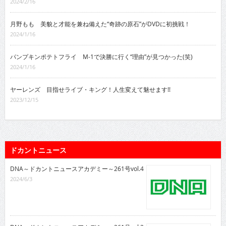
2024/2/16
月野もも 美貌と才能を兼ね備えた“奇跡の原石”がDVDに初挑戦！
2024/1/16
パンプキンポテトフライ M-1で決勝に行く“理由”が見つかった(笑)
2024/1/16
ヤーレンズ 目指せライブ・キング！人生変えて魅せます!!
2023/12/15
ドカントニュース
DNA～ドカントニュースアカデミー～261号vol.4
2024/6/3