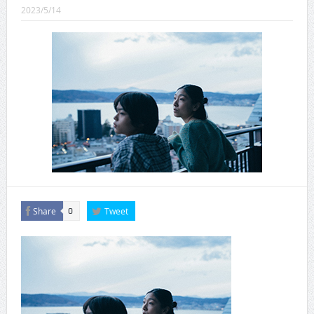
CINEMA×STYLE 289号
2023/5/14
CINEMA×STYLE 288号
CINEMA×STYLE 287号
CINEMA×STYLE 286号
CINEMA×STYLE 285号
CINEMA×STYLE 294号
Share
Tweet
0