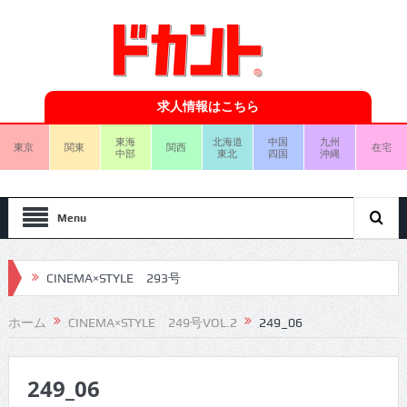
求人情報はこちら
東海
北海道
中国
九州
東京
関東
関西
在宅
中部
東北
四国
沖縄
Menu
CINEMA×STYLE 293号
CINEMA×STYLE 292号
ホーム
CINEMA×STYLE 249号VOL.2
249_06
CINEMA×STYLE 291号
249_06
CINEMA×STYLE 290号