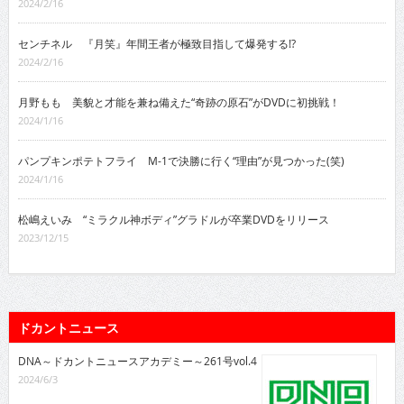
2024/2/16
センチネル 『月笑』年間王者が極致目指して爆発する!?
2024/2/16
月野もも 美貌と才能を兼ね備えた“奇跡の原石”がDVDに初挑戦！
2024/1/16
パンプキンポテトフライ M-1で決勝に行く“理由”が見つかった(笑)
2024/1/16
松嶋えいみ “ミラクル神ボディ”グラドルが卒業DVDをリリース
2023/12/15
ドカントニュース
DNA～ドカントニュースアカデミー～261号vol.4
2024/6/3