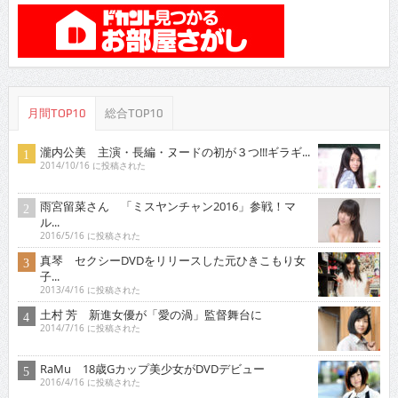
月間TOP10
総合TOP10
瀧内公美 主演・長編・ヌードの初が３つ!!!ギラギ...
2014/10/16 に投稿された
雨宮留菜さん 「ミスヤンチャン2016」参戦！マ
ル...
2016/5/16 に投稿された
真琴 セクシーDVDをリリースした元ひきこもり女
子...
2013/4/16 に投稿された
土村 芳 新進女優が「愛の渦」監督舞台に
2014/7/16 に投稿された
RaMu 18歳Gカップ美少女がDVDデビュー
2016/4/16 に投稿された