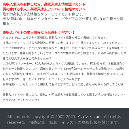
高収入求人をお探しなら、高収入求人情報誌ドカント
男の稼げる求人・高収入求人アルバイト情報マガジン
最新の高収入求人情報をゲットしてドカント稼ごう。
求人情報の他、特集やインタビュー、グラビアなど仕事を探しながら様々な情
報も・・・。
高収入バイトの求人情報ならお任せください！
ドカントでは、エリア別・業種別に高収入バイト情報を幅広く掲載しております。
注目のピックアップ求人も定期的に更新して参りますので、是非チェックしてみてください。
日払いや即決求人、また社員登用ありなど、働き方・目的に合わせて高収入バイトを検索してい
ただけます。接客が好き！という方や、コツコツ集中するのが得意！等、自分の長所にあった業
種で高収入求人を探してみませんか？
人気のPCオペレーター、PC入力の求人もたくさん掲載しています。PCを使って、各種数値化さ
れたデータ情報を入力したり原稿を書いたりするのがPCオペレーターの主な業務です。未経験
の方でも可能なお仕事で、将来のPCスキルアップも見込めます。新着求人情報も続々追加して
おりますので、きっとアナタに合ったバイトが見つかります。
面白特集ページもたっぷりご用意しておりますので、どうぞ楽しみながら求人を探してくださ
い！
高収入バイトをお探しなら、日払いや即決求人を多数掲載している高収入求人情報誌ドカントへ
どうぞお任せくださいませ！
All contents copyright © 2002-2025
ドカント.com
. All rights
reserved. 掲載記事、写真、イラストの無断転載を禁じます。