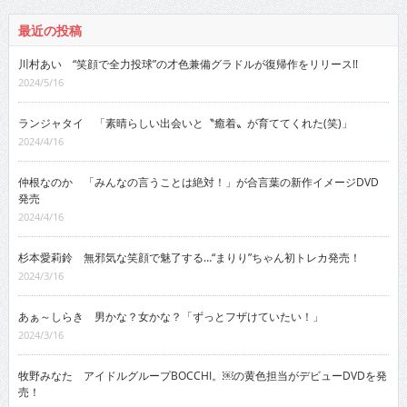
最近の投稿
川村あい “笑顔で全力投球”の才色兼備グラドルが復帰作をリリース!!
2024/5/16
ランジャタイ 「素晴らしい出会いと〝癒着〟が育ててくれた(笑)」
2024/4/16
仲根なのか 「みんなの言うことは絶対！」が合言葉の新作イメージDVD
発売
2024/4/16
杉本愛莉鈴 無邪気な笑顔で魅了する…“まりり”ちゃん初トレカ発売！
2024/3/16
あぁ～しらき 男かな？女かな？「ずっとフザけていたい！」
2024/3/16
牧野みなた アイドルグループBOCCHI。￼の黄色担当がデビューDVDを発
売！