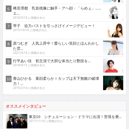
稀見理都 乳首残像に触手・アヘ顔・「らめぇ」……
エ...
2018/3/16 に投稿された
琴子 迫力バストを引っさげイメージデビュー！
2015/10/16 に投稿された
原つむぎ 人気上昇中！愛らしい笑顔とほんわかし
た雰...
2021/3/16 に投稿された
行平あい佳 初主演で大胆な体当たり艶技を…
2018/9/15 に投稿された
青山ひかる 童顔柔らかＩカップは天下無敵の破壊
力！...
2015/2/16 に投稿された
オススメインタビュー
東京03 シチュエーション・ドラマに出演！苦境を乗...
2017/11/16 に投稿された