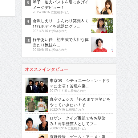
琴子 迫力バストを引っさげイ
メージデビュー！
2015/10/16 に投稿された
倉沢しえり ふんわり笑顔＆く
びれボディを武器にグラ...
2021/2/16 に投稿された
行平あい佳 初主演で大胆な体
当たり艶技を…
2018/9/15 に投稿された
オススメインタビュー
東京03 シチュエーション・ドラ
マに出演！苦境を乗...
2017/11/16 に投稿された
真空ジェシカ 『死ぬまでお笑いを
やっていきたい！そ...
2022/7/16 に投稿された
ロザン クイズ番組でもお馴染
み！高学歴芸人としてブ...
2009/12/16 に投稿された
有野晋哉 ゲーム・アニメ・漫