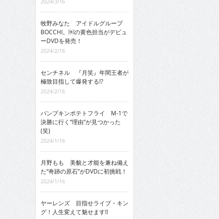
2024/3/16
牧野みなた アイドルグループ
BOCCHI。￼の黄色担当がデビュ
ーDVDを発売！
2024/2/16
センチネル 『月笑』年間王者が
極致目指して爆発する!?
2024/2/16
パンプキンポテトフライ M-1で
決勝に行く“理由”が見つかった
(笑)
2024/1/16
月野もも 美貌と才能を兼ね備え
た“奇跡の原石”がDVDに初挑戦！
2024/1/16
ヤーレンズ 目指せライブ・キン
グ！人生変えて魅せます!!