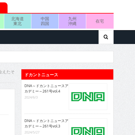
北海道
中国
九州
在宅
東北
四国
沖縄
会えたそ
ドカントニュース
DNA～ドカントニュースア
カデミー～261号vol.4
2024/6/3
DNA～ドカントニュースア
カデミー～261号vol.3
2024/5/27