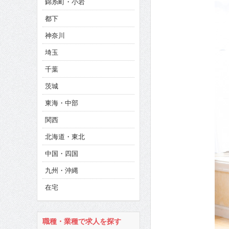
錦糸町・小岩
CINEMA×STYLE 286号
都下
CINEMA×STYLE 285号
神奈川
CINEMA×STYLE 294号
埼玉
千葉
茨城
東海・中部
関西
北海道・東北
中国・四国
九州・沖縄
在宅
職種・業種で求人を探す