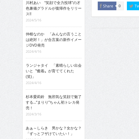
川村あい “笑顔で全力投球”の才
Share
Tw
0
色兼備グラドルが復帰作をリリー
ス!!
2024/5/16
仲根なのか 「みんなの言うこと
は絶対！」が合言葉の新作イメー
ジDVD発売
2024/4/16
ランジャタイ 「素晴らしい出会
いと〝癒着〟が育ててくれた
(笑)」
2024/4/16
杉本愛莉鈴 無邪気な笑顔で魅了
する…“まりり”ちゃん初トレカ発
売！
2024/3/16
あぁ～しらき 男かな？女かな？
「ずっとフザけていたい！」