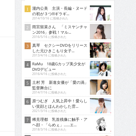
瀧内公美 主演・長編・ヌード
の初が３つ!!!ギラギ...
2014/10/16 に投稿された
雨宮留菜さん 「ミスヤンチャ
ン2016」参戦！マル...
2016/5/16 に投稿された
真琴 セクシーDVDをリリース
した元ひきこもり女子...
2013/4/16 に投稿された
RaMu 18歳Gカップ美少女が
DVDデビュー
2016/4/16 に投稿された
土村 芳 新進女優が「愛の渦」
監督舞台に
2014/7/16 に投稿された
原つむぎ 人気上昇中！愛らし
い笑顔とほんわかした雰...
2021/3/16 に投稿された
稀見理都 乳首残像に触手・ア
ヘ顔・「らめぇ」……エ...
2018/3/16 に投稿された