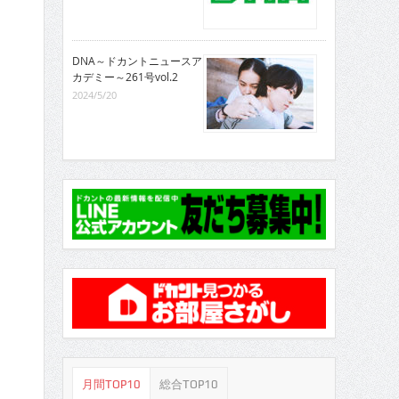
DNA～ドカントニュースア
カデミー～261号vol.2
2024/5/20
月間TOP10
総合TOP10