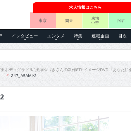
求人情報はこちら
東海
東京
関東
関西
中部
ア
インタビュー
エンタメ
特集
連載企画
目次
“美ボディグラドル”浅海ゆづきさんの新作8THイメージDVD『あなたに
！
247_ASAMI-2
-2