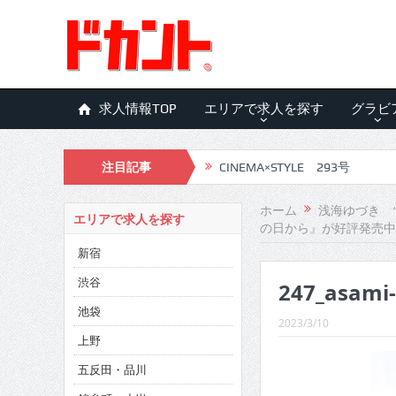
求人情報TOP
エリアで求人を探す
グラビ
注目記事
CINEMA×STYLE 293号
CINEMA×STYLE 292号
ホーム
浅海ゆづき 
エリアで求人を探す
の日から』が好評発売中
CINEMA×STYLE 291号
新宿
CINEMA×STYLE 290号
渋谷
247_asami
CINEMA×STYLE 289号
池袋
2023/3/10
CINEMA×STYLE 288号
上野
五反田・品川
CINEMA×STYLE 287号