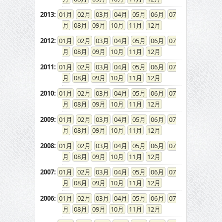
2013
:
01
02
03
04
05
06
07
08
09
10
11
12
2012
:
01
02
03
04
05
06
07
08
09
10
11
12
2011
:
01
02
03
04
05
06
07
08
09
10
11
12
2010
:
01
02
03
04
05
06
07
08
09
10
11
12
2009
:
01
02
03
04
05
06
07
08
09
10
11
12
2008
:
01
02
03
04
05
06
07
08
09
10
11
12
2007
:
01
02
03
04
05
06
07
08
09
10
11
12
2006
:
01
02
03
04
05
06
07
08
09
10
11
12