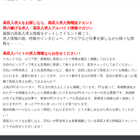
高収入求人をお探しなら、高収入求人情報誌ドカント
男の稼げる求人・高収入求人アルバイト情報マガジン
最新の高収入求人情報をゲットしてドカント稼ごう。
求人情報の他、特集やインタビュー、グラビアなど仕事を探しながら様々な情
報も・・・。
高収入バイトの求人情報ならお任せください！
ドカントでは、エリア別・業種別に高収入バイト情報を幅広く掲載しております。
注目のピックアップ求人も定期的に更新して参りますので、是非チェックしてみてください。
日払いや即決求人、また社員登用ありなど、働き方・目的に合わせて高収入バイトを検索してい
ただけます。接客が好き！という方や、コツコツ集中するのが得意！等、自分の長所にあった業
種で高収入求人を探してみませんか？
人気のPCオペレーター、PC入力の求人もたくさん掲載しています。PCを使って、各種数値化さ
れたデータ情報を入力したり原稿を書いたりするのがPCオペレーターの主な業務です。未経験
の方でも可能なお仕事で、将来のPCスキルアップも見込めます。新着求人情報も続々追加して
おりますので、きっとアナタに合ったバイトが見つかります。
面白特集ページもたっぷりご用意しておりますので、どうぞ楽しみながら求人を探してくださ
い！
高収入バイトをお探しなら、日払いや即決求人を多数掲載している高収入求人情報誌ドカントへ
どうぞお任せくださいませ！