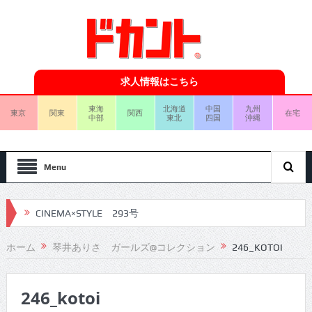
求人情報はこちら
東海
北海道
中国
九州
東京
関東
関西
在宅
中部
東北
四国
沖縄
Menu
CINEMA×STYLE 293号
CINEMA×STYLE 292号
ホーム
琴井ありさ ガールズ@コレクション
246_KOTOI
CINEMA×STYLE 291号
246_kotoi
CINEMA×STYLE 290号