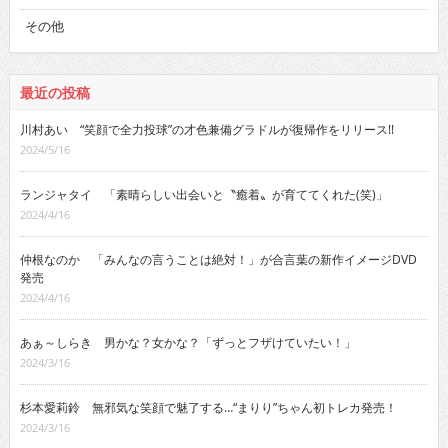
その他
最近の投稿
川村あい “笑顔で全力投球”の才色兼備グラドルが復帰作をリリース!!
2024/5/16
ランジャタイ 「素晴らしい出会いと〝癒着〟が育ててくれた(笑)」
2024/4/16
仲根なのか 「みんなの言うことは絶対！」が合言葉の新作イメージDVD
発売
2024/4/16
あぁ～しらき 男かな？女かな？「ずっとフザけていたい！」
2024/3/16
杉本愛莉鈴 無邪気な笑顔で魅了する…“まりり”ちゃん初トレカ発売！
2024/3/16