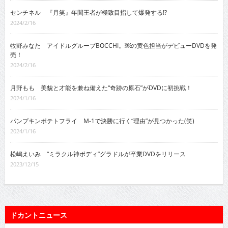
センチネル 『月笑』年間王者が極致目指して爆発する!?
2024/2/16
牧野みなた アイドルグループBOCCHI。￼の黄色担当がデビューDVDを発
売！
2024/2/16
月野もも 美貌と才能を兼ね備えた“奇跡の原石”がDVDに初挑戦！
2024/1/16
パンプキンポテトフライ M-1で決勝に行く“理由”が見つかった(笑)
2024/1/16
松嶋えいみ “ミラクル神ボディ”グラドルが卒業DVDをリリース
2023/12/15
ドカントニュース