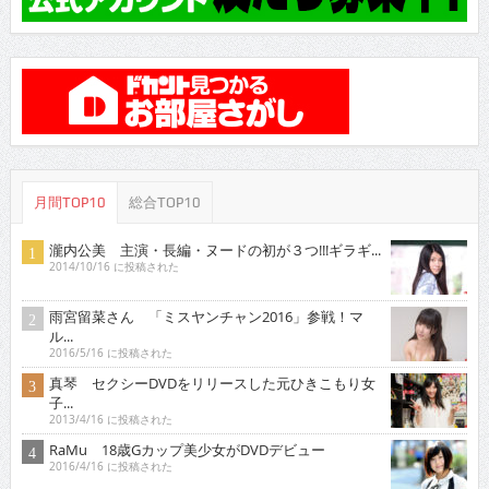
月間TOP10
総合TOP10
瀧内公美 主演・長編・ヌードの初が３つ!!!ギラギ...
2014/10/16 に投稿された
雨宮留菜さん 「ミスヤンチャン2016」参戦！マ
ル...
2016/5/16 に投稿された
真琴 セクシーDVDをリリースした元ひきこもり女
子...
2013/4/16 に投稿された
RaMu 18歳Gカップ美少女がDVDデビュー
2016/4/16 に投稿された