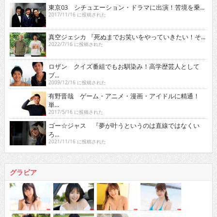
東京03 シチュエーション・ドラマに出演！苦境を乗...
2017/11/16 に投稿された
真空ジェシカ 『死ぬまでお笑いをやっていきたい！そ...
2022/7/16 に投稿された
ロザン クイズ番組でもお馴染み！高学歴芸人として
ブ...
2009/12/16 に投稿された
有野晋哉 ゲーム・アニメ・漫画・アイドルに精通！
単...
2017/5/16 に投稿された
ゴー☆ジャス 『夢が叶うというのは直線ではなくい
ろ...
2021/11/16 に投稿された
グラビア