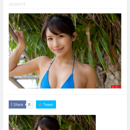
CINEMA×STYLE 289号
2023/2/13
CINEMA×STYLE 288号
CINEMA×STYLE 287号
CINEMA×STYLE 286号
CINEMA×STYLE 285号
CINEMA×STYLE 294号
Share
Tweet
0