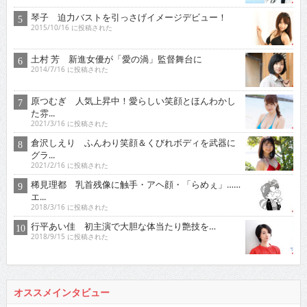
琴子 迫力バストを引っさげイメージデビュー！
2015/10/16 に投稿された
土村 芳 新進女優が「愛の渦」監督舞台に
2014/7/16 に投稿された
原つむぎ 人気上昇中！愛らしい笑顔とほんわかし
た雰...
2021/3/16 に投稿された
倉沢しえり ふんわり笑顔＆くびれボディを武器に
グラ...
2021/2/16 に投稿された
稀見理都 乳首残像に触手・アヘ顔・「らめぇ」……
エ...
2018/3/16 に投稿された
行平あい佳 初主演で大胆な体当たり艶技を…
2018/9/15 に投稿された
オススメインタビュー