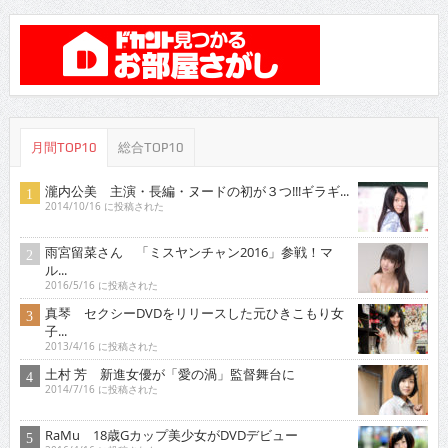
月間TOP10
総合TOP10
瀧内公美 主演・長編・ヌードの初が３つ!!!ギラギ...
2014/10/16 に投稿された
雨宮留菜さん 「ミスヤンチャン2016」参戦！マ
ル...
2016/5/16 に投稿された
真琴 セクシーDVDをリリースした元ひきこもり女
子...
2013/4/16 に投稿された
土村 芳 新進女優が「愛の渦」監督舞台に
2014/7/16 に投稿された
RaMu 18歳Gカップ美少女がDVDデビュー