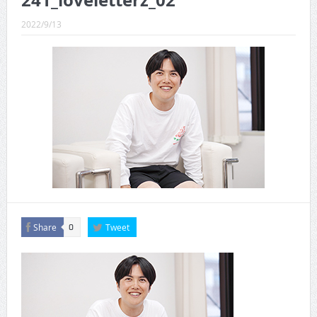
241_loveletterz_02
CINEMA×STYLE 289号
2022/9/13
CINEMA×STYLE 288号
CINEMA×STYLE 287号
CINEMA×STYLE 286号
CINEMA×STYLE 285号
CINEMA×STYLE 294号
Share
Tweet
0