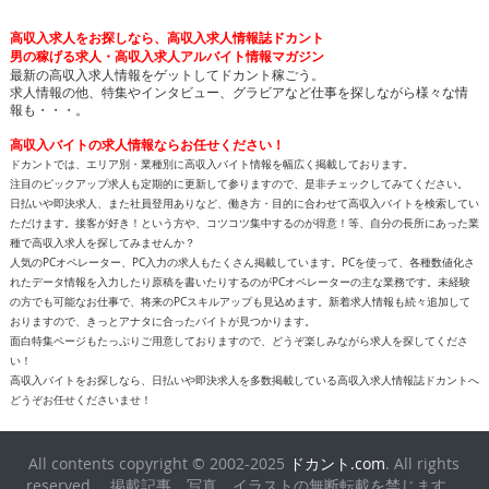
高収入求人をお探しなら、高収入求人情報誌ドカント
男の稼げる求人・高収入求人アルバイト情報マガジン
最新の高収入求人情報をゲットしてドカント稼ごう。
求人情報の他、特集やインタビュー、グラビアなど仕事を探しながら様々な情
報も・・・。
高収入バイトの求人情報ならお任せください！
ドカントでは、エリア別・業種別に高収入バイト情報を幅広く掲載しております。
注目のピックアップ求人も定期的に更新して参りますので、是非チェックしてみてください。
日払いや即決求人、また社員登用ありなど、働き方・目的に合わせて高収入バイトを検索してい
ただけます。接客が好き！という方や、コツコツ集中するのが得意！等、自分の長所にあった業
種で高収入求人を探してみませんか？
人気のPCオペレーター、PC入力の求人もたくさん掲載しています。PCを使って、各種数値化さ
れたデータ情報を入力したり原稿を書いたりするのがPCオペレーターの主な業務です。未経験
の方でも可能なお仕事で、将来のPCスキルアップも見込めます。新着求人情報も続々追加して
おりますので、きっとアナタに合ったバイトが見つかります。
面白特集ページもたっぷりご用意しておりますので、どうぞ楽しみながら求人を探してくださ
い！
高収入バイトをお探しなら、日払いや即決求人を多数掲載している高収入求人情報誌ドカントへ
どうぞお任せくださいませ！
All contents copyright © 2002-2025
ドカント.com
. All rights
reserved. 掲載記事、写真、イラストの無断転載を禁じます。