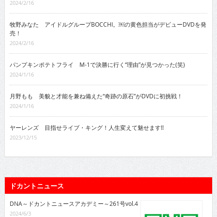
2024/2/16
牧野みなた アイドルグループBOCCHI。￼の黄色担当がデビューDVDを発
売！
2024/2/16
パンプキンポテトフライ M-1で決勝に行く“理由”が見つかった(笑)
2024/1/16
月野もも 美貌と才能を兼ね備えた“奇跡の原石”がDVDに初挑戦！
2024/1/16
ヤーレンズ 目指せライブ・キング！人生変えて魅せます!!
2023/12/15
ドカントニュース
DNA～ドカントニュースアカデミー～261号vol.4
2024/6/3