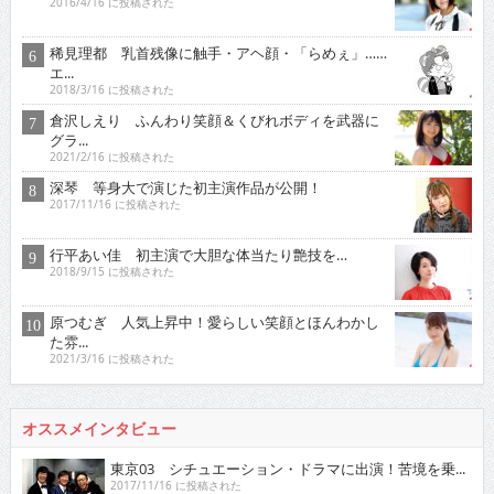
2016/4/16 に投稿された
稀見理都 乳首残像に触手・アヘ顔・「らめぇ」……
エ...
2018/3/16 に投稿された
倉沢しえり ふんわり笑顔＆くびれボディを武器に
グラ...
2021/2/16 に投稿された
深琴 等身大で演じた初主演作品が公開！
2017/11/16 に投稿された
行平あい佳 初主演で大胆な体当たり艶技を…
2018/9/15 に投稿された
原つむぎ 人気上昇中！愛らしい笑顔とほんわかし
た雰...
2021/3/16 に投稿された
オススメインタビュー
東京03 シチュエーション・ドラマに出演！苦境を乗...
2017/11/16 に投稿された