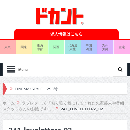
求人情報はこちら
東海
北海道
中国
九州
東京
関東
関西
在宅
中部
東北
四国
沖縄
Menu
CINEMA×STYLE 293号
CINEMA×STYLE 292号
ホーム
ラブレターズ 『粘り強く気にしてくれた先輩芸人や番組
スタッフさんのお陰です!!』
241_LOVELETTERZ_02
CINEMA×STYLE 291号
CINEMA×STYLE 290号