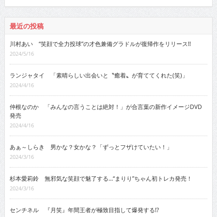
最近の投稿
川村あい “笑顔で全力投球”の才色兼備グラドルが復帰作をリリース!!
2024/5/16
ランジャタイ 「素晴らしい出会いと〝癒着〟が育ててくれた(笑)」
2024/4/16
仲根なのか 「みんなの言うことは絶対！」が合言葉の新作イメージDVD
発売
2024/4/16
あぁ～しらき 男かな？女かな？「ずっとフザけていたい！」
2024/3/16
杉本愛莉鈴 無邪気な笑顔で魅了する…“まりり”ちゃん初トレカ発売！
2024/3/16
センチネル 『月笑』年間王者が極致目指して爆発する!?