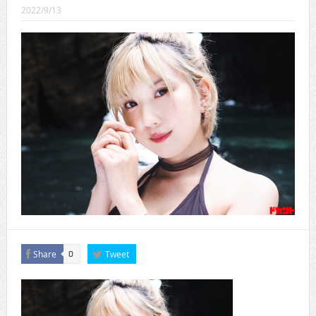
CINEMA×STYLE 289号
2022/9/13
CINEMA×STYLE 288号
CINEMA×STYLE 287号
CINEMA×STYLE 286号
CINEMA×STYLE 285号
CINEMA×STYLE 294号
Share
Tweet
0