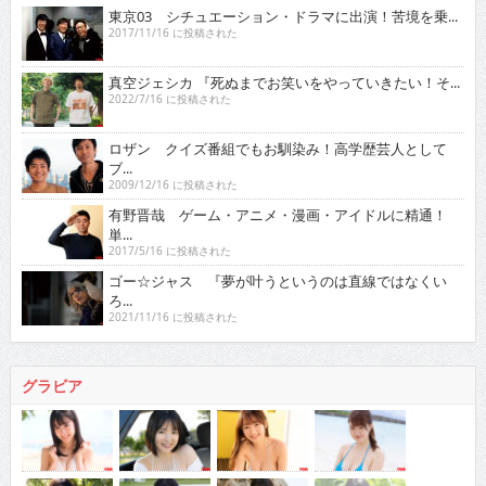
東京03 シチュエーション・ドラマに出演！苦境を乗...
2017/11/16 に投稿された
真空ジェシカ 『死ぬまでお笑いをやっていきたい！そ...
2022/7/16 に投稿された
ロザン クイズ番組でもお馴染み！高学歴芸人として
ブ...
2009/12/16 に投稿された
有野晋哉 ゲーム・アニメ・漫画・アイドルに精通！
単...
2017/5/16 に投稿された
ゴー☆ジャス 『夢が叶うというのは直線ではなくい
ろ...
2021/11/16 に投稿された
グラビア