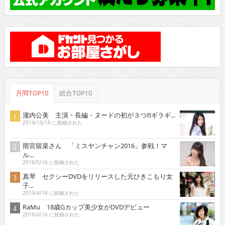
月間TOP10
総合TOP10
瀧内公美 主演・長編・ヌードの初が３つ!!!ギラギ...
2014/10/16 に投稿された
雨宮留菜さん 「ミスヤンチャン2016」参戦！マ
ル...
2016/5/16 に投稿された
真琴 セクシーDVDをリリースした元ひきこもり女
子...
2013/4/16 に投稿された
RaMu 18歳Gカップ美少女がDVDデビュー
2016/4/16 に投稿された