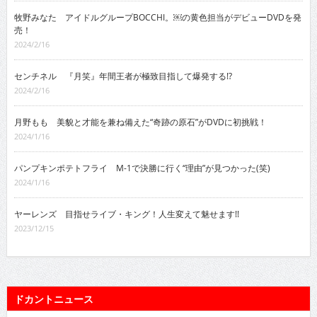
牧野みなた アイドルグループBOCCHI。￼の黄色担当がデビューDVDを発
売！
2024/2/16
センチネル 『月笑』年間王者が極致目指して爆発する!?
2024/2/16
月野もも 美貌と才能を兼ね備えた“奇跡の原石”がDVDに初挑戦！
2024/1/16
パンプキンポテトフライ M-1で決勝に行く“理由”が見つかった(笑)
2024/1/16
ヤーレンズ 目指せライブ・キング！人生変えて魅せます!!
2023/12/15
ドカントニュース