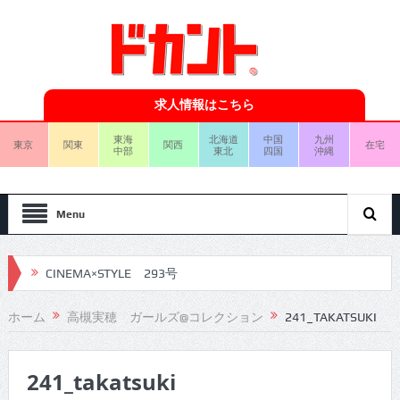
求人情報はこちら
東海
北海道
中国
九州
東京
関東
関西
在宅
中部
東北
四国
沖縄
Menu
CINEMA×STYLE 293号
CINEMA×STYLE 292号
ホーム
高槻実穂 ガールズ@コレクション
241_TAKATSUKI
CINEMA×STYLE 291号
241_takatsuki
CINEMA×STYLE 290号