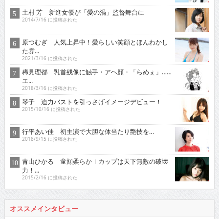
土村 芳 新進女優が「愛の渦」監督舞台に
2014/7/16 に投稿された
原つむぎ 人気上昇中！愛らしい笑顔とほんわかし
た雰...
2021/3/16 に投稿された
稀見理都 乳首残像に触手・アヘ顔・「らめぇ」……
エ...
2018/3/16 に投稿された
琴子 迫力バストを引っさげイメージデビュー！
2015/10/16 に投稿された
行平あい佳 初主演で大胆な体当たり艶技を…
2018/9/15 に投稿された
青山ひかる 童顔柔らかＩカップは天下無敵の破壊
力！...
2015/2/16 に投稿された
オススメインタビュー