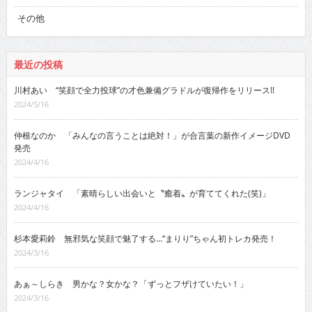
その他
最近の投稿
川村あい “笑顔で全力投球”の才色兼備グラドルが復帰作をリリース!!
2024/5/16
仲根なのか 「みんなの言うことは絶対！」が合言葉の新作イメージDVD
発売
2024/4/16
ランジャタイ 「素晴らしい出会いと〝癒着〟が育ててくれた(笑)」
2024/4/16
杉本愛莉鈴 無邪気な笑顔で魅了する…“まりり”ちゃん初トレカ発売！
2024/3/16
あぁ～しらき 男かな？女かな？「ずっとフザけていたい！」
2024/3/16