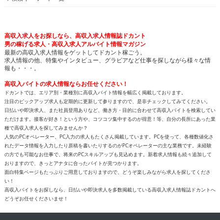
高収入求人をお探しなら、高収入求人情報誌ドカント
男の稼げる求人・高収入求人アルバイト情報マガジン
最新の高収入求人情報をゲットしてドカント稼ごう。
求人情報の他、特集やインタビュー、グラビアなど仕事を探しながら様々な情
報も・・・。
高収入バイトの求人情報ならお任せください！
ドカントでは、エリア別・業種別に高収入バイト情報を幅広く掲載しております。
注目のピックアップ求人も定期的に更新して参りますので、是非チェックしてみてください。
日払いや即決求人、また社員登用ありなど、働き方・目的に合わせて高収入バイトを検索してい
ただけます。接客が好き！という方や、コツコツ集中するのが得意！等、自分の長所にあった業
種で高収入求人を探してみませんか？
人気のPCオペレーター、PC入力の求人もたくさん掲載しています。PCを使って、各種数値化さ
れたデータ情報を入力したり原稿を書いたりするのがPCオペレーターの主な業務です。未経験
の方でも可能なお仕事で、将来のPCスキルアップも見込めます。新着求人情報も続々追加して
おりますので、きっとアナタに合ったバイトが見つかります。
面白特集ページもたっぷりご用意しておりますので、どうぞ楽しみながら求人を探してくださ
い！
高収入バイトをお探しなら、日払いや即決求人を多数掲載している高収入求人情報誌ドカントへ
どうぞお任せくださいませ！