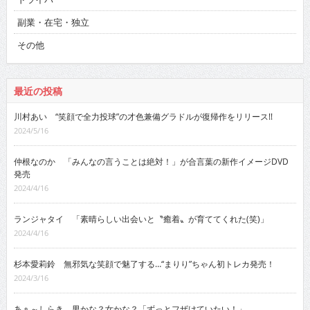
副業・在宅・独立
その他
最近の投稿
川村あい “笑顔で全力投球”の才色兼備グラドルが復帰作をリリース!!
2024/5/16
仲根なのか 「みんなの言うことは絶対！」が合言葉の新作イメージDVD
発売
2024/4/16
ランジャタイ 「素晴らしい出会いと〝癒着〟が育ててくれた(笑)」
2024/4/16
杉本愛莉鈴 無邪気な笑顔で魅了する…“まりり”ちゃん初トレカ発売！
2024/3/16
あぁ～しらき 男かな？女かな？「ずっとフザけていたい！」