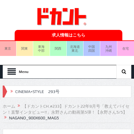
求人情報はこちら
東海
北海道
中国
九州
東京
関東
関西
在宅
中部
東北
四国
沖縄
Menu
CINEMA×STYLE 293号
CINEMA×STYLE 292号
ホーム
【ドカントCH.#233】ドカント22年9月号「教えてパイセ
ン！直撃インタビュー!!」永野さんの動画第5弾！【永野さん5/5】
CINEMA×STYLE 291号
NAGANO_900X600_MAG5
CINEMA×STYLE 290号