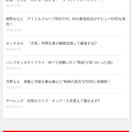
2024/3/16
牧野みなた アイドルグループBOCCHI。￼の黄色担当がデビューDVDを発
売！
2024/2/16
センチネル 『月笑』年間王者が極致目指して爆発する!?
2024/2/16
パンプキンポテトフライ M-1で決勝に行く“理由”が見つかった(笑)
2024/1/16
月野もも 美貌と才能を兼ね備えた“奇跡の原石”がDVDに初挑戦！
2024/1/16
ヤーレンズ 目指せライブ・キング！人生変えて魅せます!!
2023/12/15