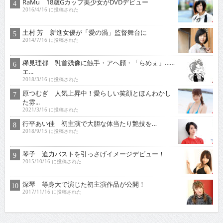
RaMu 18歳Gカップ美少女がDVDデビュー
2016/4/16 に投稿された
土村 芳 新進女優が「愛の渦」監督舞台に
2014/7/16 に投稿された
稀見理都 乳首残像に触手・アヘ顔・「らめぇ」……
エ...
2018/3/16 に投稿された
原つむぎ 人気上昇中！愛らしい笑顔とほんわかし
た雰...
2021/3/16 に投稿された
行平あい佳 初主演で大胆な体当たり艶技を…
2018/9/15 に投稿された
琴子 迫力バストを引っさげイメージデビュー！
2015/10/16 に投稿された
深琴 等身大で演じた初主演作品が公開！
2017/11/16 に投稿された