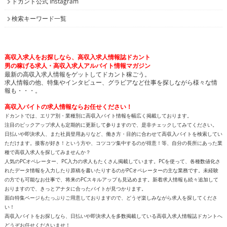
ドカント公式 Instagram
検索キーワード一覧
高収入求人をお探しなら、高収入求人情報誌ドカント
男の稼げる求人・高収入求人アルバイト情報マガジン
最新の高収入求人情報をゲットしてドカント稼ごう。
求人情報の他、特集やインタビュー、グラビアなど仕事を探しながら様々な情
報も・・・。
高収入バイトの求人情報ならお任せください！
ドカントでは、エリア別・業種別に高収入バイト情報を幅広く掲載しております。
注目のピックアップ求人も定期的に更新して参りますので、是非チェックしてみてください。
日払いや即決求人、また社員登用ありなど、働き方・目的に合わせて高収入バイトを検索してい
ただけます。接客が好き！という方や、コツコツ集中するのが得意！等、自分の長所にあった業
種で高収入求人を探してみませんか？
人気のPCオペレーター、PC入力の求人もたくさん掲載しています。PCを使って、各種数値化さ
れたデータ情報を入力したり原稿を書いたりするのがPCオペレーターの主な業務です。未経験
の方でも可能なお仕事で、将来のPCスキルアップも見込めます。新着求人情報も続々追加して
おりますので、きっとアナタに合ったバイトが見つかります。
面白特集ページもたっぷりご用意しておりますので、どうぞ楽しみながら求人を探してくださ
い！
高収入バイトをお探しなら、日払いや即決求人を多数掲載している高収入求人情報誌ドカントへ
どうぞお任せくださいませ！