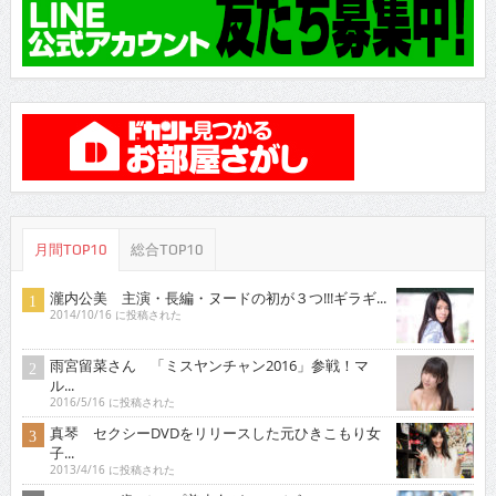
月間TOP10
総合TOP10
瀧内公美 主演・長編・ヌードの初が３つ!!!ギラギ...
2014/10/16 に投稿された
雨宮留菜さん 「ミスヤンチャン2016」参戦！マ
ル...
2016/5/16 に投稿された
真琴 セクシーDVDをリリースした元ひきこもり女
子...
2013/4/16 に投稿された