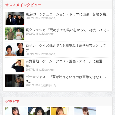
オススメインタビュー
東京03 シチュエーション・ドラマに出演！苦境を乗...
2017/11/16 に投稿された
真空ジェシカ 『死ぬまでお笑いをやっていきたい！そ...
2022/7/16 に投稿された
ロザン クイズ番組でもお馴染み！高学歴芸人として
ブ...
2009/12/16 に投稿された
有野晋哉 ゲーム・アニメ・漫画・アイドルに精通！
単...
2017/5/16 に投稿された
ゴー☆ジャス 『夢が叶うというのは直線ではなくい
ろ...
2021/11/16 に投稿された
グラビア