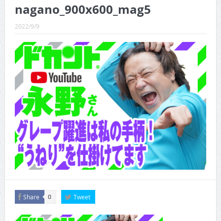
CINEMA×STYLE 289号
nagano_900x600_mag5
CINEMA×STYLE 288号
2022/9/9
CINEMA×STYLE 287号
CINEMA×STYLE 286号
CINEMA×STYLE 285号
CINEMA×STYLE 294号
Share
Tweet
0