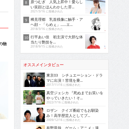
原つむぎ 人気上昇中！愛らし
い笑顔とほんわかした雰...
2021/3/16 に投稿された
稀見理都 乳首残像に触手・ア
ヘ顔・「らめぇ」……エ...
2018/3/16 に投稿された
行平あい佳 初主演で大胆な体
当たり艶技を…
の物
2018/9/15 に投稿された
オススメインタビュー
東京03 シチュエーション・ドラ
マに出演！苦境を乗...
2017/11/16 に投稿された
真空ジェシカ 『死ぬまでお笑いを
やっていきたい！そ...
2022/7/16 に投稿された
ロザン クイズ番組でもお馴染
み！高学歴芸人としてブ...
2009/12/16 に投稿された
有野晋哉 ゲーム・アニメ・漫