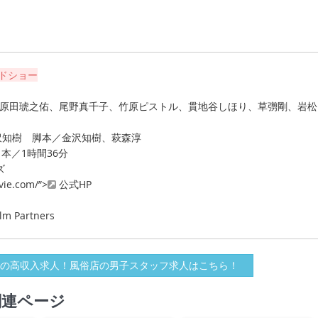
ードショー
路、原田琥之佑、尾野真千子、竹原ピストル、貫地谷しほり、草彅剛、岩松
金沢知樹 脚本／金沢知樹、萩森淳
日本／1時間36分
ズ
vie.com/”>
公式HP
lm Partners
の高収入求人！風俗店の男子スタッフ求人はこちら！
関連ページ