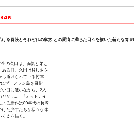
KAN
広げる冒険とそれぞれの家族 との愛情に満ちた日々を描いた新たな青春
年生の久田は、両親と弟と
。ある日、久田は貧しさを
から避けられている竹本
”にブーメラン島を目指
どい目に遭いながら、2人
のだが……。『ミッドナイ
による新作は80年代の長崎
掛けた少年たちが様々な体
いく姿を描く。