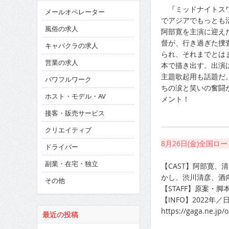
『ミッドナイトスワ
メールオペレーター
でアジアでもっとも
風俗の求人
阿部寛を主演に迎え
督が、行き過ぎた捜
キャバクラの求人
られ、それまでとは
営業の求人
本で描き出す。出演は他
主題歌起用も話題だ
パワフルワーク
ちの涙と笑いの奮闘
ホスト・モデル・AV
メント！
接客・販売サービス
クリエイティブ
8月26日(金)全国ロ
ドライバー
副業・在宅・独立
【CAST】阿部寛
かし、渋川清彦、酒
その他
【STAFF】原案・
【INFO】2022年
https://gaga.ne.jp/
最近の投稿