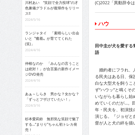
(C)2022「異動辞
川村あい “笑顔で全力投球”の才
色兼備グラドルが復帰作をリリー
ス!!
2024/5/16
ハウ
ランジャタイ 「素晴らしい出会
いと〝癒着〟が育ててくれた
(笑)」
田中圭が犬を愛する
2024/4/16
語
仲根なのか 「みんなの言うこと
は絶対！」が合言葉の新作イメー
婚約者にフラれ、人
ジDVD発売
る民夫はある日、保
2024/4/16
白な大型犬を飼うこと
ず“ハウッ”と鳴くそ
あぁ～しらき 男かな？女かな？
いながらも暮らし始
「ずっとフザけていたい！」
めていくのだが…。
2024/3/16
年・民夫を、初演技
演じる。『ジョゼと
杉本愛莉鈴 無邪気な笑顔で魅了
督が人と犬の絆を描
する…“まりり”ちゃん初トレカ発
売！