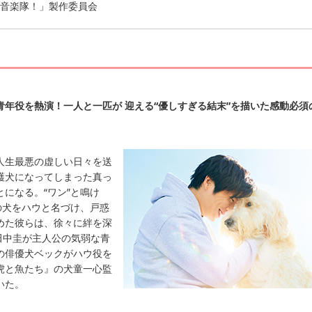
令は音楽隊！」製作委員会
青年役を熱演！一人と一匹が 迎える“優しすぎる結末”を描いた感動必須
生最悪の虚しい日々を送
護犬になってしまった真っ
になる。“ワン”と鳴け
の犬をハウと名づけ、戸惑
めた彼らは、徐々に絆を深
田中圭が主人公の気弱な青
の俳優犬ベックがハウ役を
虎と魚たち』の犬童一心監
いた。