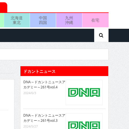
北海道
中国
九州
在宅
東北
四国
沖縄
ドカントニュース
DNA～ドカントニュースア
カデミー～261号vol.4
2024/6/3
DNA～ドカントニュースア
カデミー～261号vol.3
2024/5/27