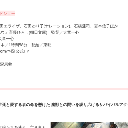
ードショー
池田エライザ、石田ゆり子(ナレーション)、石橋蓮司、宮本信子ほか
『ハウ』斉藤ひろし(朝日文庫) 監督／犬童一心
犬童一心
／日本／1時間58分 配給／東映
com/”>
公式HP
作委員会
生死と愛する者の命を懸けた 魔獣との闘いを繰り広げるサバイバルアク
娘たちを連れ、亡き妻と