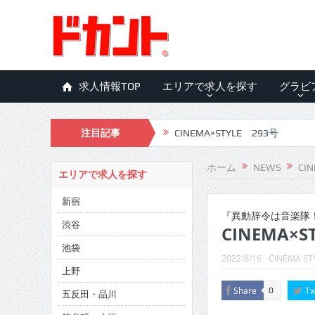
求人情報TOP
エリアで求人を探す
グラビ
注目記事
CINEMA×STYLE 293号
CINEMA×STYLE 292号
ホーム
NEWS
CIN
エリアで求人を探す
CINEMA×STYLE 291号
新宿
CINEMA×STYLE 290号
『異動辞令は音楽隊
渋谷
CINEMA×ST
CINEMA×STYLE 289号
池袋
2022/8/16
CINEMA ST
CINEMA×STYLE 288号
上野
Share
Tw
0
五反田・品川
CINEMA×STYLE 287号