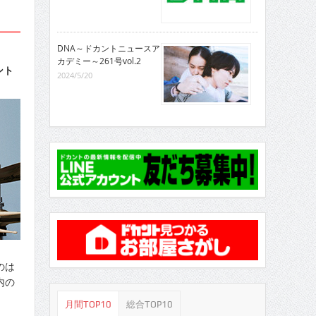
DNA～ドカントニュースア
カデミー～261号vol.2
ント
2024/5/20
のは
内の
月間TOP10
総合TOP10