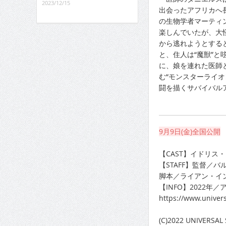
2023/12/15
出会ったアフリカへ
の生物学者マーティ
楽しんでいたが、大
から逃れようとする
と、住人は“魔獣”と
に、娘を連れた医師
む“モンスターライオ
闘を描くサバイバル
9月9日(金)全国公開
【CAST】イドリ
【STAFF】監督／
脚本／ライアン・イ
【INFO】2022年
https://www.univers
(C)2022 UNIVERSAL 