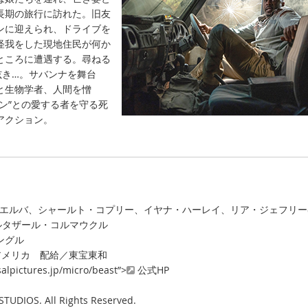
長期の旅行に訪れた。旧友
ンに迎えられ、ドライブを
怪我をした現地住民が何か
ところに遭遇する。尋ねる
呟き…。サバンナを舞台
と生物学者、人間を憎
ン”との愛する者を守る死
アクション。
ス・エルバ、シャールト・コプリー、イヤナ・ハーレイ、リア・ジェフリー
バルタザール・コルマウクル
ングル
／アメリカ 配給／東宝東和
alpictures.jp/micro/beast”>
公式HP
STUDIOS. All Rights Reserved.