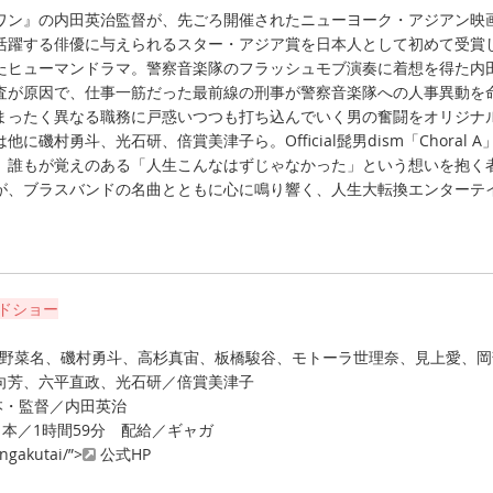
ン』の内田英治監督が、先ごろ開催されたニューヨーク・アジアン映
活躍する俳優に与えられるスター・アジア賞を日本人として初めて受賞
たヒューマンドラマ。警察音楽隊のフラッシュモブ演奏に着想を得た内
査が原因で、仕事一筋だった最前線の刑事が警察音楽隊への人事異動を
まったく異なる職務に戸惑いつつも打ち込んでいく男の奮闘をオリジナ
に磯村勇斗、光石研、倍賞美津子ら。Official髭男dism「Choral A
。誰もが覚えのある「人生こんなはずじゃなかった」という想いを抱く
が、ブラスバンドの名曲とともに心に鳴り響く、人生大転換エンターテ
ードショー
、清野菜名、磯村勇斗、高杉真宙、板橋駿谷、モトーラ世理奈、見上愛、岡
向芳、六平直政、光石研／倍賞美津子
脚本・監督／内田英治
／日本／1時間59分 配給／ギャガ
ongakutai/”>
公式HP