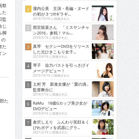
画祭
瀧内公美 主演・長編・ヌード
した
の初が３つ!!!ギラギ...
田監
2014/10/16 に投稿された
命じ
雨宮留菜さん 「ミスヤンチャ
ル脚
ン2016」参戦！マル...
2016/5/16 に投稿された
」の
真琴 セクシーDVDをリリース
者た
した元ひきこもり女子...
イン
2013/4/16 に投稿された
琴子 迫力バストを引っさげイ
メージデビュー！
2015/10/16 に投稿された
土村 芳 新進女優が「愛の渦」
監督舞台に
2014/7/16 に投稿された
部た
RaMu 18歳Gカップ美少女が
DVDデビュー
2016/4/16 に投稿された
倉沢しえり ふんわり笑顔＆く
びれボディを武器にグラ...
2021/2/16 に投稿された