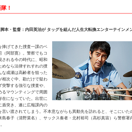
楽隊！
・脚本・監督：内田英治が タッグを組んだ人生大転換エンターテインメ
捧げてきた捜査一課のベ
司（阿部寛）。警察でもコ
視される今の時代に、昭和
ためなら法律すれすれの捜
んな成瀬は高齢者を狙った
が相次ぐ中、勘だけで疑わ
ず突撃する強引な捜査や、
めるマウンティングで周囲
存在になっていた。出世に
に盾突き、遂に広報課内の
を言い渡されてしまう。不本意ながらも異動先を訪れると、そこにいた
来島春子（清野菜名）、サックス奏者・北村裕司（高杉真宙）ら警察署
…。