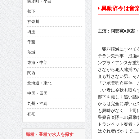
錦糸町・小岩
CINEMA×STYLE 286号
異動辞令は音
都下
CINEMA×STYLE 285号
神奈川
CINEMA×STYLE 294号
主演：阿部寛×原案
埼玉
千葉
犯罪撲滅にすべてを
茨城
テラン鬼刑事・成瀬
東海・中部
ンプライアンスが重
さながら犯人逮捕の
関西
査も辞さない男。そ
北海道・東北
「アポ電強盗事件」
しい者に令状も取ら
中国・四国
部下を厳しく追い詰
九州・沖縄
からは完全に浮いた
も興味がなく、上司
在宅
警察音楽隊への異動
トランペット奏者・
はぐれ者ばかりで…
職種・業種で求人を探す