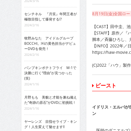
2024/3/16
8月19日(金)全国ロ
センチネル 『月笑』年間王者が
極致目指して爆発する!?
2024/2/16
【CAST】田中圭、
【STAFF】原作／
牧野みなた アイドルグループ
脚本／斉藤ひろし、
BOCCHI。￼の黄色担当がデビュ
【INFO】2022年
ーDVDを発売！
https://haw-movie.
2024/2/16
(C)2022「ハウ」製
パンプキンポテトフライ M-1で
決勝に行く“理由”が見つかった
(笑)
2024/1/16
ビースト
月野もも 美貌と才能を兼ね備え
た“奇跡の原石”がDVDに初挑戦！
イドリス・エルバが
2024/1/16
ン
ヤーレンズ 目指せライブ・キン
グ！人生変えて魅せます!!
医師のダニエルズは