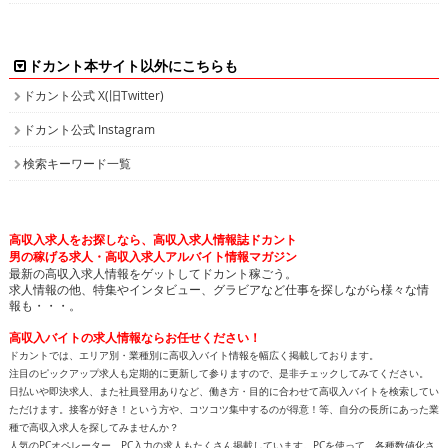
検索キーワード一覧
高収入求人をお探しなら、高収入求人情報誌ドカント
男の稼げる求人・高収入求人アルバイト情報マガジン
最新の高収入求人情報をゲットしてドカント稼ごう。
求人情報の他、特集やインタビュー、グラビアなど仕事を探しながら様々な情
報も・・・。
高収入バイトの求人情報ならお任せください！
ドカントでは、エリア別・業種別に高収入バイト情報を幅広く掲載しております。
注目のピックアップ求人も定期的に更新して参りますので、是非チェックしてみてください。
日払いや即決求人、また社員登用ありなど、働き方・目的に合わせて高収入バイトを検索してい
ただけます。接客が好き！という方や、コツコツ集中するのが得意！等、自分の長所にあった業
種で高収入求人を探してみませんか？
人気のPCオペレーター、PC入力の求人もたくさん掲載しています。PCを使って、各種数値化さ
れたデータ情報を入力したり原稿を書いたりするのがPCオペレーターの主な業務です。未経験
の方でも可能なお仕事で、将来のPCスキルアップも見込めます。新着求人情報も続々追加して
おりますので、きっとアナタに合ったバイトが見つかります。
面白特集ページもたっぷりご用意しておりますので、どうぞ楽しみながら求人を探してくださ
い！
高収入バイトをお探しなら、日払いや即決求人を多数掲載している高収入求人情報誌ドカントへ
どうぞお任せくださいませ！