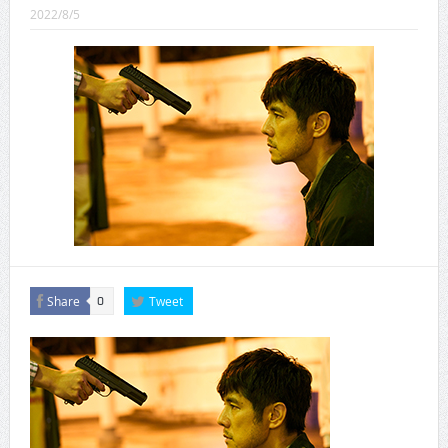
CINEMA×STYLE 289号
2022/8/5
CINEMA×STYLE 288号
CINEMA×STYLE 287号
CINEMA×STYLE 286号
CINEMA×STYLE 285号
CINEMA×STYLE 294号
Share
Tweet
0