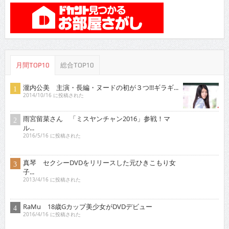
月間TOP10
総合TOP10
瀧内公美 主演・長編・ヌードの初が３つ!!!ギラギ...
2014/10/16 に投稿された
雨宮留菜さん 「ミスヤンチャン2016」参戦！マ
ル...
2016/5/16 に投稿された
真琴 セクシーDVDをリリースした元ひきこもり女
子...
2013/4/16 に投稿された
RaMu 18歳Gカップ美少女がDVDデビュー
2016/4/16 に投稿された
土村 芳 新進女優が「愛の渦」監督舞台に
2014/7/16 に投稿された