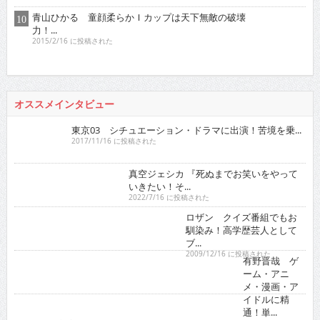
東京03 シチュエーション・ドラマに出演！苦境を乗...
2017/11/16 に投稿された
真空ジェシカ 『死ぬまでお笑いをやって
いきたい！そ...
2022/7/16 に投稿された
ロザン クイズ番組でもお
馴染み！高学歴芸人として
ブ...
2009/12/16 に投稿された
有野晋哉 ゲ
ーム・アニ
メ・漫画・ア
イドルに精
通！単...
2017/5/16 に投稿された
ゴー☆ジャス 『夢が叶うというのは直線ではなくいろ...
2021/11/16 に投稿された
グラビア