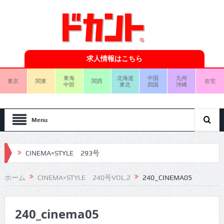
求人情報はこちら
東海
北海道
中国
九州
東京
関東
関西
在宅
中部
東北
四国
沖縄
Menu
CINEMA×STYLE 293号
CINEMA×STYLE 292号
ホーム
CINEMA×STYLE 240号VOL.2
240_CINEMA05
CINEMA×STYLE 291号
240_cinema05
CINEMA×STYLE 290号