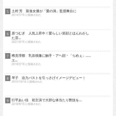
原つむぎ 人気上昇中！愛らしい笑顔とほんわかし
た雰...
2021/3/16 に投稿された
稀見理都 乳首残像に触手・アヘ顔・「らめぇ」……
エ...
2018/3/16 に投稿された
琴子 迫力バストを引っさげイメージデビュー！
2015/10/16 に投稿された
行平あい佳 初主演で大胆な体当たり艶技を…
2018/9/15 に投稿された
青山ひかる 童顔柔らかＩカップは天下無敵の破壊
力！...
2015/2/16 に投稿された
オススメインタビュー