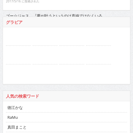
人気の検索ワード
徳江かな
RaMu
真田まこと
netflix
ドカント 2016年
バックナンバー
2026
:
01
02
03
04
05
06
07