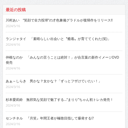
最近の投稿
川村あい “笑顔で全力投球”の才色兼備グラドルが復帰作をリリース!!
2024/5/16
ランジャタイ 「素晴らしい出会いと〝癒着〟が育ててくれた(笑)」
2024/4/16
仲根なのか 「みんなの言うことは絶対！」が合言葉の新作イメージDVD
発売
2024/4/16
あぁ～しらき 男かな？女かな？「ずっとフザけていたい！」
2024/3/16
杉本愛莉鈴 無邪気な笑顔で魅了する…“まりり”ちゃん初トレカ発売！
2024/3/16
センチネル 『月笑』年間王者が極致目指して爆発する!?
2024/2/16