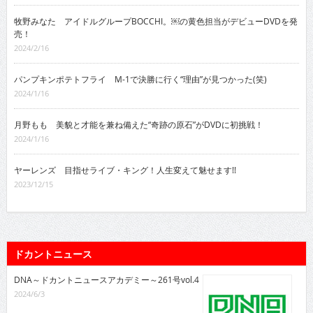
牧野みなた アイドルグループBOCCHI。￼の黄色担当がデビューDVDを発
売！
2024/2/16
パンプキンポテトフライ M-1で決勝に行く“理由”が見つかった(笑)
2024/1/16
月野もも 美貌と才能を兼ね備えた“奇跡の原石”がDVDに初挑戦！
2024/1/16
ヤーレンズ 目指せライブ・キング！人生変えて魅せます!!
2023/12/15
ドカントニュース
DNA～ドカントニュースアカデミー～261号vol.4
2024/6/3