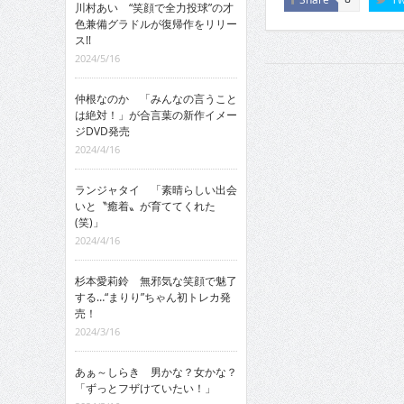
川村あい “笑顔で全力投球”の才
色兼備グラドルが復帰作をリリー
ス!!
2024/5/16
仲根なのか 「みんなの言うこと
は絶対！」が合言葉の新作イメー
ジDVD発売
2024/4/16
ランジャタイ 「素晴らしい出会
いと〝癒着〟が育ててくれた
(笑)」
2024/4/16
杉本愛莉鈴 無邪気な笑顔で魅了
する…“まりり”ちゃん初トレカ発
売！
2024/3/16
あぁ～しらき 男かな？女かな？
「ずっとフザけていたい！」