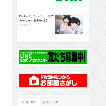
DNA～ドカントニュースア
カデミー～261号vol.2
2024/5/20
月間TOP10
総合TOP10