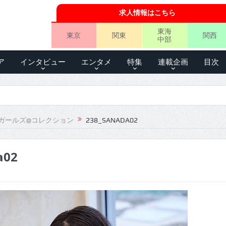
求人情報はこちら
東海
東京
関東
関西
中部
ア
インタビュー
エンタメ
特集
連載企画
目次
ガールズ@コレクション
238_SANADA02
a02