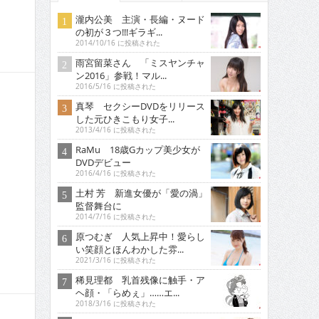
瀧内公美 主演・長編・ヌード
の初が３つ!!!ギラギ...
2014/10/16 に投稿された
雨宮留菜さん 「ミスヤンチャ
ン2016」参戦！マル...
2016/5/16 に投稿された
真琴 セクシーDVDをリリース
した元ひきこもり女子...
2013/4/16 に投稿された
RaMu 18歳Gカップ美少女が
DVDデビュー
2016/4/16 に投稿された
土村 芳 新進女優が「愛の渦」
監督舞台に
2014/7/16 に投稿された
原つむぎ 人気上昇中！愛らし
い笑顔とほんわかした雰...
2021/3/16 に投稿された
稀見理都 乳首残像に触手・ア
ヘ顔・「らめぇ」……エ...
2018/3/16 に投稿された