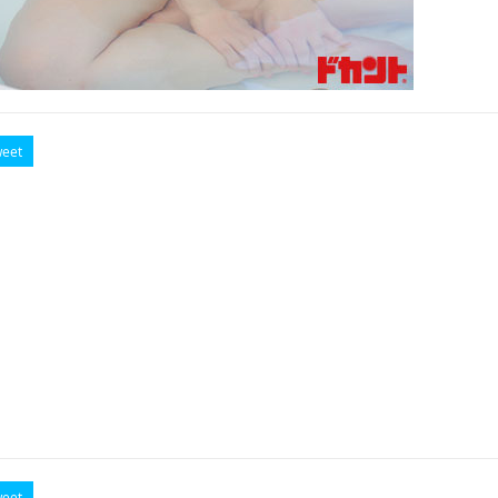
eet
eet