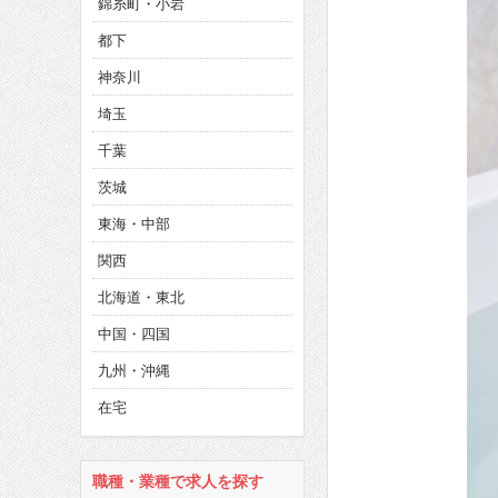
錦糸町・小岩
CINEMA×STYLE 286号
都下
CINEMA×STYLE 285号
神奈川
CINEMA×STYLE 294号
埼玉
千葉
茨城
東海・中部
関西
北海道・東北
中国・四国
九州・沖縄
在宅
職種・業種で求人を探す