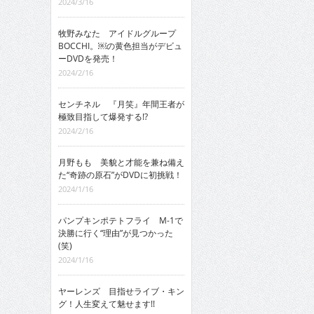
2024/3/16
牧野みなた アイドルグループ
BOCCHI。￼の黄色担当がデビュ
ーDVDを発売！
2024/2/16
センチネル 『月笑』年間王者が
極致目指して爆発する!?
2024/2/16
月野もも 美貌と才能を兼ね備え
た“奇跡の原石”がDVDに初挑戦！
2024/1/16
パンプキンポテトフライ M-1で
決勝に行く“理由”が見つかった
(笑)
2024/1/16
ヤーレンズ 目指せライブ・キン
グ！人生変えて魅せます!!