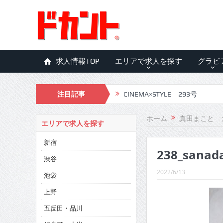
求人情報TOP
エリアで求人を探す
グラビ
注目記事
CINEMA×STYLE 293号
CINEMA×STYLE 292号
ホーム
真田まこと 
エリアで求人を探す
CINEMA×STYLE 291号
新宿
238_sanad
CINEMA×STYLE 290号
渋谷
CINEMA×STYLE 289号
2022/6/13
池袋
CINEMA×STYLE 288号
上野
五反田・品川
CINEMA×STYLE 287号