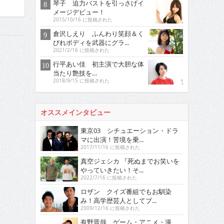
琴子 迫力バストを引っさげイ
メージデビュー！
2015/10/16 に投稿された
倉沢しえり ふんわり笑顔＆く
びれボディを武器にグラ...
2021/2/16 に投稿された
行平あい佳 初主演で大胆な体
当たり艶技を…
2018/9/15 に投稿された
オススメインタビュー
東京03 シチュエーション・ドラ
マに出演！苦境を乗...
2017/11/16 に投稿された
真空ジェシカ 『死ぬまでお笑いを
やっていきたい！そ...
2022/7/16 に投稿された
ロザン クイズ番組でもお馴染
み！高学歴芸人としてブ...
2009/12/16 に投稿された
有野晋哉 ゲーム・アニメ・漫