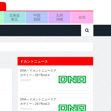
北海道
中国
九州
在宅
東北
四国
沖縄
ドカントニュース
DNA～ドカントニュースア
カデミー～261号vol.4
2024/6/3
DNA～ドカントニュースア
カデミー～261号vol.3
2024/5/27