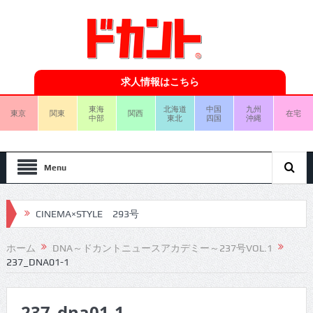
求人情報はこちら
東海
北海道
中国
九州
東京
関東
関西
在宅
中部
東北
四国
沖縄
Menu
CINEMA×STYLE 293号
CINEMA×STYLE 292号
ホーム
DNA～ドカントニュースアカデミー～237号VOL.1
237_DNA01-1
CINEMA×STYLE 291号
CINEMA×STYLE 290号
237_dna01-1