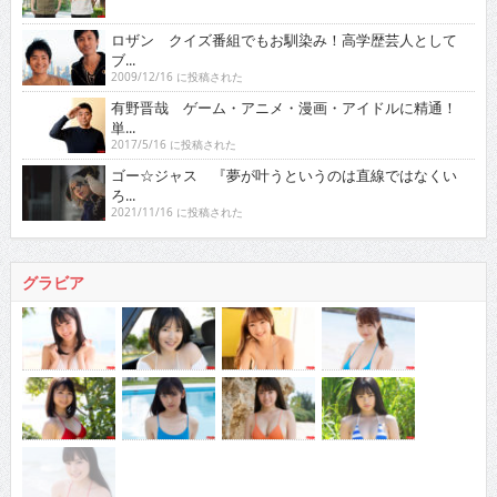
ロザン クイズ番組でもお馴染み！高学歴芸人として
ブ...
2009/12/16 に投稿された
有野晋哉 ゲーム・アニメ・漫画・アイドルに精通！
単...
2017/5/16 に投稿された
ゴー☆ジャス 『夢が叶うというのは直線ではなくい
ろ...
2021/11/16 に投稿された
グラビア