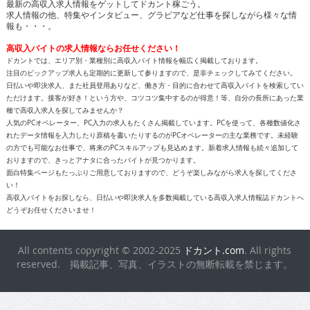
最新の高収入求人情報をゲットしてドカント稼ごう。
求人情報の他、特集やインタビュー、グラビアなど仕事を探しながら様々な情
報も・・・。
高収入バイトの求人情報ならお任せください！
ドカントでは、エリア別・業種別に高収入バイト情報を幅広く掲載しております。
注目のピックアップ求人も定期的に更新して参りますので、是非チェックしてみてください。
日払いや即決求人、また社員登用ありなど、働き方・目的に合わせて高収入バイトを検索してい
ただけます。接客が好き！という方や、コツコツ集中するのが得意！等、自分の長所にあった業
種で高収入求人を探してみませんか？
人気のPCオペレーター、PC入力の求人もたくさん掲載しています。PCを使って、各種数値化さ
れたデータ情報を入力したり原稿を書いたりするのがPCオペレーターの主な業務です。未経験
の方でも可能なお仕事で、将来のPCスキルアップも見込めます。新着求人情報も続々追加して
おりますので、きっとアナタに合ったバイトが見つかります。
面白特集ページもたっぷりご用意しておりますので、どうぞ楽しみながら求人を探してくださ
い！
高収入バイトをお探しなら、日払いや即決求人を多数掲載している高収入求人情報誌ドカントへ
どうぞお任せくださいませ！
All contents copyright © 2002-2025
ドカント.com
. All rights
reserved. 掲載記事、写真、イラストの無断転載を禁じます。