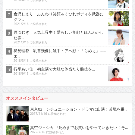
2016/4/16 に投稿された
倉沢しえり ふんわり笑顔＆くびれボディを武器に
グラ...
2021/2/16 に投稿された
原つむぎ 人気上昇中！愛らしい笑顔とほんわかし
た雰...
2021/3/16 に投稿された
稀見理都 乳首残像に触手・アヘ顔・「らめぇ」……
エ...
2018/3/16 に投稿された
行平あい佳 初主演で大胆な体当たり艶技を…
2018/9/15 に投稿された
オススメインタビュー
東京03 シチュエーション・ドラマに出演！苦境を乗...
2017/11/16 に投稿された
真空ジェシカ 『死ぬまでお笑いをやっていきたい！そ...
2022/7/16 に投稿された