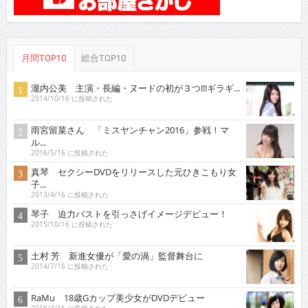
月間TOP10
総合TOP10
瀧内公美 主演・長編・ヌードの初が３つ!!!ギラギ...
2014/10/16 に投稿された
雨宮留菜さん 「ミスヤンチャン2016」参戦！マ
ル...
2016/5/16 に投稿された
真琴 セクシーDVDをリリースした元ひきこもり女
子...
2013/4/16 に投稿された
琴子 迫力バストを引っさげイメージデビュー！
2015/10/16 に投稿された
土村 芳 新進女優が「愛の渦」監督舞台に
2014/7/16 に投稿された
RaMu 18歳Gカップ美少女がDVDデビュー