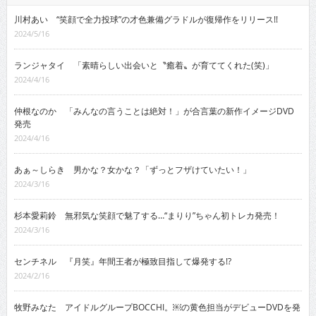
川村あい “笑顔で全力投球”の才色兼備グラドルが復帰作をリリース!!
2024/5/16
ランジャタイ 「素晴らしい出会いと〝癒着〟が育ててくれた(笑)」
2024/4/16
仲根なのか 「みんなの言うことは絶対！」が合言葉の新作イメージDVD
発売
2024/4/16
あぁ～しらき 男かな？女かな？「ずっとフザけていたい！」
2024/3/16
杉本愛莉鈴 無邪気な笑顔で魅了する…“まりり”ちゃん初トレカ発売！
2024/3/16
センチネル 『月笑』年間王者が極致目指して爆発する!?
2024/2/16
牧野みなた アイドルグループBOCCHI。￼の黄色担当がデビューDVDを発