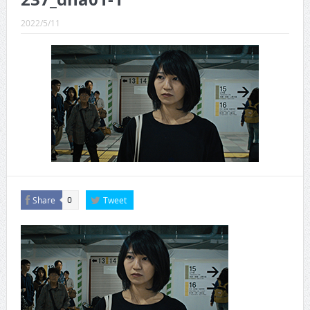
CINEMA×STYLE 289号
2022/5/11
CINEMA×STYLE 288号
CINEMA×STYLE 287号
CINEMA×STYLE 286号
CINEMA×STYLE 285号
CINEMA×STYLE 294号
Share
Tweet
0