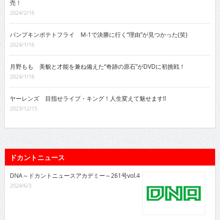
売！
2024/2/16
パンプキンポテトフライ M-1で決勝に行く“理由”が見つかった(笑)
2024/1/16
月野もも 美貌と才能を兼ね備えた“奇跡の原石”がDVDに初挑戦！
2024/1/16
ヤーレンズ 目指せライブ・キング！人生変えて魅せます!!
2023/12/15
ドカントニュース
DNA～ドカントニュースアカデミー～261号vol.4
2024/6/3