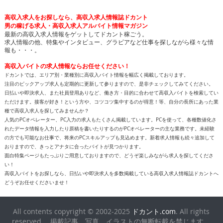
高収入求人をお探しなら、高収入求人情報誌ドカント
男の稼げる求人・高収入求人アルバイト情報マガジン
最新の高収入求人情報をゲットしてドカント稼ごう。
求人情報の他、特集やインタビュー、グラビアなど仕事を探しながら様々な情
報も・・・。
高収入バイトの求人情報ならお任せください！
ドカントでは、エリア別・業種別に高収入バイト情報を幅広く掲載しております。
注目のピックアップ求人も定期的に更新して参りますので、是非チェックしてみてください。
日払いや即決求人、また社員登用ありなど、働き方・目的に合わせて高収入バイトを検索してい
ただけます。接客が好き！という方や、コツコツ集中するのが得意！等、自分の長所にあった業
種で高収入求人を探してみませんか？
人気のPCオペレーター、PC入力の求人もたくさん掲載しています。PCを使って、各種数値化さ
れたデータ情報を入力したり原稿を書いたりするのがPCオペレーターの主な業務です。未経験
の方でも可能なお仕事で、将来のPCスキルアップも見込めます。新着求人情報も続々追加して
おりますので、きっとアナタに合ったバイトが見つかります。
面白特集ページもたっぷりご用意しておりますので、どうぞ楽しみながら求人を探してくださ
い！
高収入バイトをお探しなら、日払いや即決求人を多数掲載している高収入求人情報誌ドカントへ
どうぞお任せくださいませ！
All contents copyright © 2002-2025
ドカント.com
. All rights
reserved. 掲載記事、写真、イラストの無断転載を禁じます。