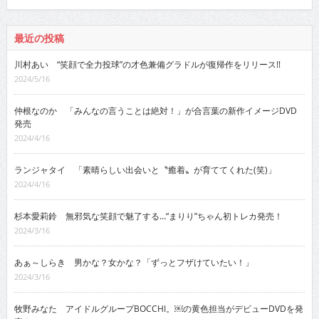
最近の投稿
川村あい “笑顔で全力投球”の才色兼備グラドルが復帰作をリリース!!
2024/5/16
仲根なのか 「みんなの言うことは絶対！」が合言葉の新作イメージDVD
発売
2024/4/16
ランジャタイ 「素晴らしい出会いと〝癒着〟が育ててくれた(笑)」
2024/4/16
杉本愛莉鈴 無邪気な笑顔で魅了する…“まりり”ちゃん初トレカ発売！
2024/3/16
あぁ～しらき 男かな？女かな？「ずっとフザけていたい！」
2024/3/16
牧野みなた アイドルグループBOCCHI。￼の黄色担当がデビューDVDを発