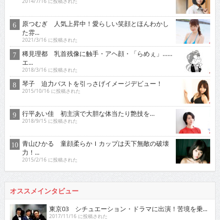
2014/7/16 に投稿された
原つむぎ 人気上昇中！愛らしい笑顔とほんわかし
た雰...
2021/3/16 に投稿された
稀見理都 乳首残像に触手・アヘ顔・「らめぇ」……
エ...
2018/3/16 に投稿された
琴子 迫力バストを引っさげイメージデビュー！
2015/10/16 に投稿された
行平あい佳 初主演で大胆な体当たり艶技を…
2018/9/15 に投稿された
青山ひかる 童顔柔らかＩカップは天下無敵の破壊
力！...
2015/2/16 に投稿された
オススメインタビュー
東京03 シチュエーション・ドラマに出演！苦境を乗...
2017/11/16 に投稿された