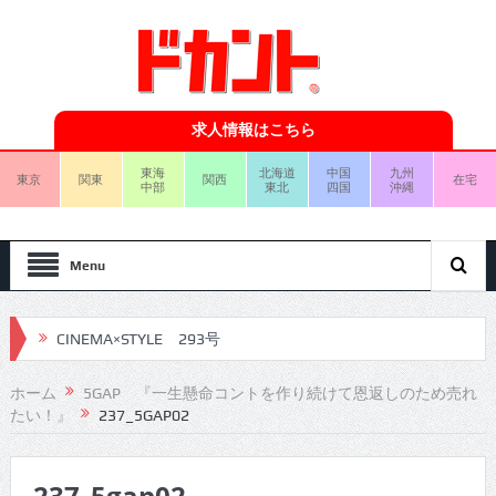
求人情報はこちら
東海
北海道
中国
九州
東京
関東
関西
在宅
中部
東北
四国
沖縄
Menu
CINEMA×STYLE 293号
CINEMA×STYLE 292号
ホーム
5GAP 『一生懸命コントを作り続けて恩返しのため売れ
たい！』
237_5GAP02
CINEMA×STYLE 291号
CINEMA×STYLE 290号