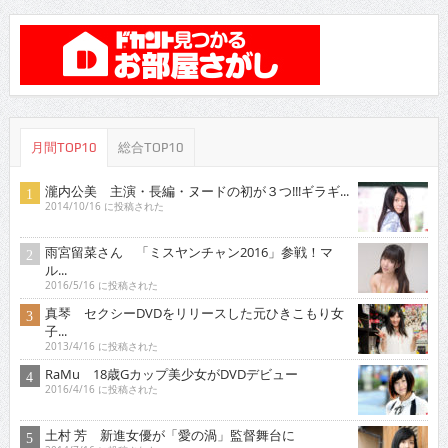
月間TOP10
総合TOP10
瀧内公美 主演・長編・ヌードの初が３つ!!!ギラギ...
2014/10/16 に投稿された
雨宮留菜さん 「ミスヤンチャン2016」参戦！マ
ル...
2016/5/16 に投稿された
真琴 セクシーDVDをリリースした元ひきこもり女
子...
2013/4/16 に投稿された
RaMu 18歳Gカップ美少女がDVDデビュー
2016/4/16 に投稿された
土村 芳 新進女優が「愛の渦」監督舞台に