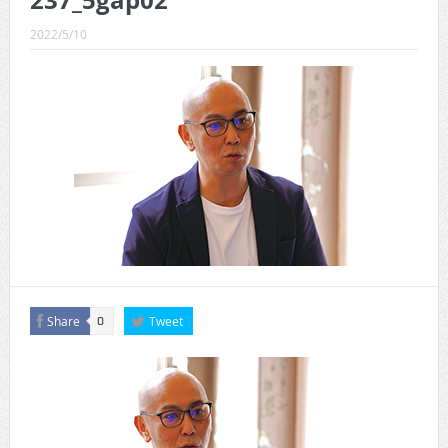
237_5gap02
CINEMA×STYLE 289号
2022/5/10
CINEMA×STYLE 288号
CINEMA×STYLE 287号
CINEMA×STYLE 286号
CINEMA×STYLE 285号
CINEMA×STYLE 294号
Share
Tweet
0