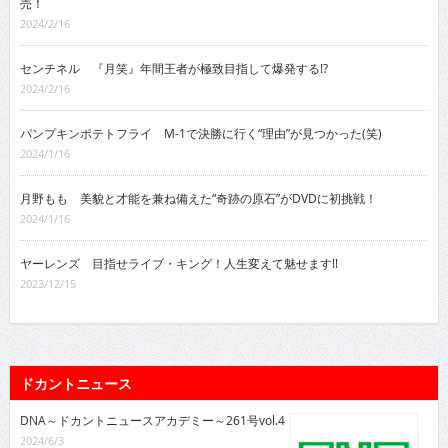
売！
2024/2/16
センチネル 『月笑』年間王者が極致目指して爆発する!?
2024/2/16
パンプキンポテトフライ M-1で決勝に行く“理由”が見つかった(笑)
2024/1/16
月野もも 美貌と才能を兼ね備えた“奇跡の原石”がDVDに初挑戦！
2024/1/16
ヤーレンズ 目指せライブ・キング！人生変えて魅せます!!
2023/12/15
ドカントニュース
DNA～ドカントニュースアカデミー～261号vol.4
2024/6/3