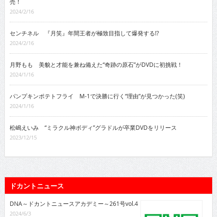
売！
2024/2/16
センチネル 『月笑』年間王者が極致目指して爆発する!?
2024/2/16
月野もも 美貌と才能を兼ね備えた“奇跡の原石”がDVDに初挑戦！
2024/1/16
パンプキンポテトフライ M-1で決勝に行く“理由”が見つかった(笑)
2024/1/16
松嶋えいみ “ミラクル神ボディ”グラドルが卒業DVDをリリース
2023/12/15
ドカントニュース
DNA～ドカントニュースアカデミー～261号vol.4
2024/6/3