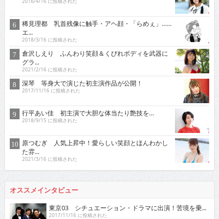
2016/4/16 に投稿された
稀見理都 乳首残像に触手・アヘ顔・「らめぇ」……
エ...
2018/3/16 に投稿された
倉沢しえり ふんわり笑顔＆くびれボディを武器に
グラ...
2021/2/16 に投稿された
深琴 等身大で演じた初主演作品が公開！
2017/11/16 に投稿された
行平あい佳 初主演で大胆な体当たり艶技を…
2018/9/15 に投稿された
原つむぎ 人気上昇中！愛らしい笑顔とほんわかし
た雰...
2021/3/16 に投稿された
オススメインタビュー
東京03 シチュエーション・ドラマに出演！苦境を乗...
2017/11/16 に投稿された