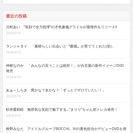
最近の投稿
川村あい “笑顔で全力投球”の才色兼備グラドルが復帰作をリリース!!
2024/5/16
ランジャタイ 「素晴らしい出会いと〝癒着〟が育ててくれた(笑)」
2024/4/16
仲根なのか 「みんなの言うことは絶対！」が合言葉の新作イメージDVD
発売
2024/4/16
あぁ～しらき 男かな？女かな？「ずっとフザけていたい！」
2024/3/16
杉本愛莉鈴 無邪気な笑顔で魅了する…“まりり”ちゃん初トレカ発売！
2024/3/16
牧野みなた アイドルグループBOCCHI。￼の黄色担当がデビューDVDを発