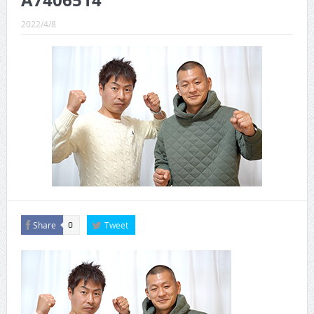
A7406514
CINEMA×STYLE 289号
2022/4/8
CINEMA×STYLE 288号
CINEMA×STYLE 287号
CINEMA×STYLE 286号
CINEMA×STYLE 285号
CINEMA×STYLE 294号
Share
Tweet
0