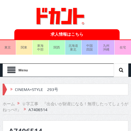
求人情報はこちら
東海
北海道
中国
九州
東京
関東
関西
在宅
中部
東北
四国
沖縄
Menu
CINEMA×STYLE 293号
CINEMA×STYLE 292号
ホーム
Ｕ字工事 『出会いが財産になる！無理したってしょうが
ねっぺ!!』
A7406514
CINEMA×STYLE 291号
CINEMA×STYLE 290号