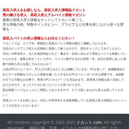
高収入求人をお探しなら、高収入求人情報誌ドカント
男の稼げる求人・高収入求人アルバイト情報マガジン
最新の高収入求人情報をゲットしてドカント稼ごう。
求人情報の他、特集やインタビュー、グラビアなど仕事を探しながら様々な情
報も・・・。
高収入バイトの求人情報ならお任せください！
ドカントでは、エリア別・業種別に高収入バイト情報を幅広く掲載しております。
注目のピックアップ求人も定期的に更新して参りますので、是非チェックしてみてください。
日払いや即決求人、また社員登用ありなど、働き方・目的に合わせて高収入バイトを検索してい
ただけます。接客が好き！という方や、コツコツ集中するのが得意！等、自分の長所にあった業
種で高収入求人を探してみませんか？
人気のPCオペレーター、PC入力の求人もたくさん掲載しています。PCを使って、各種数値化さ
れたデータ情報を入力したり原稿を書いたりするのがPCオペレーターの主な業務です。未経験
の方でも可能なお仕事で、将来のPCスキルアップも見込めます。新着求人情報も続々追加して
おりますので、きっとアナタに合ったバイトが見つかります。
面白特集ページもたっぷりご用意しておりますので、どうぞ楽しみながら求人を探してくださ
い！
高収入バイトをお探しなら、日払いや即決求人を多数掲載している高収入求人情報誌ドカントへ
どうぞお任せくださいませ！
All contents copyright © 2002-2025
ドカント.com
. All rights
reserved. 掲載記事、写真、イラストの無断転載を禁じます。