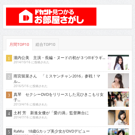
月間TOP10
総合TOP10
瀧内公美 主演・長編・ヌードの初が３つ!!!ギラギ...
2014/10/16 に投稿された
雨宮留菜さん 「ミスヤンチャン2016」参戦！マ
ル...
2016/5/16 に投稿された
真琴 セクシーDVDをリリースした元ひきこもり女
子...
2013/4/16 に投稿された
土村 芳 新進女優が「愛の渦」監督舞台に
2014/7/16 に投稿された
RaMu 18歳Gカップ美少女がDVDデビュー