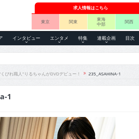
求人情報はこちら
東海
東京
関東
関西
中部
ア
インタビュー
エンタメ
特集
連載企画
目次
“くびれ職人”りるちゃんがDVDデビュー！
235_ASAHINA-1
a-1