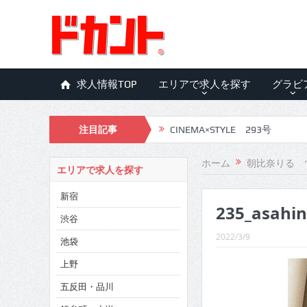
求人情報TOP
エリアで求人を探す
グラビ
注目記事
CINEMA×STYLE 293号
CINEMA×STYLE 292号
ホーム
朝比奈りる 
エリアで求人を探す
CINEMA×STYLE 291号
新宿
235_asahin
CINEMA×STYLE 290号
渋谷
CINEMA×STYLE 289号
2022/3/9
池袋
CINEMA×STYLE 288号
上野
五反田・品川
CINEMA×STYLE 287号