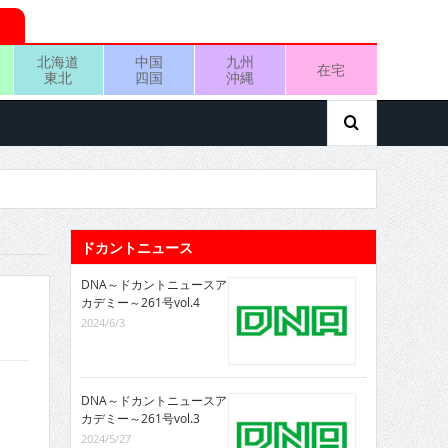
北海道
中国
九州
在宅
東北
四国
沖縄
ドカントニュース
DNA～ドカントニュースア
カデミー～261号vol.4
2024/6/3
DNA～ドカントニュースア
カデミー～261号vol.3
2024/5/27