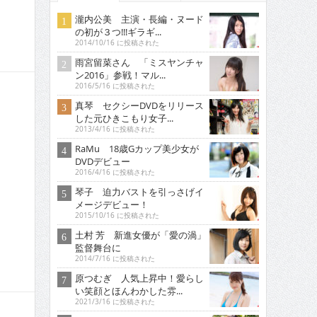
瀧内公美 主演・長編・ヌード
の初が３つ!!!ギラギ...
2014/10/16 に投稿された
雨宮留菜さん 「ミスヤンチャ
ン2016」参戦！マル...
2016/5/16 に投稿された
真琴 セクシーDVDをリリース
した元ひきこもり女子...
2013/4/16 に投稿された
RaMu 18歳Gカップ美少女が
DVDデビュー
2016/4/16 に投稿された
琴子 迫力バストを引っさげイ
メージデビュー！
2015/10/16 に投稿された
土村 芳 新進女優が「愛の渦」
監督舞台に
2014/7/16 に投稿された
原つむぎ 人気上昇中！愛らし
い笑顔とほんわかした雰...
2021/3/16 に投稿された