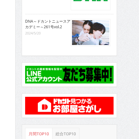
DNA～ドカントニュースア
カデミー～261号vol.2
2024/5/20
月間TOP10
総合TOP10