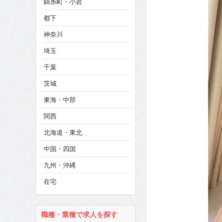
錦糸町・小岩
CINEMA×STYLE 286号
都下
CINEMA×STYLE 285号
神奈川
CINEMA×STYLE 294号
埼玉
千葉
茨城
東海・中部
関西
北海道・東北
中国・四国
九州・沖縄
在宅
職種・業種で求人を探す