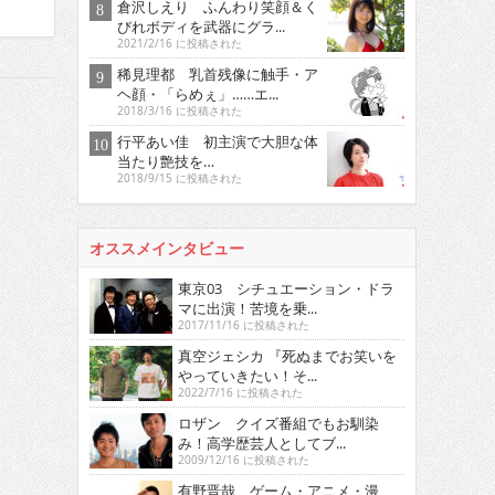
倉沢しえり ふんわり笑顔＆く
びれボディを武器にグラ...
2021/2/16 に投稿された
稀見理都 乳首残像に触手・ア
ヘ顔・「らめぇ」……エ...
2018/3/16 に投稿された
行平あい佳 初主演で大胆な体
当たり艶技を…
2018/9/15 に投稿された
オススメインタビュー
東京03 シチュエーション・ドラ
マに出演！苦境を乗...
2017/11/16 に投稿された
真空ジェシカ 『死ぬまでお笑いを
やっていきたい！そ...
2022/7/16 に投稿された
ロザン クイズ番組でもお馴染
み！高学歴芸人としてブ...
2009/12/16 に投稿された
有野晋哉 ゲーム・アニメ・漫