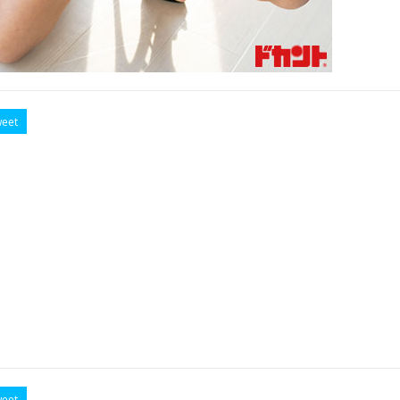
eet
eet