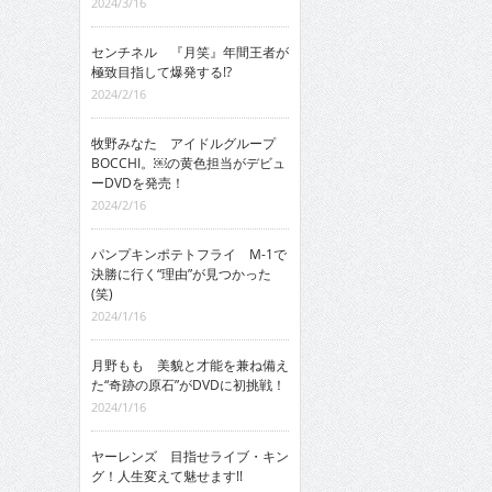
2024/3/16
センチネル 『月笑』年間王者が
極致目指して爆発する!?
2024/2/16
牧野みなた アイドルグループ
BOCCHI。￼の黄色担当がデビュ
ーDVDを発売！
2024/2/16
パンプキンポテトフライ M-1で
決勝に行く“理由”が見つかった
(笑)
2024/1/16
月野もも 美貌と才能を兼ね備え
た“奇跡の原石”がDVDに初挑戦！
2024/1/16
ヤーレンズ 目指せライブ・キン
グ！人生変えて魅せます!!