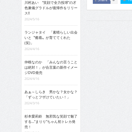
川村あい “笑顔で全力投球”の才
色兼備グラドルが復帰作をリリー
ス!!
2024/5/16
ランジャタイ 「素晴らしい出会
いと〝癒着〟が育ててくれた
(笑)」
2024/4/16
仲根なのか 「みんなの言うこと
は絶対！」が合言葉の新作イメー
ジDVD発売
2024/4/16
あぁ～しらき 男かな？女かな？
「ずっとフザけていたい！」
2024/3/16
杉本愛莉鈴 無邪気な笑顔で魅了
する…“まりり”ちゃん初トレカ発
売！