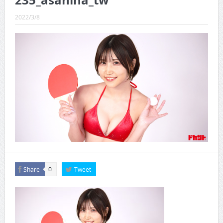
235_asahina_tw
CINEMA×STYLE 289号
2022/3/8
CINEMA×STYLE 288号
CINEMA×STYLE 287号
CINEMA×STYLE 286号
CINEMA×STYLE 285号
CINEMA×STYLE 294号
Share
Tweet
0