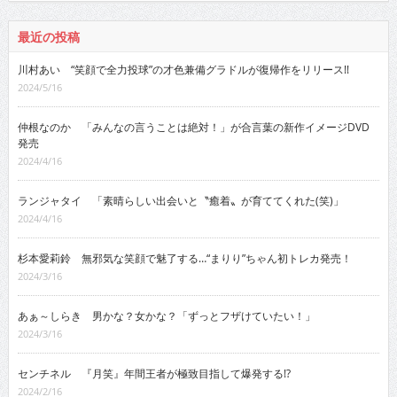
最近の投稿
川村あい “笑顔で全力投球”の才色兼備グラドルが復帰作をリリース!!
2024/5/16
仲根なのか 「みんなの言うことは絶対！」が合言葉の新作イメージDVD
発売
2024/4/16
ランジャタイ 「素晴らしい出会いと〝癒着〟が育ててくれた(笑)」
2024/4/16
杉本愛莉鈴 無邪気な笑顔で魅了する…“まりり”ちゃん初トレカ発売！
2024/3/16
あぁ～しらき 男かな？女かな？「ずっとフザけていたい！」
2024/3/16
センチネル 『月笑』年間王者が極致目指して爆発する!?
2024/2/16