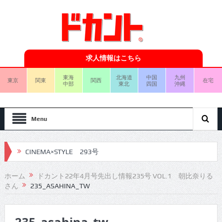
求人情報はこちら
東海
北海道
中国
九州
東京
関東
関西
在宅
中部
東北
四国
沖縄
Menu
CINEMA×STYLE 293号
CINEMA×STYLE 292号
ホーム
ドカント22年4月号先出し情報235号 VOL.1 朝比奈りる
さん
235_ASAHINA_TW
CINEMA×STYLE 291号
CINEMA×STYLE 290号