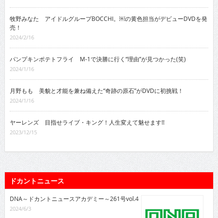
牧野みなた アイドルグループBOCCHI。￼の黄色担当がデビューDVDを発
売！
2024/2/16
パンプキンポテトフライ M-1で決勝に行く“理由”が見つかった(笑)
2024/1/16
月野もも 美貌と才能を兼ね備えた“奇跡の原石”がDVDに初挑戦！
2024/1/16
ヤーレンズ 目指せライブ・キング！人生変えて魅せます!!
2023/12/15
ドカントニュース
DNA～ドカントニュースアカデミー～261号vol.4
2024/6/3