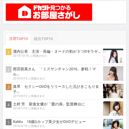
月間TOP10
総合TOP10
瀧内公美 主演・長編・ヌードの初が３つ!!!ギラギ...
2014/10/16 に投稿された
雨宮留菜さん 「ミスヤンチャン2016」参戦！マ
ル...
2016/5/16 に投稿された
真琴 セクシーDVDをリリースした元ひきこもり女
子...
2013/4/16 に投稿された
土村 芳 新進女優が「愛の渦」監督舞台に
2014/7/16 に投稿された
RaMu 18歳Gカップ美少女がDVDデビュー
2016/4/16 に投稿された