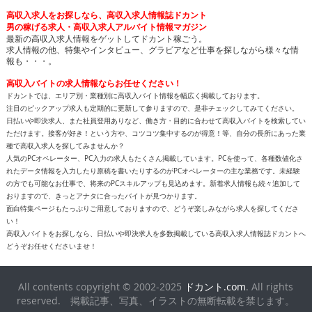
高収入求人をお探しなら、高収入求人情報誌ドカント
男の稼げる求人・高収入求人アルバイト情報マガジン
最新の高収入求人情報をゲットしてドカント稼ごう。
求人情報の他、特集やインタビュー、グラビアなど仕事を探しながら様々な情
報も・・・。
高収入バイトの求人情報ならお任せください！
ドカントでは、エリア別・業種別に高収入バイト情報を幅広く掲載しております。
注目のピックアップ求人も定期的に更新して参りますので、是非チェックしてみてください。
日払いや即決求人、また社員登用ありなど、働き方・目的に合わせて高収入バイトを検索してい
ただけます。接客が好き！という方や、コツコツ集中するのが得意！等、自分の長所にあった業
種で高収入求人を探してみませんか？
人気のPCオペレーター、PC入力の求人もたくさん掲載しています。PCを使って、各種数値化さ
れたデータ情報を入力したり原稿を書いたりするのがPCオペレーターの主な業務です。未経験
の方でも可能なお仕事で、将来のPCスキルアップも見込めます。新着求人情報も続々追加して
おりますので、きっとアナタに合ったバイトが見つかります。
面白特集ページもたっぷりご用意しておりますので、どうぞ楽しみながら求人を探してくださ
い！
高収入バイトをお探しなら、日払いや即決求人を多数掲載している高収入求人情報誌ドカントへ
どうぞお任せくださいませ！
All contents copyright © 2002-2025
ドカント.com
. All rights
reserved. 掲載記事、写真、イラストの無断転載を禁じます。