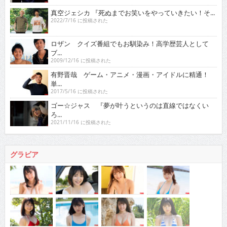
真空ジェシカ 『死ぬまでお笑いをやっていきたい！そ...
2022/7/16 に投稿された
ロザン クイズ番組でもお馴染み！高学歴芸人として
ブ...
2009/12/16 に投稿された
有野晋哉 ゲーム・アニメ・漫画・アイドルに精通！
単...
2017/5/16 に投稿された
ゴー☆ジャス 『夢が叶うというのは直線ではなくい
ろ...
2021/11/16 に投稿された
グラビア