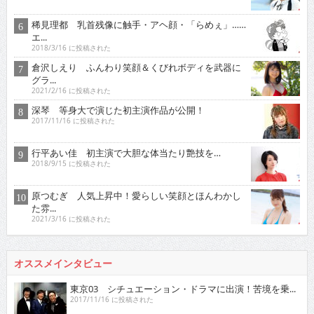
稀見理都 乳首残像に触手・アヘ顔・「らめぇ」……
エ...
2018/3/16 に投稿された
倉沢しえり ふんわり笑顔＆くびれボディを武器に
グラ...
2021/2/16 に投稿された
深琴 等身大で演じた初主演作品が公開！
2017/11/16 に投稿された
行平あい佳 初主演で大胆な体当たり艶技を…
2018/9/15 に投稿された
原つむぎ 人気上昇中！愛らしい笑顔とほんわかし
た雰...
2021/3/16 に投稿された
オススメインタビュー
東京03 シチュエーション・ドラマに出演！苦境を乗...
2017/11/16 に投稿された