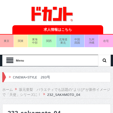
求人情報はこちら
東海
北海道
中国
九州
東京
関東
関西
在宅
中部
東北
四国
沖縄
Menu
CINEMA×STYLE 293号
CINEMA×STYLE 292号
ホーム
坂元誉梨 バラエティでも話題の“よりぴ”が新作イメージ
で「天使」シリーズに！
232_SAKAMOTO_04
CINEMA×STYLE 291号
CINEMA×STYLE 290号