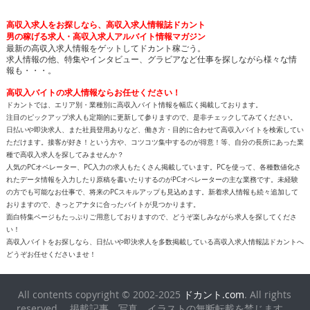
高収入求人をお探しなら、高収入求人情報誌ドカント
男の稼げる求人・高収入求人アルバイト情報マガジン
最新の高収入求人情報をゲットしてドカント稼ごう。
求人情報の他、特集やインタビュー、グラビアなど仕事を探しながら様々な情
報も・・・。
高収入バイトの求人情報ならお任せください！
ドカントでは、エリア別・業種別に高収入バイト情報を幅広く掲載しております。
注目のピックアップ求人も定期的に更新して参りますので、是非チェックしてみてください。
日払いや即決求人、また社員登用ありなど、働き方・目的に合わせて高収入バイトを検索してい
ただけます。接客が好き！という方や、コツコツ集中するのが得意！等、自分の長所にあった業
種で高収入求人を探してみませんか？
人気のPCオペレーター、PC入力の求人もたくさん掲載しています。PCを使って、各種数値化さ
れたデータ情報を入力したり原稿を書いたりするのがPCオペレーターの主な業務です。未経験
の方でも可能なお仕事で、将来のPCスキルアップも見込めます。新着求人情報も続々追加して
おりますので、きっとアナタに合ったバイトが見つかります。
面白特集ページもたっぷりご用意しておりますので、どうぞ楽しみながら求人を探してくださ
い！
高収入バイトをお探しなら、日払いや即決求人を多数掲載している高収入求人情報誌ドカントへ
どうぞお任せくださいませ！
All contents copyright © 2002-2025
ドカント.com
. All rights
reserved. 掲載記事、写真、イラストの無断転載を禁じます。