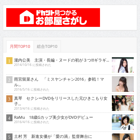
月間TOP10
総合TOP10
瀧内公美 主演・長編・ヌードの初が３つ!!!ギラギ...
2014/10/16 に投稿された
雨宮留菜さん 「ミスヤンチャン2016」参戦！マ
ル...
2016/5/16 に投稿された
真琴 セクシーDVDをリリースした元ひきこもり女
子...
2013/4/16 に投稿された
RaMu 18歳Gカップ美少女がDVDデビュー
2016/4/16 に投稿された
土村 芳 新進女優が「愛の渦」監督舞台に