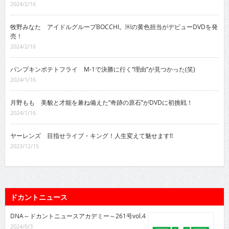
2024/2/16
牧野みなた アイドルグループBOCCHI。￼の黄色担当がデビューDVDを発
売！
2024/2/16
パンプキンポテトフライ M-1で決勝に行く“理由”が見つかった(笑)
2024/1/16
月野もも 美貌と才能を兼ね備えた“奇跡の原石”がDVDに初挑戦！
2024/1/16
ヤーレンズ 目指せライブ・キング！人生変えて魅せます!!
2023/12/15
ドカントニュース
DNA～ドカントニュースアカデミー～261号vol.4
2024/6/3