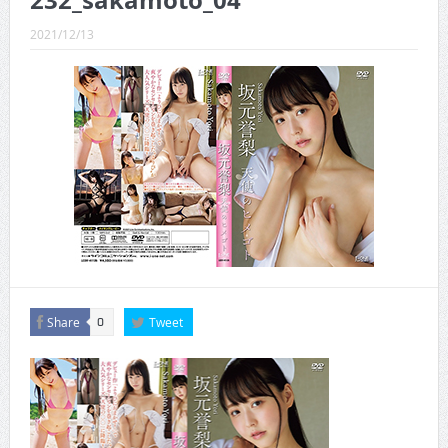
232_sakamoto_04
CINEMA×STYLE 289号
2021/12/13
CINEMA×STYLE 288号
CINEMA×STYLE 287号
CINEMA×STYLE 286号
CINEMA×STYLE 285号
CINEMA×STYLE 294号
Share
Tweet
0