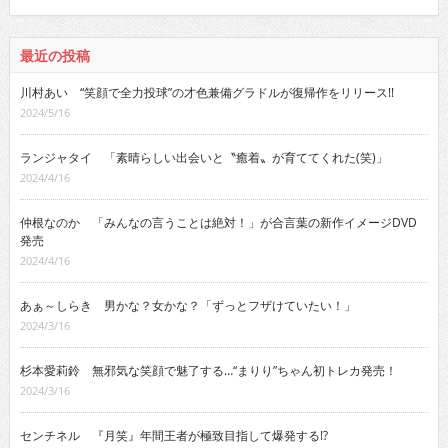
最近の投稿
川村あい “笑顔で全力投球”の才色兼備グラドルが復帰作をリリース!!
2024/5/16
ランジャタイ 「素晴らしい出会いと〝癒着〟が育ててくれた(笑)」
2024/4/16
仲根なのか 「みんなの言うことは絶対！」が合言葉の新作イメージDVD
発売
2024/4/16
あぁ～しらき 男かな？女かな？「ずっとフザけていたい！」
2024/3/16
杉本愛莉鈴 無邪気な笑顔で魅了する…“まりり”ちゃん初トレカ発売！
2024/3/16
センチネル 『月笑』年間王者が極致目指して爆発する!?