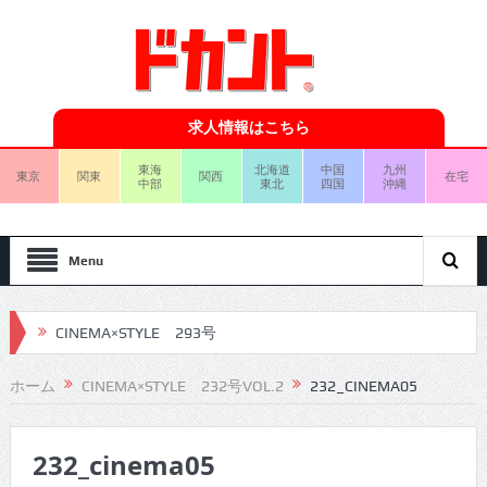
求人情報はこちら
東海
北海道
中国
九州
東京
関東
関西
在宅
中部
東北
四国
沖縄
Menu
CINEMA×STYLE 293号
CINEMA×STYLE 292号
ホーム
CINEMA×STYLE 232号VOL.2
232_CINEMA05
CINEMA×STYLE 291号
232_cinema05
CINEMA×STYLE 290号