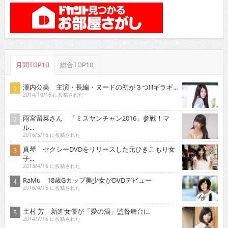
月間TOP10
総合TOP10
瀧内公美 主演・長編・ヌードの初が３つ!!!ギラギ...
2014/10/16 に投稿された
雨宮留菜さん 「ミスヤンチャン2016」参戦！マ
ル...
2016/5/16 に投稿された
真琴 セクシーDVDをリリースした元ひきこもり女
子...
2013/4/16 に投稿された
RaMu 18歳Gカップ美少女がDVDデビュー
2016/4/16 に投稿された
土村 芳 新進女優が「愛の渦」監督舞台に
2014/7/16 に投稿された