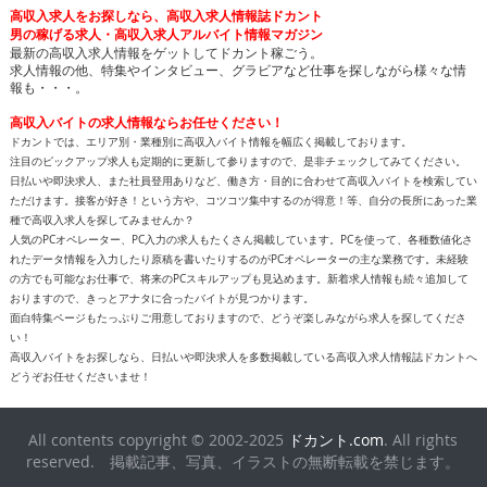
高収入求人をお探しなら、高収入求人情報誌ドカント
男の稼げる求人・高収入求人アルバイト情報マガジン
最新の高収入求人情報をゲットしてドカント稼ごう。
求人情報の他、特集やインタビュー、グラビアなど仕事を探しながら様々な情
報も・・・。
高収入バイトの求人情報ならお任せください！
ドカントでは、エリア別・業種別に高収入バイト情報を幅広く掲載しております。
注目のピックアップ求人も定期的に更新して参りますので、是非チェックしてみてください。
日払いや即決求人、また社員登用ありなど、働き方・目的に合わせて高収入バイトを検索してい
ただけます。接客が好き！という方や、コツコツ集中するのが得意！等、自分の長所にあった業
種で高収入求人を探してみませんか？
人気のPCオペレーター、PC入力の求人もたくさん掲載しています。PCを使って、各種数値化さ
れたデータ情報を入力したり原稿を書いたりするのがPCオペレーターの主な業務です。未経験
の方でも可能なお仕事で、将来のPCスキルアップも見込めます。新着求人情報も続々追加して
おりますので、きっとアナタに合ったバイトが見つかります。
面白特集ページもたっぷりご用意しておりますので、どうぞ楽しみながら求人を探してくださ
い！
高収入バイトをお探しなら、日払いや即決求人を多数掲載している高収入求人情報誌ドカントへ
どうぞお任せくださいませ！
All contents copyright © 2002-2025
ドカント.com
. All rights
reserved. 掲載記事、写真、イラストの無断転載を禁じます。