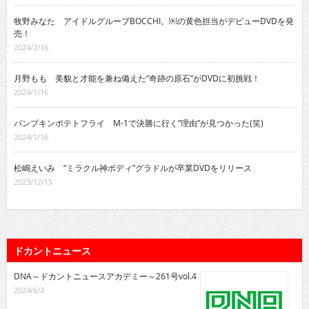
牧野みなた アイドルグループBOCCHI。￼の黄色担当がデビューDVDを発
売！
2024/2/16
月野もも 美貌と才能を兼ね備えた“奇跡の原石”がDVDに初挑戦！
2024/1/16
パンプキンポテトフライ M-1で決勝に行く“理由”が見つかった(笑)
2024/1/16
松嶋えいみ “ミラクル神ボディ”グラドルが卒業DVDをリリース
2023/12/15
ドカントニュース
DNA～ドカントニュースアカデミー～261号vol.4
2024/6/3