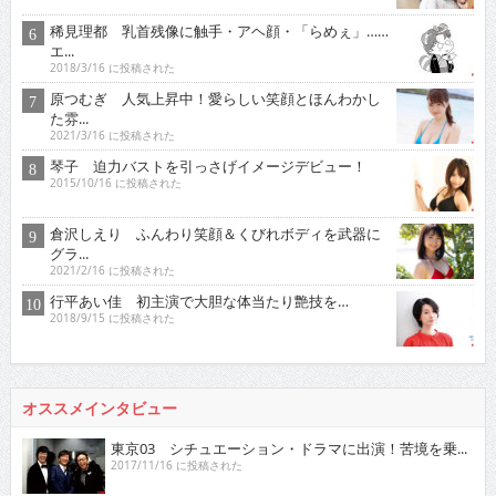
稀見理都 乳首残像に触手・アヘ顔・「らめぇ」……
エ...
2018/3/16 に投稿された
原つむぎ 人気上昇中！愛らしい笑顔とほんわかし
た雰...
2021/3/16 に投稿された
琴子 迫力バストを引っさげイメージデビュー！
2015/10/16 に投稿された
倉沢しえり ふんわり笑顔＆くびれボディを武器に
グラ...
2021/2/16 に投稿された
行平あい佳 初主演で大胆な体当たり艶技を…
2018/9/15 に投稿された
オススメインタビュー
東京03 シチュエーション・ドラマに出演！苦境を乗...
2017/11/16 に投稿された