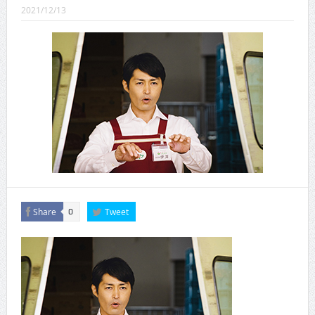
CINEMA×STYLE 289号
2021/12/13
CINEMA×STYLE 288号
CINEMA×STYLE 287号
CINEMA×STYLE 286号
CINEMA×STYLE 285号
CINEMA×STYLE 294号
Share
Tweet
0