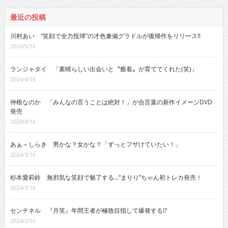
最近の投稿
川村あい “笑顔で全力投球”の才色兼備グラドルが復帰作をリリース!!
2024/5/16
ランジャタイ 「素晴らしい出会いと〝癒着〟が育ててくれた(笑)」
2024/4/16
仲根なのか 「みんなの言うことは絶対！」が合言葉の新作イメージDVD
発売
2024/4/16
あぁ～しらき 男かな？女かな？「ずっとフザけていたい！」
2024/3/16
杉本愛莉鈴 無邪気な笑顔で魅了する…“まりり”ちゃん初トレカ発売！
2024/3/16
センチネル 『月笑』年間王者が極致目指して爆発する!?
2024/2/16