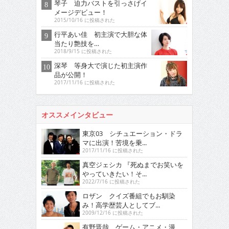
琴子 迫力バストを引っさげイ
メージデビュー！
2015/10/16 に投稿された
行平あい佳 初主演で大胆な体
当たり艶技を…
2018/9/15 に投稿された
深琴 等身大で演じた初主演作
品が公開！
2017/11/16 に投稿された
オススメインタビュー
東京03 シチュエーション・ドラ
マに出演！苦境を乗...
2017/11/16 に投稿された
真空ジェシカ 『死ぬまでお笑いを
やっていきたい！そ...
2022/7/16 に投稿された
ロザン クイズ番組でもお馴染
み！高学歴芸人としてブ...
2009/12/16 に投稿された
有野晋哉 ゲーム・アニメ・漫