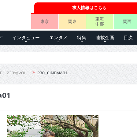
求人情報はこちら
東海
東京
関東
関西
中部
ア
インタビュー
エンタメ
特集
連載企画
目次
LE 230号VOL.1
230_CINEMA01
a01