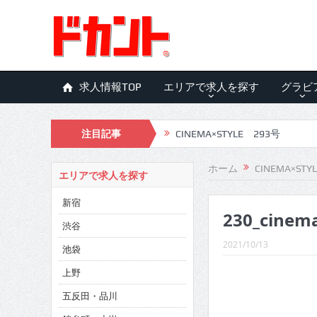
求人情報TOP
エリアで求人を探す
グラビ
注目記事
CINEMA×STYLE 293号
CINEMA×STYLE 292号
ホーム
CINEMA×STY
エリアで求人を探す
CINEMA×STYLE 291号
新宿
230_cinem
CINEMA×STYLE 290号
渋谷
CINEMA×STYLE 289号
2021/10/13
池袋
CINEMA×STYLE 288号
上野
五反田・品川
CINEMA×STYLE 287号