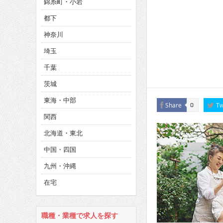
錦糸町・小岩
CINEMA×STYLE 286号
都下
CINEMA×STYLE 285号
神奈川
CINEMA×STYLE 294号
埼玉
千葉
茨城
東海・中部
Share
Tw
0
関西
北海道・東北
中国・四国
九州・沖縄
在宅
職種・業種で求人を探す