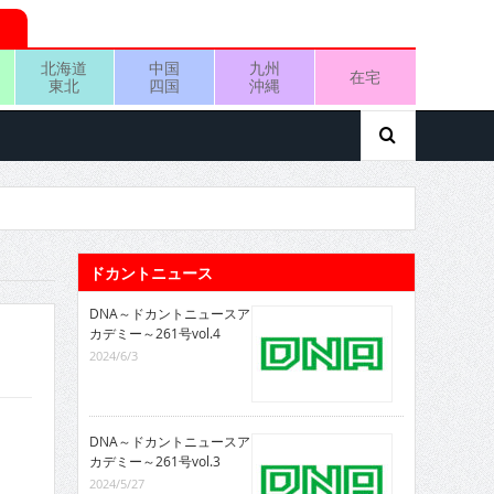
北海道
中国
九州
在宅
東北
四国
沖縄
ドカントニュース
DNA～ドカントニュースア
カデミー～261号vol.4
2024/6/3
DNA～ドカントニュースア
カデミー～261号vol.3
2024/5/27