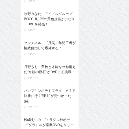
2024/3/16
牧野みなた アイドルグループ
BOCCHI。￼の黄色担当がデビュ
ーDVDを発売！
2024/2/16
センチネル 『月笑』年間王者が
極致目指して爆発する!?
2024/2/16
月野もも 美貌と才能を兼ね備え
た“奇跡の原石”がDVDに初挑戦！
2024/1/16
パンプキンポテトフライ M-1で
決勝に行く“理由”が見つかった
(笑)
2024/1/16
松嶋えいみ “ミラクル神ボデ
ィ”グラドルが卒業DVDをリリー