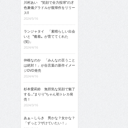
川村あい “笑顔で全力投球”の才
色兼備グラドルが復帰作をリリー
ス!!
2024/5/16
ランジャタイ 「素晴らしい出会
いと〝癒着〟が育ててくれた
(笑)」
2024/4/16
仲根なのか 「みんなの言うこと
は絶対！」が合言葉の新作イメー
ジDVD発売
2024/4/16
杉本愛莉鈴 無邪気な笑顔で魅了
する…“まりり”ちゃん初トレカ発
売！
2024/3/16
あぁ～しらき 男かな？女かな？
「ずっとフザけていたい！」