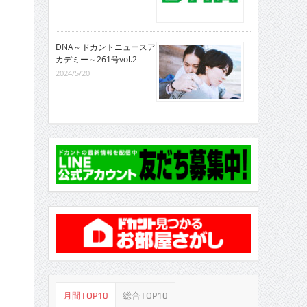
DNA～ドカントニュースア
カデミー～261号vol.2
2024/5/20
月間TOP10
総合TOP10