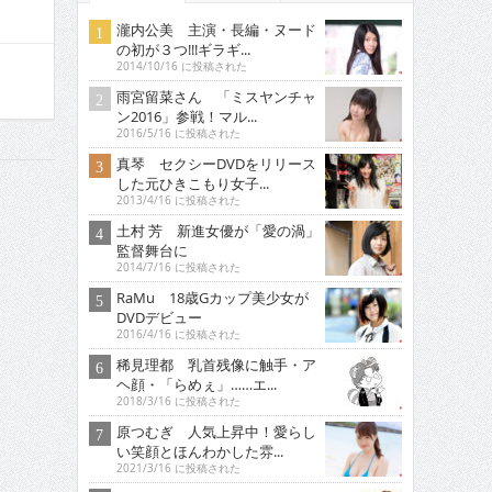
瀧内公美 主演・長編・ヌード
の初が３つ!!!ギラギ...
2014/10/16 に投稿された
雨宮留菜さん 「ミスヤンチャ
ン2016」参戦！マル...
2016/5/16 に投稿された
真琴 セクシーDVDをリリース
した元ひきこもり女子...
2013/4/16 に投稿された
土村 芳 新進女優が「愛の渦」
監督舞台に
2014/7/16 に投稿された
RaMu 18歳Gカップ美少女が
DVDデビュー
2016/4/16 に投稿された
稀見理都 乳首残像に触手・ア
ヘ顔・「らめぇ」……エ...
2018/3/16 に投稿された
原つむぎ 人気上昇中！愛らし
い笑顔とほんわかした雰...
2021/3/16 に投稿された