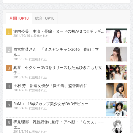
月間TOP10
総合TOP10
瀧内公美 主演・長編・ヌードの初が３つ!!!ギラギ...
2014/10/16 に投稿された
雨宮留菜さん 「ミスヤンチャン2016」参戦！マ
ル...
2016/5/16 に投稿された
真琴 セクシーDVDをリリースした元ひきこもり女
子...
2013/4/16 に投稿された
土村 芳 新進女優が「愛の渦」監督舞台に
2014/7/16 に投稿された
RaMu 18歳Gカップ美少女がDVDデビュー
2016/4/16 に投稿された
稀見理都 乳首残像に触手・アヘ顔・「らめぇ」……
エ...
2018/3/16 に投稿された