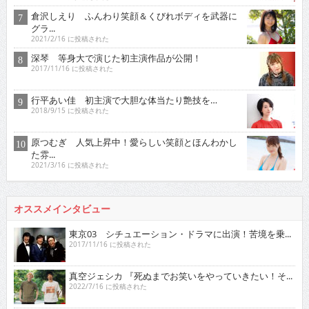
倉沢しえり ふんわり笑顔＆くびれボディを武器に
グラ...
2021/2/16 に投稿された
深琴 等身大で演じた初主演作品が公開！
2017/11/16 に投稿された
行平あい佳 初主演で大胆な体当たり艶技を…
2018/9/15 に投稿された
原つむぎ 人気上昇中！愛らしい笑顔とほんわかし
た雰...
2021/3/16 に投稿された
オススメインタビュー
東京03 シチュエーション・ドラマに出演！苦境を乗...
2017/11/16 に投稿された
真空ジェシカ 『死ぬまでお笑いをやっていきたい！そ...
2022/7/16 に投稿された