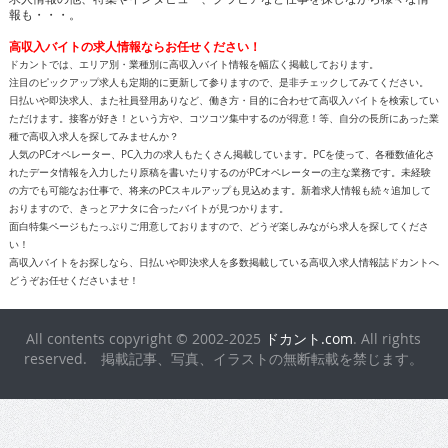
報も・・・。
高収入バイトの求人情報ならお任せください！
ドカントでは、エリア別・業種別に高収入バイト情報を幅広く掲載しております。
注目のピックアップ求人も定期的に更新して参りますので、是非チェックしてみてください。
日払いや即決求人、また社員登用ありなど、働き方・目的に合わせて高収入バイトを検索してい
ただけます。接客が好き！という方や、コツコツ集中するのが得意！等、自分の長所にあった業
種で高収入求人を探してみませんか？
人気のPCオペレーター、PC入力の求人もたくさん掲載しています。PCを使って、各種数値化さ
れたデータ情報を入力したり原稿を書いたりするのがPCオペレーターの主な業務です。未経験
の方でも可能なお仕事で、将来のPCスキルアップも見込めます。新着求人情報も続々追加して
おりますので、きっとアナタに合ったバイトが見つかります。
面白特集ページもたっぷりご用意しておりますので、どうぞ楽しみながら求人を探してくださ
い！
高収入バイトをお探しなら、日払いや即決求人を多数掲載している高収入求人情報誌ドカントへ
どうぞお任せくださいませ！
All contents copyright © 2002-2025
ドカント.com
. All rights
reserved. 掲載記事、写真、イラストの無断転載を禁じます。