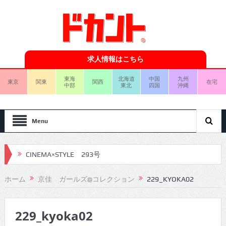
求人情報はこちら
東海
北海道
中国
九州
東京
関東
関西
在宅
中部
東北
四国
沖縄
Menu
CINEMA×STYLE 293号
CINEMA×STYLE 292号
ホーム
京佳 ガールズ@コレクション
229_KYOKA02
CINEMA×STYLE 291号
229_kyoka02
CINEMA×STYLE 290号