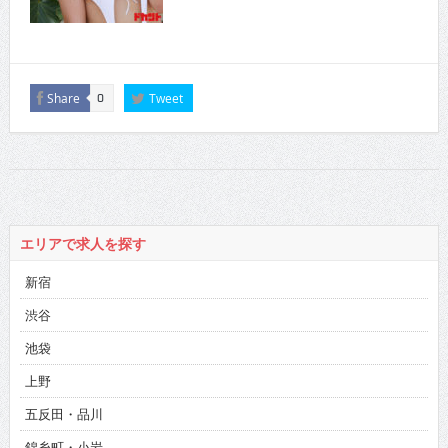
Share
Tweet
0
エリアで求人を探す
新宿
渋谷
池袋
上野
五反田・品川
錦糸町・小岩