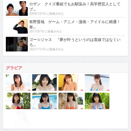
ロザン クイズ番組でもお馴染み！高学歴芸人として
ブ...
2009/12/16 に投稿された
有野晋哉 ゲーム・アニメ・漫画・アイドルに精通！
単...
2017/5/16 に投稿された
ゴー☆ジャス 『夢が叶うというのは直線ではなくい
ろ...
2021/11/16 に投稿された
グラビア