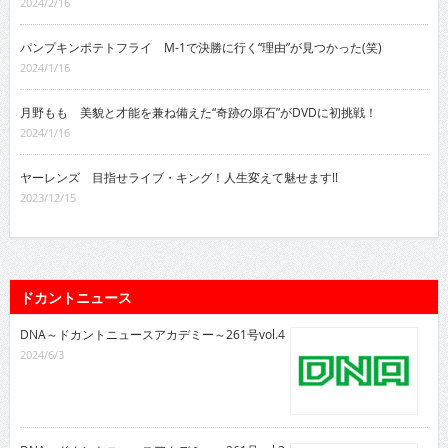
2024/2/16
パンプキンポテトフライ M-1で決勝に行く“理由”が見つかった(笑)
2024/1/16
月野もも 美貌と才能を兼ね備えた“奇跡の原石”がDVDに初挑戦！
2024/1/16
ヤーレンズ 目指せライブ・キング！人生変えて魅せます!!
2023/12/15
ドカントニュース
DNA～ドカントニュースアカデミー～261号vol.4
2024/6/3