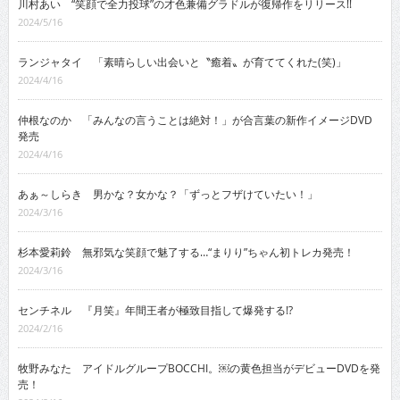
川村あい “笑顔で全力投球”の才色兼備グラドルが復帰作をリリース!!
2024/5/16
ランジャタイ 「素晴らしい出会いと〝癒着〟が育ててくれた(笑)」
2024/4/16
仲根なのか 「みんなの言うことは絶対！」が合言葉の新作イメージDVD
発売
2024/4/16
あぁ～しらき 男かな？女かな？「ずっとフザけていたい！」
2024/3/16
杉本愛莉鈴 無邪気な笑顔で魅了する…“まりり”ちゃん初トレカ発売！
2024/3/16
センチネル 『月笑』年間王者が極致目指して爆発する!?
2024/2/16
牧野みなた アイドルグループBOCCHI。￼の黄色担当がデビューDVDを発
売！