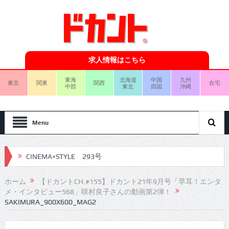
求人情報はこちら
東海
北海道
中国
九州
東京
関東
関西
在宅
中部
東北
四国
沖縄
Menu
CINEMA×STYLE 293号
CINEMA×STYLE 292号
ホーム
【ドカントCH.#155】ドカント21年9月号「早耳！エンタ
メ・インタビュー568」咲村良子さんの動画第2弾！
CINEMA×STYLE 291号
SAKIMURA_900X600_MAG2
CINEMA×STYLE 290号