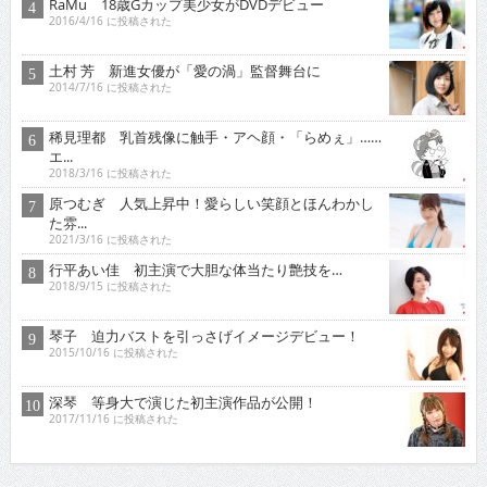
RaMu 18歳Gカップ美少女がDVDデビュー
2016/4/16 に投稿された
土村 芳 新進女優が「愛の渦」監督舞台に
2014/7/16 に投稿された
稀見理都 乳首残像に触手・アヘ顔・「らめぇ」……
エ...
2018/3/16 に投稿された
原つむぎ 人気上昇中！愛らしい笑顔とほんわかし
た雰...
2021/3/16 に投稿された
行平あい佳 初主演で大胆な体当たり艶技を…
2018/9/15 に投稿された
琴子 迫力バストを引っさげイメージデビュー！
2015/10/16 に投稿された
深琴 等身大で演じた初主演作品が公開！
2017/11/16 に投稿された