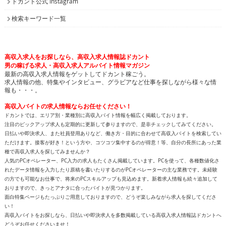
ドカント公式 Instagram
検索キーワード一覧
高収入求人をお探しなら、高収入求人情報誌ドカント
男の稼げる求人・高収入求人アルバイト情報マガジン
最新の高収入求人情報をゲットしてドカント稼ごう。
求人情報の他、特集やインタビュー、グラビアなど仕事を探しながら様々な情
報も・・・。
高収入バイトの求人情報ならお任せください！
ドカントでは、エリア別・業種別に高収入バイト情報を幅広く掲載しております。
注目のピックアップ求人も定期的に更新して参りますので、是非チェックしてみてください。
日払いや即決求人、また社員登用ありなど、働き方・目的に合わせて高収入バイトを検索してい
ただけます。接客が好き！という方や、コツコツ集中するのが得意！等、自分の長所にあった業
種で高収入求人を探してみませんか？
人気のPCオペレーター、PC入力の求人もたくさん掲載しています。PCを使って、各種数値化さ
れたデータ情報を入力したり原稿を書いたりするのがPCオペレーターの主な業務です。未経験
の方でも可能なお仕事で、将来のPCスキルアップも見込めます。新着求人情報も続々追加して
おりますので、きっとアナタに合ったバイトが見つかります。
面白特集ページもたっぷりご用意しておりますので、どうぞ楽しみながら求人を探してくださ
い！
高収入バイトをお探しなら、日払いや即決求人を多数掲載している高収入求人情報誌ドカントへ
どうぞお任せくださいませ！