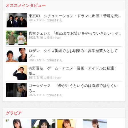
オススメインタビュー
東京03 シチュエーション・ドラマに出演！苦境を乗...
2017/11/16 に投稿された
真空ジェシカ 『死ぬまでお笑いをやっていきたい！そ...
2022/7/16 に投稿された
ロザン クイズ番組でもお馴染み！高学歴芸人として
ブ...
2009/12/16 に投稿された
有野晋哉 ゲーム・アニメ・漫画・アイドルに精通！
単...
2017/5/16 に投稿された
ゴー☆ジャス 『夢が叶うというのは直線ではなくい
ろ...
2021/11/16 に投稿された
グラビア