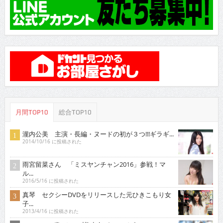
月間TOP10
総合TOP10
瀧内公美 主演・長編・ヌードの初が３つ!!!ギラギ...
2014/10/16 に投稿された
雨宮留菜さん 「ミスヤンチャン2016」参戦！マ
ル...
2016/5/16 に投稿された
真琴 セクシーDVDをリリースした元ひきこもり女
子...
2013/4/16 に投稿された