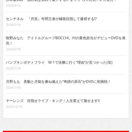
2024/3/16
センチネル 『月笑』年間王者が極致目指して爆発する!?
2024/2/16
牧野みなた アイドルグループBOCCHI。￼の黄色担当がデビューDVDを発
売！
2024/2/16
パンプキンポテトフライ M-1で決勝に行く“理由”が見つかった(笑)
2024/1/16
月野もも 美貌と才能を兼ね備えた“奇跡の原石”がDVDに初挑戦！
2024/1/16
ヤーレンズ 目指せライブ・キング！人生変えて魅せます!!
2023/12/15