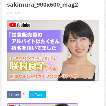
CINEMA×STYLE 289号
sakimura_900x600_mag2
CINEMA×STYLE 288号
2021/8/24
CINEMA×STYLE 287号
CINEMA×STYLE 286号
CINEMA×STYLE 285号
CINEMA×STYLE 294号
Share
Tweet
0