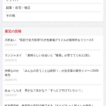
副業・在宅・独立
その他
最近の投稿
川村あい “笑顔で全力投球”の才色兼備グラドルが復帰作をリリース!!
2024/5/16
ランジャタイ 「素晴らしい出会いと〝癒着〟が育ててくれた(笑)」
2024/4/16
仲根なのか 「みんなの言うことは絶対！」が合言葉の新作イメージDVD
発売
2024/4/16
あぁ～しらき 男かな？女かな？「ずっとフザけていたい！」
2024/3/16
杉本愛莉鈴 無邪気な笑顔で魅了する…“まりり”ちゃん初トレカ発売！