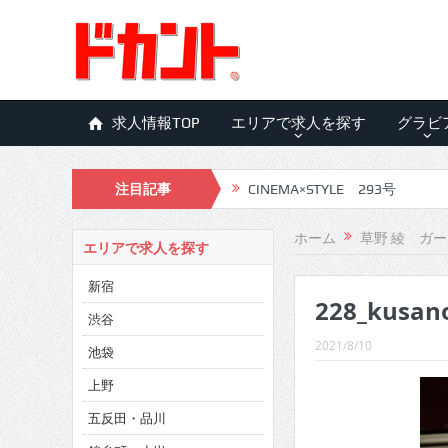
求人情報TOP
エリアで求人を探す
グラビ
注目記事
CINEMA×STYLE 293号
CINEMA×STYLE 292号
ホーム
草野 綾 ガ
エリアで求人を探す
CINEMA×STYLE 291号
新宿
228_kusan
CINEMA×STYLE 290号
渋谷
CINEMA×STYLE 289号
2021/8/10
池袋
CINEMA×STYLE 288号
上野
五反田・品川
CINEMA×STYLE 287号