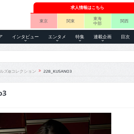
求人情報はこちら
東海
東京
関東
関西
中部
ア
インタビュー
エンタメ
特集
連載企画
目次
ールズ@コレクション
228_KUSANO3
o3