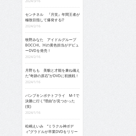
2024/3/16
センチネル 『月笑』年間王者が
極致目指して爆発する!?
2024/2/16
牧野みなた アイドルグループ
BOCCHI。￼の黄色担当がデビュ
ーDVDを発売！
2024/2/16
月野もも 美貌と才能を兼ね備え
た“奇跡の原石”がDVDに初挑戦！
2024/1/16
パンプキンポテトフライ M-1で
決勝に行く“理由”が見つかった
(笑)
2024/1/16
松嶋えいみ “ミラクル神ボデ
ィ”グラドルが卒業DVDをリリー