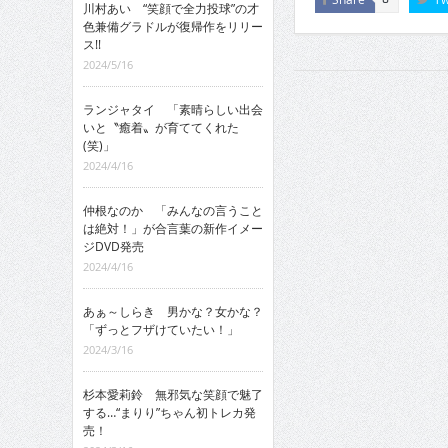
川村あい “笑顔で全力投球”の才
色兼備グラドルが復帰作をリリー
ス!!
2024/5/16
ランジャタイ 「素晴らしい出会
いと〝癒着〟が育ててくれた
(笑)」
2024/4/16
仲根なのか 「みんなの言うこと
は絶対！」が合言葉の新作イメー
ジDVD発売
2024/4/16
あぁ～しらき 男かな？女かな？
「ずっとフザけていたい！」
2024/3/16
杉本愛莉鈴 無邪気な笑顔で魅了
する…“まりり”ちゃん初トレカ発
売！