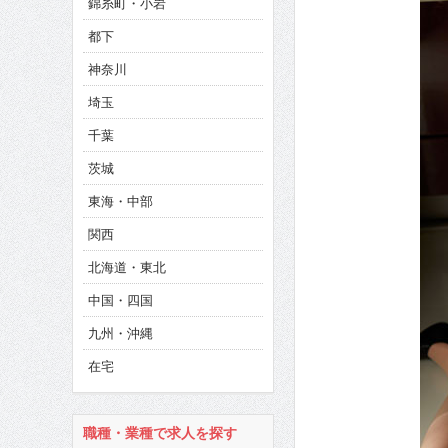
錦糸町・小岩
CINEMA×STYLE 286号
都下
CINEMA×STYLE 285号
神奈川
CINEMA×STYLE 294号
埼玉
千葉
茨城
東海・中部
関西
北海道・東北
中国・四国
九州・沖縄
在宅
職種・業種で求人を探す