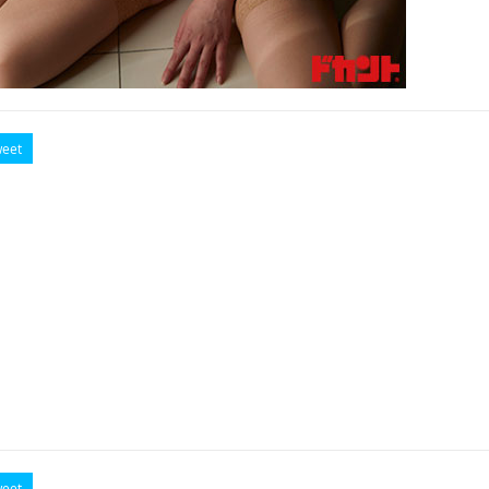
eet
eet