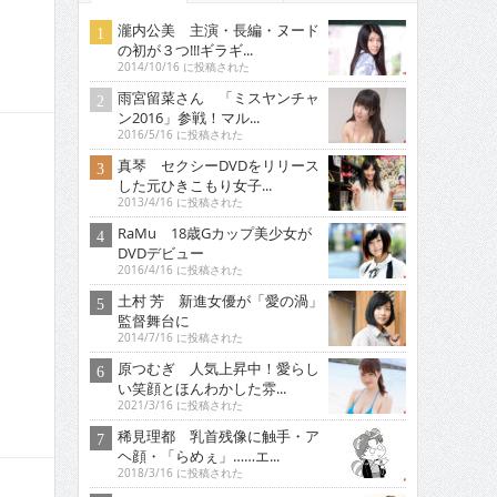
瀧内公美 主演・長編・ヌード
の初が３つ!!!ギラギ...
2014/10/16 に投稿された
雨宮留菜さん 「ミスヤンチャ
ン2016」参戦！マル...
2016/5/16 に投稿された
真琴 セクシーDVDをリリース
した元ひきこもり女子...
2013/4/16 に投稿された
RaMu 18歳Gカップ美少女が
DVDデビュー
2016/4/16 に投稿された
土村 芳 新進女優が「愛の渦」
監督舞台に
2014/7/16 に投稿された
原つむぎ 人気上昇中！愛らし
い笑顔とほんわかした雰...
2021/3/16 に投稿された
稀見理都 乳首残像に触手・ア
ヘ顔・「らめぇ」……エ...
2018/3/16 に投稿された