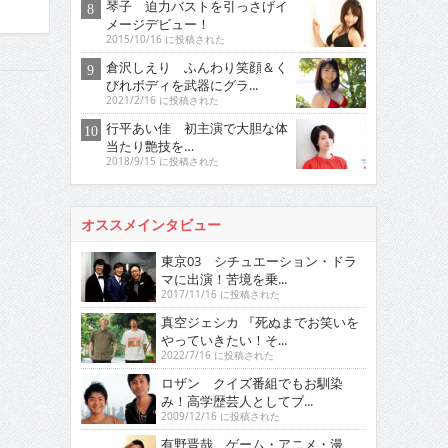
琴子 迫力バストを引っさげイ
メージデビュー！
2015/10/16 に投稿された
倉沢しえり ふんわり笑顔＆く
びれボディを武器にグラ...
2021/2/16 に投稿された
行平あい佳 初主演で大胆な体
当たり艶技を…
2018/9/15 に投稿された
オススメインタビュー
東京03 シチュエーション・ドラ
マに出演！苦境を乗...
2017/11/16 に投稿された
真空ジェシカ 『死ぬまでお笑いを
やっていきたい！そ...
2022/7/16 に投稿された
ロザン クイズ番組でもお馴染
み！高学歴芸人としてブ...
2009/12/16 に投稿された
有野晋哉 ゲーム・アニメ・漫