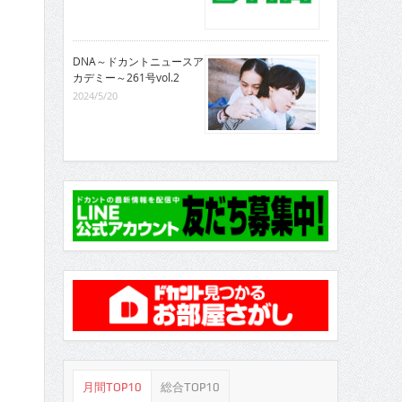
DNA～ドカントニュースア
カデミー～261号vol.2
2024/5/20
月間TOP10
総合TOP10