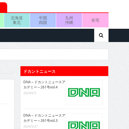
北海道
中国
九州
在宅
東北
四国
沖縄
ドカントニュース
DNA～ドカントニュースア
カデミー～261号vol.4
2024/6/3
DNA～ドカントニュースア
カデミー～261号vol.3
2024/5/27