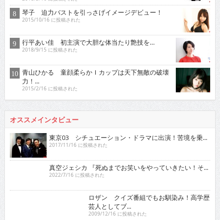
琴子 迫力バストを引っさげイメージデビュー！
2015/10/16 に投稿された
行平あい佳 初主演で大胆な体当たり艶技を…
2018/9/15 に投稿された
青山ひかる 童顔柔らかＩカップは天下無敵の破壊
力！...
2015/2/16 に投稿された
オススメインタビュー
東京03 シチュエーション・ドラマに出演！苦境を乗...
2017/11/16 に投稿された
真空ジェシカ 『死ぬまでお笑いをやっていきたい！そ...
2022/7/16 に投稿された
ロザン クイズ番組でもお馴染み！高学歴芸人として
ブ...
2009/12/16 に投稿された