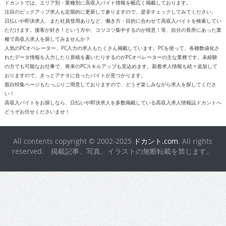
ドカントでは、エリア別・業種別に高収入バイト情報を幅広く掲載しております。
注目のピックアップ求人も定期的に更新して参りますので、是非チェックしてみてください。
日払いや即決求人、また社員登用ありなど、働き方・目的に合わせて高収入バイトを検索してい
ただけます。接客が好き！という方や、コツコツ集中するのが得意！等、自分の長所にあった業
種で高収入求人を探してみませんか？
人気のPCオペレーター、PC入力の求人もたくさん掲載しています。PCを使って、各種数値化さ
れたデータ情報を入力したり原稿を書いたりするのがPCオペレーターの主な業務です。未経験
の方でも可能なお仕事で、将来のPCスキルアップも見込めます。新着求人情報も続々追加して
おりますので、きっとアナタに合ったバイトが見つかります。
面白特集ページもたっぷりご用意しておりますので、どうぞ楽しみながら求人を探してくださ
い！
高収入バイトをお探しなら、日払いや即決求人を多数掲載している高収入求人情報誌ドカントへ
どうぞお任せくださいませ！
All contents copyright © 2002-2025
ドカント.com
. All rights
reserved. 掲載記事、写真、イラストの無断転載を禁じます。