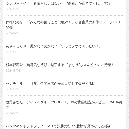
ランジャタイ 「素晴らしい出会いと〝癒着〟が育ててくれた(笑)」
2024/4/16
仲根なのか 「みんなの言うことは絶対！」が合言葉の新作イメージDVD
発売
2024/4/16
あぁ～しらき 男かな？女かな？「ずっとフザけていたい！」
2024/3/16
杉本愛莉鈴 無邪気な笑顔で魅了する…“まりり”ちゃん初トレカ発売！
2024/3/16
センチネル 『月笑』年間王者が極致目指して爆発する!?
2024/2/16
牧野みなた アイドルグループBOCCHI。￼の黄色担当がデビューDVDを発
売！
2024/2/16
パンプキンポテトフライ M-1で決勝に行く“理由”が見つかった(笑)