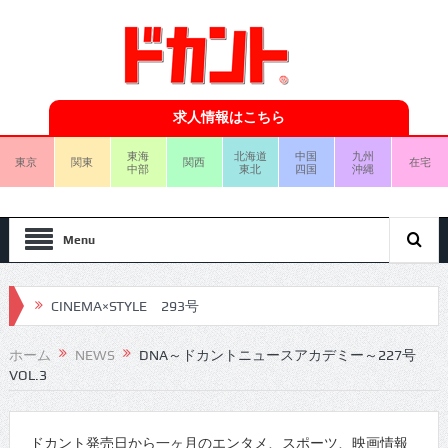
求人情報はこちら
東海
北海道
中国
九州
東京
関東
関西
在宅
中部
東北
四国
沖縄
Menu
CINEMA×STYLE 293号
CINEMA×STYLE 292号
ホーム
NEWS
DNA～ドカントニュースアカデミー～227号
VOL.3
CINEMA×STYLE 291号
CINEMA×STYLE 290号
ドカント発売日から一ヶ月のエンタメ、スポーツ、映画情報