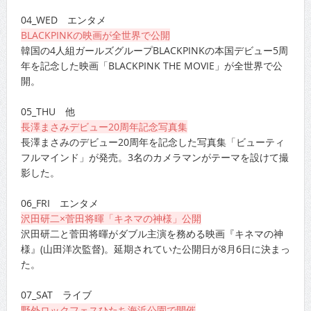
04_WED エンタメ
BLACKPINKの映画が全世界で公開
韓国の4人組ガールズグループBLACKPINKの本国デビュー5周
年を記念した映画「BLACKPINK THE MOVIE」が全世界で公
開。
05_THU 他
長澤まさみデビュー20周年記念写真集
長澤まさみのデビュー20周年を記念した写真集「ビューティ
フルマインド」が発売。3名のカメラマンがテーマを設けて撮
影した。
06_FRI エンタメ
沢田研二×菅田将暉「キネマの神様」公開
沢田研二と菅田将暉がダブル主演を務める映画『キネマの神
様』(山田洋次監督)。延期されていた公開日が8月6日に決まっ
た。
07_SAT ライブ
野外ロックフェスひたち海浜公園で開催