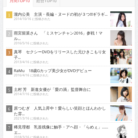
月間TOP10
総合TOP10
瀧内公美 主演・長編・ヌードの初が３つ!!!ギラギ...
2014/10/16 に投稿された
雨宮留菜さん 「ミスヤンチャン2016」参戦！マ
ル...
2016/5/16 に投稿された
真琴 セクシーDVDをリリースした元ひきこもり女
子...
2013/4/16 に投稿された
RaMu 18歳Gカップ美少女がDVDデビュー
2016/4/16 に投稿された
土村 芳 新進女優が「愛の渦」監督舞台に
2014/7/16 に投稿された
原つむぎ 人気上昇中！愛らしい笑顔とほんわかし
た雰...
2021/3/16 に投稿された
稀見理都 乳首残像に触手・アヘ顔・「らめぇ」……
エ...
2018/3/16 に投稿された