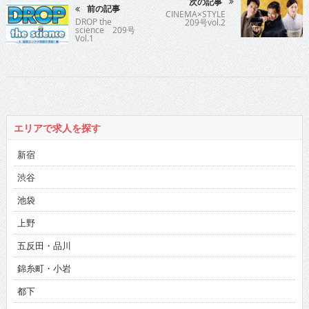
次の記事
前の記事
CINEMA×STYLE
DROP the
209号vol.2
science 209号
Vol.1
エリアで求人を探す
新宿
渋谷
池袋
上野
五反田・品川
錦糸町・小岩
都下