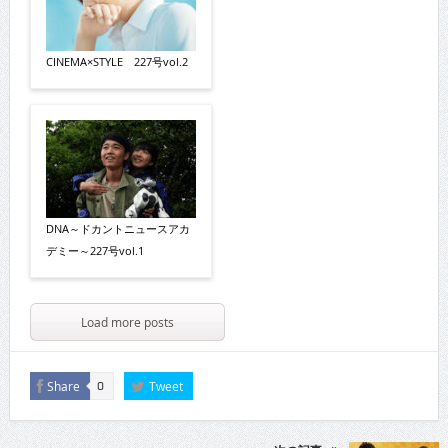
CINEMA×STYLE 227号vol.2
DNA～ドカントニュースアカ
デミー～227号vol.1
Load more posts
Share
Tweet
0