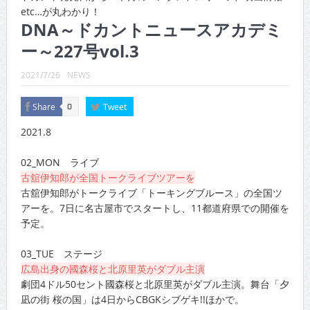
CINEMA×STYLE 289号
etc…が丸わかり！
DNA～ドカントニュースアカデミ
CINEMA×STYLE 288号
ー～227号vol.3
CINEMA×STYLE 287号
2021/7/26
NEWS
CINEMA×STYLE 286号
Share
Tweet
0
CINEMA×STYLE 285号
2021.8
CINEMA×STYLE 294号
02_MON ライブ
古舘伊知郎が全国トークライブツアーを
古舘伊知郎がトークライブ「トーキングブルース」の全国ツ
アーを。7日に名古屋市でスタートし、11都道府県での開催を
予定。
03_TUE ステージ
広島出身の國森桜と北原里英がダブル主演
劇団4ドル50セント國森桜と北原里英がダブル主演。舞台「夕
凪の街 桜の国」は4日からCBGKシブゲキ!!ほかで。