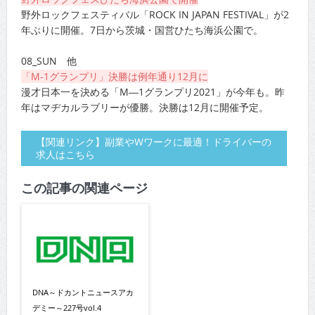
野外ロックフェスティバル「ROCK IN JAPAN FESTIVAL」が2
年ぶりに開催。7日から茨城・国営ひたち海浜公園で。
08_SUN 他
「M-1グランプリ」決勝は例年通り12月に
漫才日本一を決める「M―1グランプリ2021」が今年も。昨
年はマヂカルラブリーが優勝。決勝は12月に開催予定。
【関連リンク】副業やWワークに最適！ドライバーの
求人はこちら
この記事の関連ページ
DNA～ドカントニュースアカ
デミー～227号vol.4