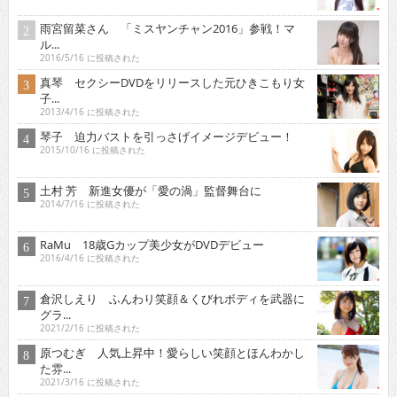
雨宮留菜さん 「ミスヤンチャン2016」参戦！マ
ル...
2016/5/16 に投稿された
真琴 セクシーDVDをリリースした元ひきこもり女
子...
2013/4/16 に投稿された
琴子 迫力バストを引っさげイメージデビュー！
2015/10/16 に投稿された
土村 芳 新進女優が「愛の渦」監督舞台に
2014/7/16 に投稿された
RaMu 18歳Gカップ美少女がDVDデビュー
2016/4/16 に投稿された
倉沢しえり ふんわり笑顔＆くびれボディを武器に
グラ...
2021/2/16 に投稿された
原つむぎ 人気上昇中！愛らしい笑顔とほんわかし
た雰...
2021/3/16 に投稿された