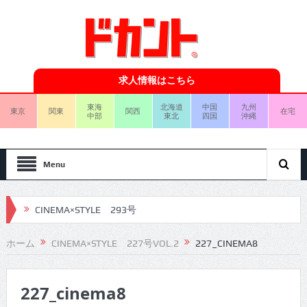
求人情報はこちら
東海
北海道
中国
九州
東京
関東
関西
在宅
中部
東北
四国
沖縄
Menu
CINEMA×STYLE 293号
CINEMA×STYLE 292号
ホーム
CINEMA×STYLE 227号VOL.2
227_CINEMA8
CINEMA×STYLE 291号
227_cinema8
CINEMA×STYLE 290号