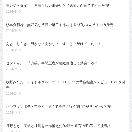
ランジャタイ 「素晴らしい出会いと〝癒着〟が育ててくれた(笑)」
2024/4/16
杉本愛莉鈴 無邪気な笑顔で魅了する…“まりり”ちゃん初トレカ発売！
2024/3/16
あぁ～しらき 男かな？女かな？「ずっとフザけていたい！」
2024/3/16
センチネル 『月笑』年間王者が極致目指して爆発する!?
2024/2/16
牧野みなた アイドルグループBOCCHI。￼の黄色担当がデビューDVDを発
売！
2024/2/16
パンプキンポテトフライ M-1で決勝に行く“理由”が見つかった(笑)
2024/1/16
月野もも 美貌と才能を兼ね備えた“奇跡の原石”がDVDに初挑戦！
2024/1/16