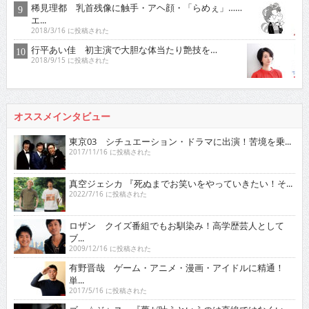
稀見理都 乳首残像に触手・アヘ顔・「らめぇ」……
エ...
2018/3/16 に投稿された
行平あい佳 初主演で大胆な体当たり艶技を…
2018/9/15 に投稿された
オススメインタビュー
東京03 シチュエーション・ドラマに出演！苦境を乗...
2017/11/16 に投稿された
真空ジェシカ 『死ぬまでお笑いをやっていきたい！そ...
2022/7/16 に投稿された
ロザン クイズ番組でもお馴染み！高学歴芸人として
ブ...
2009/12/16 に投稿された
有野晋哉 ゲーム・アニメ・漫画・アイドルに精通！
単...
2017/5/16 に投稿された