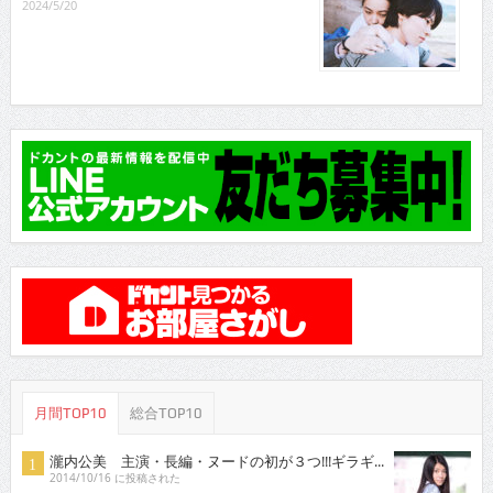
2024/5/20
月間TOP10
総合TOP10
瀧内公美 主演・長編・ヌードの初が３つ!!!ギラギ...
2014/10/16 に投稿された