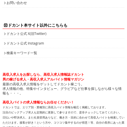
お問い合わせ
ドカント本サイト以外にこちらも
ドカント公式 X(旧Twitter)
ドカント公式 Instagram
検索キーワード一覧
高収入求人をお探しなら、高収入求人情報誌ドカント
男の稼げる求人・高収入求人アルバイト情報マガジン
最新の高収入求人情報をゲットしてドカント稼ごう。
求人情報の他、特集やインタビュー、グラビアなど仕事を探しながら様々な情
報も・・・。
高収入バイトの求人情報ならお任せください！
ドカントでは、エリア別・業種別に高収入バイト情報を幅広く掲載しております。
注目のピックアップ求人も定期的に更新して参りますので、是非チェックしてみてください。
日払いや即決求人、また社員登用ありなど、働き方・目的に合わせて高収入バイトを検索してい
ただけます。接客が好き！という方や、コツコツ集中するのが得意！等、自分の長所にあった業