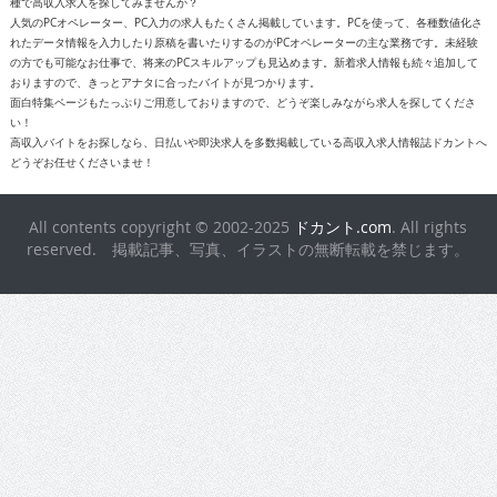
種で高収入求人を探してみませんか？
人気のPCオペレーター、PC入力の求人もたくさん掲載しています。PCを使って、各種数値化さ
れたデータ情報を入力したり原稿を書いたりするのがPCオペレーターの主な業務です。未経験
の方でも可能なお仕事で、将来のPCスキルアップも見込めます。新着求人情報も続々追加して
おりますので、きっとアナタに合ったバイトが見つかります。
面白特集ページもたっぷりご用意しておりますので、どうぞ楽しみながら求人を探してくださ
い！
高収入バイトをお探しなら、日払いや即決求人を多数掲載している高収入求人情報誌ドカントへ
どうぞお任せくださいませ！
All contents copyright © 2002-2025
ドカント.com
. All rights
reserved. 掲載記事、写真、イラストの無断転載を禁じます。