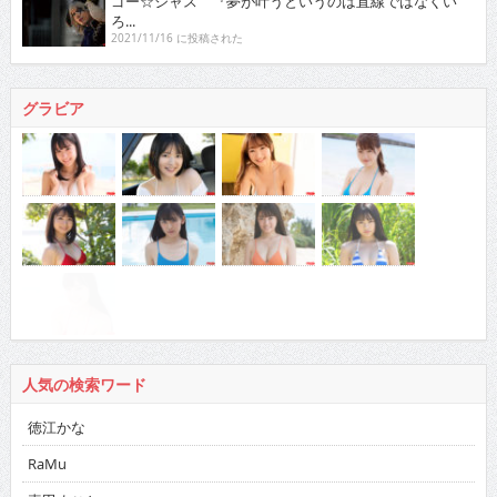
ゴー☆ジャス 『夢が叶うというのは直線ではなくい
ろ...
2021/11/16 に投稿された
グラビア
人気の検索ワード
徳江かな
RaMu