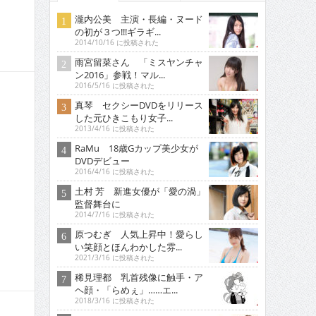
瀧内公美 主演・長編・ヌード
の初が３つ!!!ギラギ...
2014/10/16 に投稿された
雨宮留菜さん 「ミスヤンチャ
ン2016」参戦！マル...
2016/5/16 に投稿された
真琴 セクシーDVDをリリース
した元ひきこもり女子...
2013/4/16 に投稿された
RaMu 18歳Gカップ美少女が
DVDデビュー
2016/4/16 に投稿された
土村 芳 新進女優が「愛の渦」
監督舞台に
2014/7/16 に投稿された
原つむぎ 人気上昇中！愛らし
い笑顔とほんわかした雰...
2021/3/16 に投稿された
稀見理都 乳首残像に触手・ア
ヘ顔・「らめぇ」……エ...
2018/3/16 に投稿された