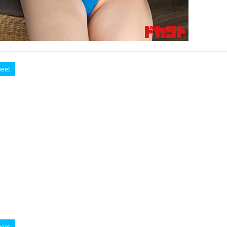
eet
eet