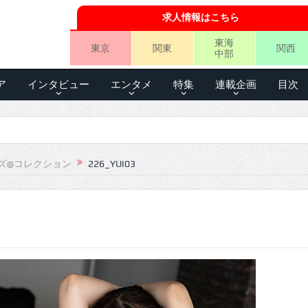
求人情報はこちら
東海
東京
関東
関西
中部
ア
インタビュー
エンタメ
特集
連載企画
目次
ズ@コレクション
226_YUI03