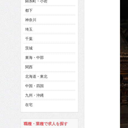
錦糸町・小岩
CINEMA×STYLE 286号
都下
CINEMA×STYLE 285号
神奈川
CINEMA×STYLE 294号
埼玉
千葉
茨城
東海・中部
関西
北海道・東北
中国・四国
九州・沖縄
在宅
職種・業種で求人を探す