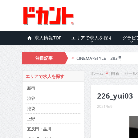
求人情報TOP
エリアで求人を探す
グラビ
注目記事
CINEMA×STYLE 293号
CINEMA×STYLE 292号
ホーム
由衣 ガール
エリアで求人を探す
CINEMA×STYLE 291号
新宿
226_yui03
CINEMA×STYLE 290号
渋谷
CINEMA×STYLE 289号
2021/6/9
池袋
CINEMA×STYLE 288号
上野
五反田・品川
CINEMA×STYLE 287号