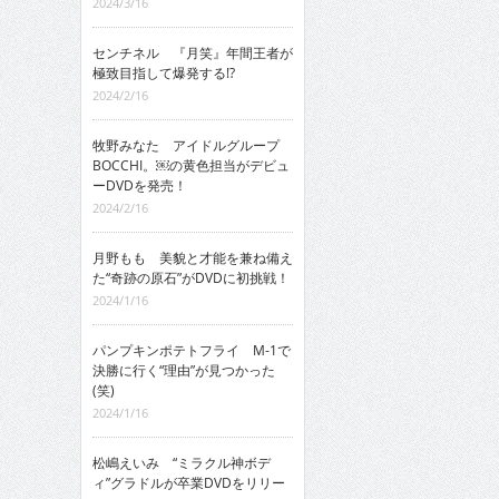
2024/3/16
センチネル 『月笑』年間王者が
極致目指して爆発する!?
2024/2/16
牧野みなた アイドルグループ
BOCCHI。￼の黄色担当がデビュ
ーDVDを発売！
2024/2/16
月野もも 美貌と才能を兼ね備え
た“奇跡の原石”がDVDに初挑戦！
2024/1/16
パンプキンポテトフライ M-1で
決勝に行く“理由”が見つかった
(笑)
2024/1/16
松嶋えいみ “ミラクル神ボデ
ィ”グラドルが卒業DVDをリリー