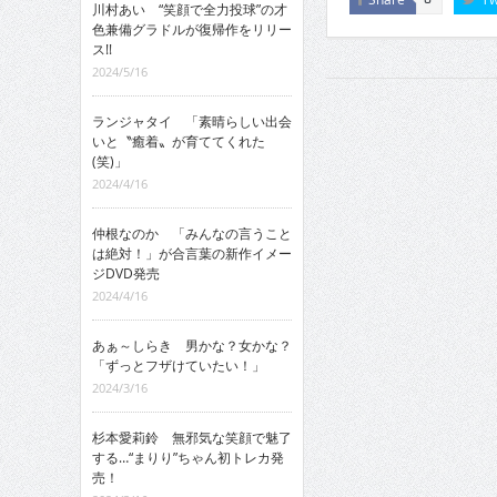
川村あい “笑顔で全力投球”の才
色兼備グラドルが復帰作をリリー
ス!!
2024/5/16
ランジャタイ 「素晴らしい出会
いと〝癒着〟が育ててくれた
(笑)」
2024/4/16
仲根なのか 「みんなの言うこと
は絶対！」が合言葉の新作イメー
ジDVD発売
2024/4/16
あぁ～しらき 男かな？女かな？
「ずっとフザけていたい！」
2024/3/16
杉本愛莉鈴 無邪気な笑顔で魅了
する…“まりり”ちゃん初トレカ発
売！