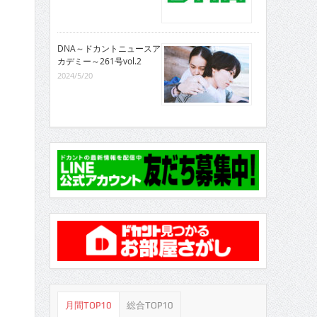
DNA～ドカントニュースア
カデミー～261号vol.2
2024/5/20
月間TOP10
総合TOP10