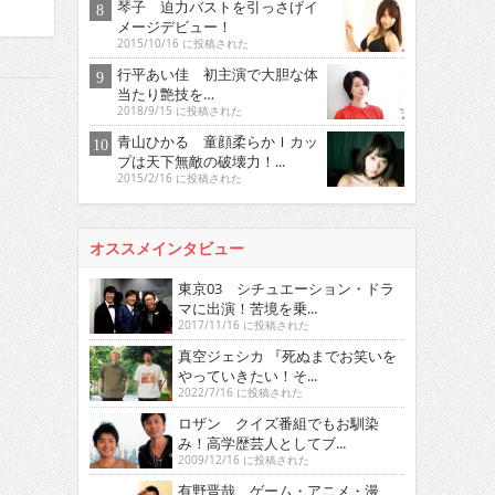
琴子 迫力バストを引っさげイ
メージデビュー！
2015/10/16 に投稿された
行平あい佳 初主演で大胆な体
当たり艶技を…
2018/9/15 に投稿された
青山ひかる 童顔柔らかＩカッ
プは天下無敵の破壊力！...
2015/2/16 に投稿された
オススメインタビュー
東京03 シチュエーション・ドラ
マに出演！苦境を乗...
2017/11/16 に投稿された
真空ジェシカ 『死ぬまでお笑いを
やっていきたい！そ...
2022/7/16 に投稿された
ロザン クイズ番組でもお馴染
み！高学歴芸人としてブ...
2009/12/16 に投稿された
有野晋哉 ゲーム・アニメ・漫