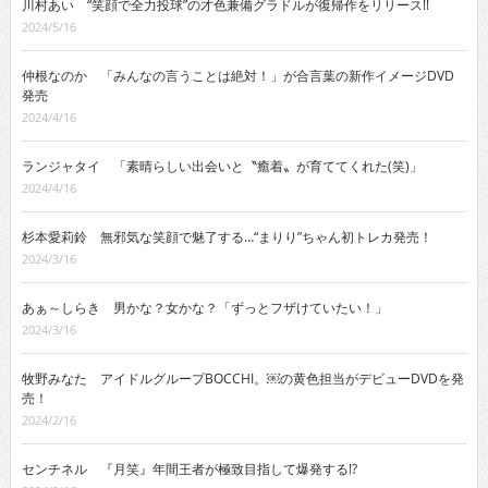
川村あい “笑顔で全力投球”の才色兼備グラドルが復帰作をリリース!!
2024/5/16
仲根なのか 「みんなの言うことは絶対！」が合言葉の新作イメージDVD
発売
2024/4/16
ランジャタイ 「素晴らしい出会いと〝癒着〟が育ててくれた(笑)」
2024/4/16
杉本愛莉鈴 無邪気な笑顔で魅了する…“まりり”ちゃん初トレカ発売！
2024/3/16
あぁ～しらき 男かな？女かな？「ずっとフザけていたい！」
2024/3/16
牧野みなた アイドルグループBOCCHI。￼の黄色担当がデビューDVDを発
売！
2024/2/16
センチネル 『月笑』年間王者が極致目指して爆発する!?