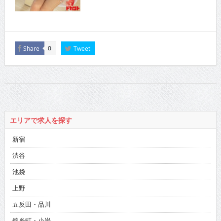
Share
Tweet
0
エリアで求人を探す
新宿
渋谷
池袋
上野
五反田・品川
錦糸町・小岩