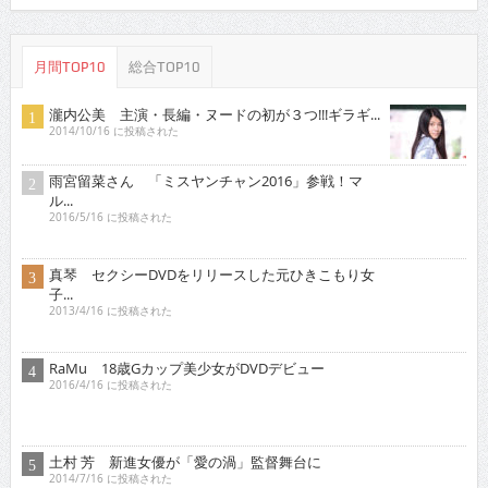
月間TOP10
総合TOP10
瀧内公美 主演・長編・ヌードの初が３つ!!!ギラギ...
2014/10/16 に投稿された
雨宮留菜さん 「ミスヤンチャン2016」参戦！マ
ル...
2016/5/16 に投稿された
真琴 セクシーDVDをリリースした元ひきこもり女
子...
2013/4/16 に投稿された
RaMu 18歳Gカップ美少女がDVDデビュー
2016/4/16 に投稿された
土村 芳 新進女優が「愛の渦」監督舞台に
2014/7/16 に投稿された
原つむぎ 人気上昇中！愛らしい笑顔とほんわかし
た雰...
2021/3/16 に投稿された