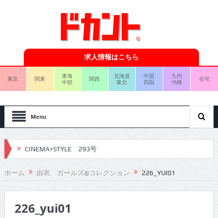
求人情報はこちら
東海
北海道
中国
九州
東京
関東
関西
在宅
中部
東北
四国
沖縄
Menu
CINEMA×STYLE 293号
CINEMA×STYLE 292号
ホーム
由衣 ガールズ@コレクション
226_YUI01
CINEMA×STYLE 291号
226_yui01
CINEMA×STYLE 290号