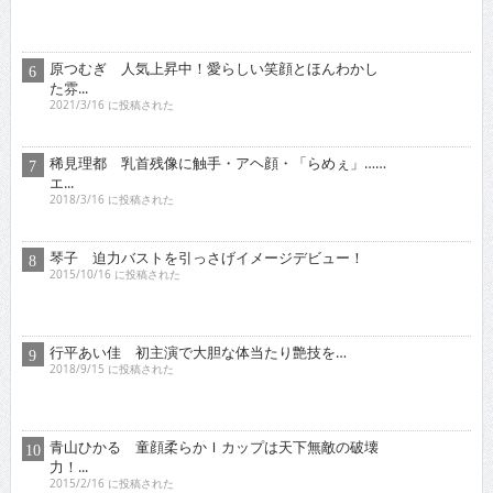
稀見理都 乳首残像に触手・アヘ顔・「らめぇ」……
エ...
2018/3/16 に投稿された
琴子 迫力バストを引っさげイメージデビュー！
2015/10/16 に投稿された
行平あい佳 初主演で大胆な体当たり艶技を…
2018/9/15 に投稿された
青山ひかる 童顔柔らかＩカップは天下無敵の破壊
力！...
2015/2/16 に投稿された
オススメインタビュー
東京03 シチュエーション・ドラマに出演！苦境を乗...
2017/11/16 に投稿された
真空ジェシカ 『死ぬまでお笑いをやって
いきたい！そ...