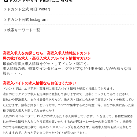
最新の高収入求人情報をゲットしてドカント稼ごう。
求人情報の他、特集やインタビュー、グラビアなど仕事を探しながら様々な情
報も・・・。
高収入バイトの求人情報ならお任せください！
ドカントでは、エリア別・業種別に高収入バイト情報を幅広く掲載しております。
注目のピックアップ求人も定期的に更新して参りますので、是非チェックしてみてください。
日払いや即決求人、また社員登用ありなど、働き方・目的に合わせて高収入バイトを検索してい
ただけます。接客が好き！という方や、コツコツ集中するのが得意！等、自分の長所にあった業
種で高収入求人を探してみませんか？
人気のPCオペレーター、PC入力の求人もたくさん掲載しています。PCを使って、各種数値化さ
れたデータ情報を入力したり原稿を書いたりするのがPCオペレーターの主な業務です。未経験
の方でも可能なお仕事で、将来のPCスキルアップも見込めます。新着求人情報も続々追加して
おりますので、きっとアナタに合ったバイトが見つかります。
面白特集ページもたっぷりご用意しておりますので、どうぞ楽しみながら求人を探してくださ
い！
高収入バイトをお探しなら、日払いや即決求人を多数掲載している高収入求人情報誌ドカントへ
どうぞお任せくださいませ！
All contents copyright © 2002-2025
ドカント.com
. All rights
reserved. 掲載記事、写真、イラストの無断転載を禁じます。