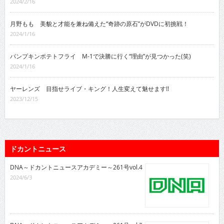
2024/2/16
月野もも 美貌と才能を兼ね備えた“奇跡の原石”がDVDに初挑戦！
2024/1/16
パンプキンポテトフライ M-1で決勝に行く“理由”が見つかった(笑)
2024/1/16
ヤーレンズ 目指せライブ・キング！人生変えて魅せます!!
2023/12/15
ドカントニュース
DNA～ドカントニュースアカデミー～261号vol.4
2024/6/3