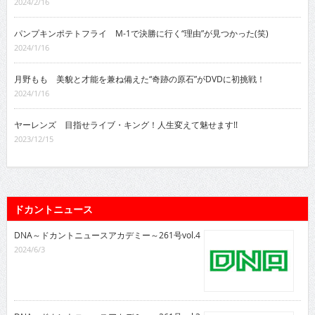
2024/2/16
パンプキンポテトフライ M-1で決勝に行く“理由”が見つかった(笑)
2024/1/16
月野もも 美貌と才能を兼ね備えた“奇跡の原石”がDVDに初挑戦！
2024/1/16
ヤーレンズ 目指せライブ・キング！人生変えて魅せます!!
2023/12/15
ドカントニュース
DNA～ドカントニュースアカデミー～261号vol.4
2024/6/3