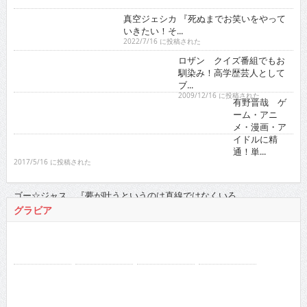
ロザン クイズ番組でもお馴染み！高学歴芸人として
ブ...
2009/12/16 に投稿された
有野晋哉 ゲーム・アニメ・漫画・アイドルに精通！
単...
2017/5/16 に投稿された
ゴー☆ジャス 『夢が叶うというのは直線ではなくい
ろ...
2021/11/16 に投稿された
グラビア