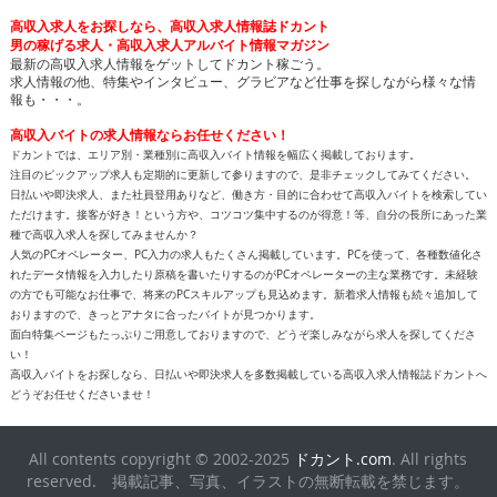
報も・・・。
高収入バイトの求人情報ならお任せください！
ドカントでは、エリア別・業種別に高収入バイト情報を幅広く掲載しております。
注目のピックアップ求人も定期的に更新して参りますので、是非チェックしてみてください。
日払いや即決求人、また社員登用ありなど、働き方・目的に合わせて高収入バイトを検索してい
ただけます。接客が好き！という方や、コツコツ集中するのが得意！等、自分の長所にあった業
種で高収入求人を探してみませんか？
人気のPCオペレーター、PC入力の求人もたくさん掲載しています。PCを使って、各種数値化さ
れたデータ情報を入力したり原稿を書いたりするのがPCオペレーターの主な業務です。未経験
の方でも可能なお仕事で、将来のPCスキルアップも見込めます。新着求人情報も続々追加して
おりますので、きっとアナタに合ったバイトが見つかります。
面白特集ページもたっぷりご用意しておりますので、どうぞ楽しみながら求人を探してくださ
い！
高収入バイトをお探しなら、日払いや即決求人を多数掲載している高収入求人情報誌ドカントへ
どうぞお任せくださいませ！
All contents copyright © 2002-2025
ドカント.com
. All rights
reserved. 掲載記事、写真、イラストの無断転載を禁じます。