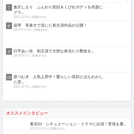
倉沢しえり ふんわり笑顔＆くびれボディを武器に
グラ...
2021/2/16 に投稿された
深琴 等身大で演じた初主演作品が公開！
2017/11/16 に投稿された
行平あい佳 初主演で大胆な体当たり艶技を…
2018/9/15 に投稿された
原つむぎ 人気上昇中！愛らしい笑顔とほんわかし
た雰...
2021/3/16 に投稿された
オススメインタビュー
東京03 シチュエーション・ドラマに出演！苦境を乗...
2017/11/16 に投稿された
真空ジェシカ 『死ぬまでお笑いをやっていきたい！そ...
2022/7/16 に投稿された