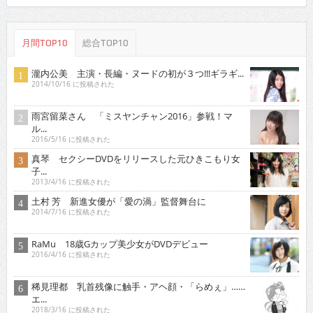
月間TOP10
総合TOP10
瀧内公美 主演・長編・ヌードの初が３つ!!!ギラギ...
2014/10/16 に投稿された
雨宮留菜さん 「ミスヤンチャン2016」参戦！マ
ル...
2016/5/16 に投稿された
真琴 セクシーDVDをリリースした元ひきこもり女
子...
2013/4/16 に投稿された
土村 芳 新進女優が「愛の渦」監督舞台に
2014/7/16 に投稿された
RaMu 18歳Gカップ美少女がDVDデビュー
2016/4/16 に投稿された
稀見理都 乳首残像に触手・アヘ顔・「らめぇ」……
エ...
2018/3/16 に投稿された