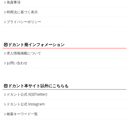
ドカント発インフォメーション
求人情報掲載について
お問い合わせ
ドカント本サイト以外にこちらも
ドカント公式 X(旧Twitter)
ドカント公式 Instagram
検索キーワード一覧
高収入求人をお探しなら、高収入求人情報誌ドカント
男の稼げる求人・高収入求人アルバイト情報マガジン
最新の高収入求人情報をゲットしてドカント稼ごう。
求人情報の他、特集やインタビュー、グラビアなど仕事を探しながら様々な情