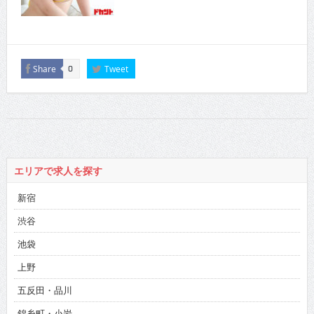
Share
Tweet
0
エリアで求人を探す
新宿
渋谷
池袋
上野
五反田・品川
錦糸町・小岩