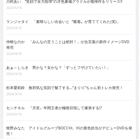
川村あい “笑顔で全力投球”の才色兼備グラドルが復帰作をリリース!!
2024/5/16
ランジャタイ 「素晴らしい出会いと〝癒着〟が育ててくれた(笑)」
2024/4/16
仲根なのか 「みんなの言うことは絶対！」が合言葉の新作イメージDVD
発売
2024/4/16
あぁ～しらき 男かな？女かな？「ずっとフザけていたい！」
2024/3/16
杉本愛莉鈴 無邪気な笑顔で魅了する…“まりり”ちゃん初トレカ発売！
2024/3/16
センチネル 『月笑』年間王者が極致目指して爆発する!?
2024/2/16
牧野みなた アイドルグループBOCCHI。￼の黄色担当がデビューDVDを発
売！