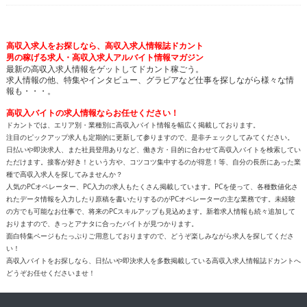
最新の高収入求人情報をゲットしてドカント稼ごう。
求人情報の他、特集やインタビュー、グラビアなど仕事を探しながら様々な情
報も・・・。
高収入バイトの求人情報ならお任せください！
ドカントでは、エリア別・業種別に高収入バイト情報を幅広く掲載しております。
注目のピックアップ求人も定期的に更新して参りますので、是非チェックしてみてください。
日払いや即決求人、また社員登用ありなど、働き方・目的に合わせて高収入バイトを検索してい
ただけます。接客が好き！という方や、コツコツ集中するのが得意！等、自分の長所にあった業
種で高収入求人を探してみませんか？
人気のPCオペレーター、PC入力の求人もたくさん掲載しています。PCを使って、各種数値化さ
れたデータ情報を入力したり原稿を書いたりするのがPCオペレーターの主な業務です。未経験
の方でも可能なお仕事で、将来のPCスキルアップも見込めます。新着求人情報も続々追加して
おりますので、きっとアナタに合ったバイトが見つかります。
面白特集ページもたっぷりご用意しておりますので、どうぞ楽しみながら求人を探してくださ
い！
高収入バイトをお探しなら、日払いや即決求人を多数掲載している高収入求人情報誌ドカントへ
どうぞお任せくださいませ！
All contents copyright © 2002-2025
ドカント.com
. All rights
reserved. 掲載記事、写真、イラストの無断転載を禁じます。