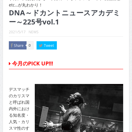
CINEMA×STYLE 289号
etc…が丸わかり！
DNA～ドカントニュースアカデミ
CINEMA×STYLE 288号
ー～225号vol.1
CINEMA×STYLE 287号
2021/5/17
NEWS
CINEMA×STYLE 286号
Share
Tweet
0
CINEMA×STYLE 285号
CINEMA×STYLE 294号
今月のPICK UP!!!
デスマッチ
のカリスマ
と呼ばれ国
内外におけ
る知名度・
人気・カリ
スマ性のす