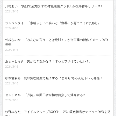
川村あい “笑顔で全力投球”の才色兼備グラドルが復帰作をリリース!!
2024/5/16
ランジャタイ 「素晴らしい出会いと〝癒着〟が育ててくれた(笑)」
2024/4/16
仲根なのか 「みんなの言うことは絶対！」が合言葉の新作イメージDVD
発売
2024/4/16
あぁ～しらき 男かな？女かな？「ずっとフザけていたい！」
2024/3/16
杉本愛莉鈴 無邪気な笑顔で魅了する…“まりり”ちゃん初トレカ発売！
2024/3/16
センチネル 『月笑』年間王者が極致目指して爆発する!?
2024/2/16
牧野みなた アイドルグループBOCCHI。￼の黄色担当がデビューDVDを発