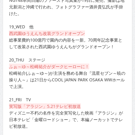
NGT48本間日陽のファースト写真集が19日に発売。撮影は地
元新潟と沖縄で行われ、フォトグラファー酒井貴弘氏が手掛
けた。
19_WED 他
西武園ゆうえんち改装グランドオープン
総事業費約100億円で園内の内容を一新。70周年記念事業と
して改装された西武園ゆうえんちがグランドオープン！
20_THU ステージ
ふぉ～ゆ～松崎祐介がダークヒーローに！
松崎祐介(ふぉ～ゆ～)が主演を務める舞台『流星セブン～暁の
操り人～』は21日からCOOL JAPAN PARK OSAKA WWホール
で上演。
21_FRI TV
実写版「アラジン」5.21テレビ初放送
ディズニー不朽の名作を完全実写化した映画『アラジン』が
日本テレビ「金曜ロードショー」で、本編ノーカットでテレ
ビ初放送。