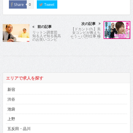
Share
Tweet
0
次の記事
前の記事
【ドカントch.】美
リットン調査団
女コンビが教えち
知る人ぞ知る孤高
ゃう～♪ Oh!仕事 極
のお笑いコンビ
盛ッ滞在記 ～ グラ
ビア系ライター＆
編集者 パート3編
～ #06
エリアで求人を探す
新宿
渋谷
池袋
上野
五反田・品川