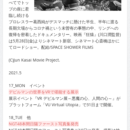
べてでトッ
プの座に君
臨し続ける
プロレスラー葛西純がデスマッチに懸けた半生、半年に渡る
長期欠場からコロナ禍という未曽有の事態の中、リングへの
復帰を密着したドキュメンタリー。映画『狂猿』(川口潤監督)
は5月28日(金)よりシネマート新宿、シネマート心斎橋ほかに
てロードショー。配給/SPACE SHOWER FILMS
(C)Jun Kasai Movie Project.
2021.5
17_MON イベント
デビルマンの世界をVRで堪能する展示
展示イベント『VR デビルマン展～悪魔の心、人間の心～』が
プラットフォーム「VU Virtual Utopia」で31日まで開催。
18_TUE 他
NGT48本間日陽ファースト写真集発売