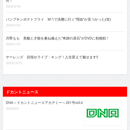
売！
2024/2/16
パンプキンポテトフライ M-1で決勝に行く“理由”が見つかった(笑)
2024/1/16
月野もも 美貌と才能を兼ね備えた“奇跡の原石”がDVDに初挑戦！
2024/1/16
ヤーレンズ 目指せライブ・キング！人生変えて魅せます!!
2023/12/15
ドカントニュース
DNA～ドカントニュースアカデミー～261号vol.4
2024/6/3