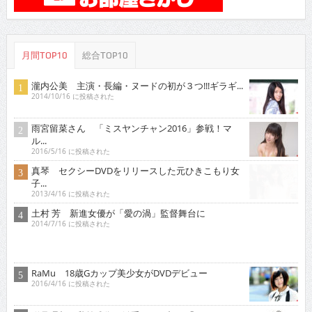
月間TOP10
総合TOP10
瀧内公美 主演・長編・ヌードの初が３つ!!!ギラギ...
2014/10/16 に投稿された
雨宮留菜さん 「ミスヤンチャン2016」参戦！マ
ル...
2016/5/16 に投稿された
真琴 セクシーDVDをリリースした元ひきこもり女
子...
2013/4/16 に投稿された
土村 芳 新進女優が「愛の渦」監督舞台に
2014/7/16 に投稿された
RaMu 18歳Gカップ美少女がDVDデビュー
2016/4/16 に投稿された
稀見理都 乳首残像に触手・アヘ顔・「らめぇ」……
エ...