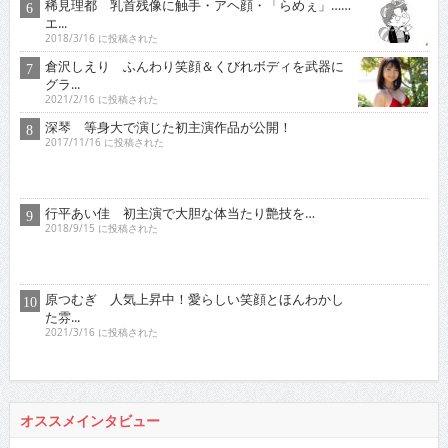
2018/3/16 に投稿された
倉沢しえり ふんわり笑顔＆くびれボディを武器に
グラ...
2021/2/16 に投稿された
深琴 等身大で演じた初主演作品が公開！
2017/11/16 に投稿された
行平あい佳 初主演で大胆な体当たり艶技を…
2018/9/15 に投稿された
原つむぎ 人気上昇中！愛らしい笑顔とほんわかし
た雰...
2021/3/16 に投稿された
オススメインタビュー
東京03 シチュエーション・ドラマに出演！苦境を乗...
2017/11/16 に投稿された
真空ジェシカ 『死ぬまでお笑いをやっていきたい！そ...
2022/7/16 に投稿された