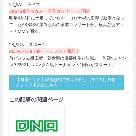
22_SAT ライブ
AKB48峯岸みなみ、卒業コンサートが開催
昨年4月2日に予定していたが、コロナ禍の影響で延期となっ
ていたAKB48峯岸みなみの卒業コンサートが、横浜ぴあアリ
ーナMMで開催。
23_SUN スポーツ
RIZINバンタム級トーナメント開幕！
前バンタム級王者・朝倉海は渡部修斗と対戦。「RIZINジャパ
ンGP2021」バンタム級トーナメント1回戦がスタート。
【関連リンク】幹部候補で年収1千万！男性向け風俗
スタッフ求人はこちら
この記事の関連ページ