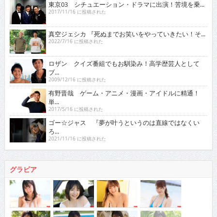
ロザン クイズ番組でもお馴染み！高学歴芸人として
ブ...
2009/12/16 に投稿された
有野晋哉 ゲーム・アニメ・漫画・アイドルに精通！
単...
2017/5/16 に投稿された
ゴー☆ジャス 『夢が叶うというのは直線ではなくい
ろ...
2021/11/16 に投稿された
グラビア