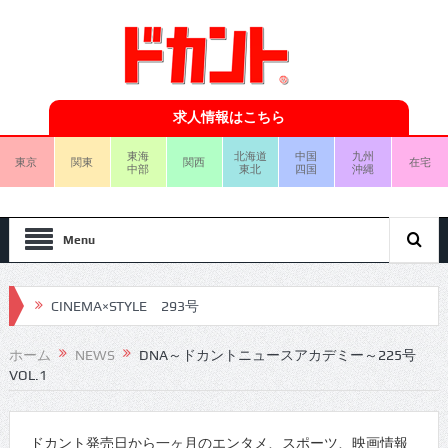
求人情報はこちら
東海
北海道
中国
九州
東京
関東
関西
在宅
中部
東北
四国
沖縄
Menu
CINEMA×STYLE 293号
CINEMA×STYLE 292号
ホーム
NEWS
DNA～ドカントニュースアカデミー～225号
VOL.1
CINEMA×STYLE 291号
CINEMA×STYLE 290号
ドカント発売日から一ヶ月のエンタメ、スポーツ、映画情報