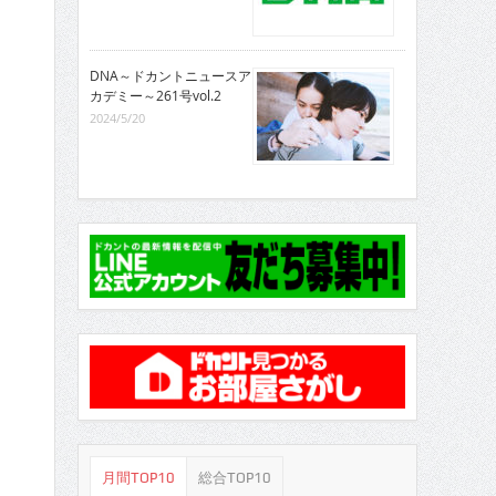
DNA～ドカントニュースア
カデミー～261号vol.2
2024/5/20
月間TOP10
総合TOP10