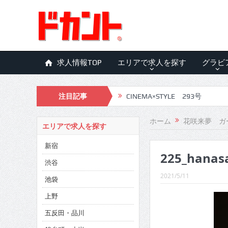
求人情報TOP
エリアで求人を探す
グラビ
注目記事
CINEMA×STYLE 293号
CINEMA×STYLE 292号
ホーム
花咲来夢 ガ
エリアで求人を探す
CINEMA×STYLE 291号
新宿
225_hanasa
CINEMA×STYLE 290号
渋谷
CINEMA×STYLE 289号
2021/5/11
池袋
CINEMA×STYLE 288号
上野
五反田・品川
CINEMA×STYLE 287号