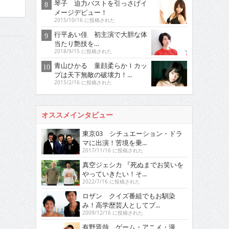
琴子 迫力バストを引っさげイ
メージデビュー！
2015/10/16 に投稿された
行平あい佳 初主演で大胆な体
当たり艶技を…
2018/9/15 に投稿された
青山ひかる 童顔柔らかＩカッ
プは天下無敵の破壊力！...
2015/2/16 に投稿された
オススメインタビュー
東京03 シチュエーション・ドラ
マに出演！苦境を乗...
2017/11/16 に投稿された
真空ジェシカ 『死ぬまでお笑いを
やっていきたい！そ...
2022/7/16 に投稿された
ロザン クイズ番組でもお馴染
み！高学歴芸人としてブ...
2009/12/16 に投稿された
有野晋哉 ゲーム・アニメ・漫