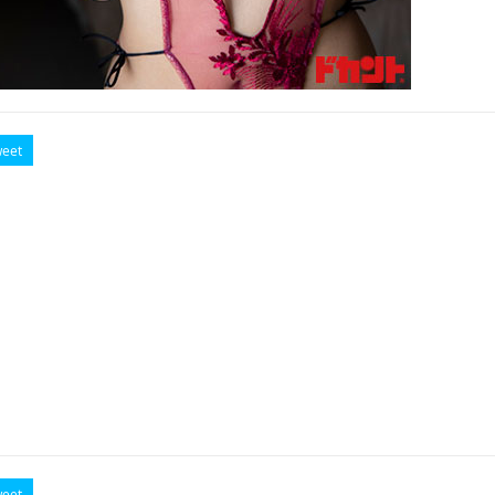
eet
eet