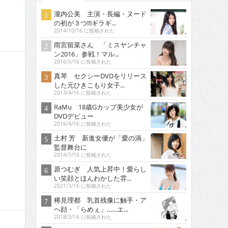
瀧内公美 主演・長編・ヌード
の初が３つ!!!ギラギ...
2014/10/16 に投稿された
雨宮留菜さん 「ミスヤンチャ
ン2016」参戦！マル...
2016/5/16 に投稿された
真琴 セクシーDVDをリリース
した元ひきこもり女子...
2013/4/16 に投稿された
RaMu 18歳Gカップ美少女が
DVDデビュー
2016/4/16 に投稿された
土村 芳 新進女優が「愛の渦」
監督舞台に
2014/7/16 に投稿された
原つむぎ 人気上昇中！愛らし
い笑顔とほんわかした雰...
2021/3/16 に投稿された
稀見理都 乳首残像に触手・ア
ヘ顔・「らめぇ」……エ...
2018/3/16 に投稿された