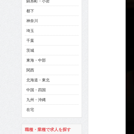
錦糸町・小岩
CINEMA×STYLE 286号
都下
CINEMA×STYLE 285号
神奈川
CINEMA×STYLE 294号
埼玉
千葉
茨城
東海・中部
関西
北海道・東北
中国・四国
九州・沖縄
在宅
職種・業種で求人を探す