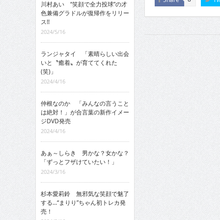
川村あい “笑顔で全力投球”の才
色兼備グラドルが復帰作をリリー
ス!!
2024/5/16
ランジャタイ 「素晴らしい出会
いと〝癒着〟が育ててくれた
(笑)」
2024/4/16
仲根なのか 「みんなの言うこと
は絶対！」が合言葉の新作イメー
ジDVD発売
2024/4/16
あぁ～しらき 男かな？女かな？
「ずっとフザけていたい！」
2024/3/16
杉本愛莉鈴 無邪気な笑顔で魅了
する…“まりり”ちゃん初トレカ発
売！