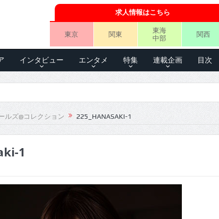
求人情報はこちら
東海
東京
関東
関西
中部
ア
インタビュー
エンタメ
特集
連載企画
目次
ールズ@コレクション
225_HANASAKI-1
ki-1