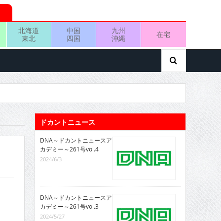
北海道
中国
九州
在宅
東北
四国
沖縄
ドカントニュース
DNA～ドカントニュースア
カデミー～261号vol.4
2024/6/3
DNA～ドカントニュースア
カデミー～261号vol.3
2024/5/27